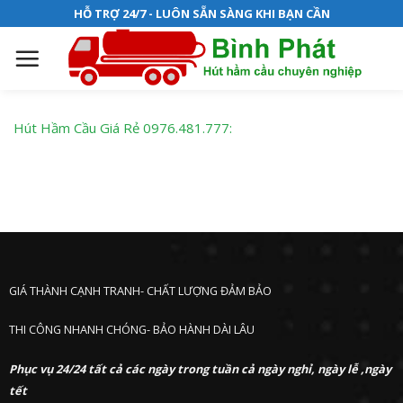
S
HỖ TRỢ 24/7 - LUÔN SẴN SÀNG KHI BẠN CẦN
k
i
p
t
o
Hút Hầm Cầu Giá Rẻ
0976.481.777
:
c
o
n
t
e
n
t
GIÁ THÀNH CẠNH TRANH- CHẤT LƯỢNG ĐẢM BẢO
THI CÔNG NHANH CHÓNG- BẢO HÀNH DÀI LÂU
Phục vụ 24/24 tất cả các ngày trong tuần cả ngày nghỉ, ngày lễ ,ngày
tết