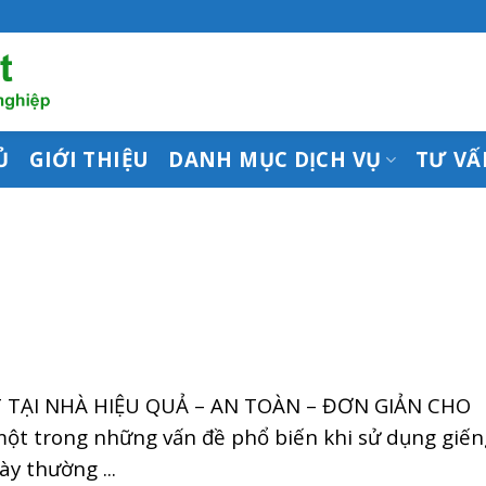
Ủ
GIỚI THIỆU
DANH MỤC DỊCH VỤ
TƯ VẤ
TẠI NHÀ HIỆU QUẢ – AN TOÀN – ĐƠN GIẢN CHO
một trong những vấn đề phổ biến khi sử dụng giến
y thường ...