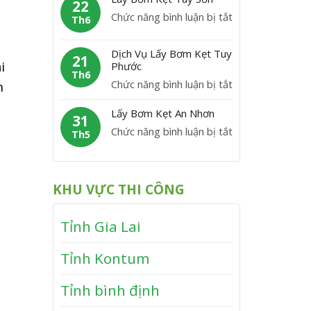
m
22
C
y
P
ở
Chức năng bình luận bị tắt
K
Th6
á
B
h
L
ẹ
t
ơ
ù
á
t
Dịch Vụ Lấy Bơm Kẹt Tuy
m
21
M
y
i
Phước
V
K
Th6
ỹ
B
ĩ
ở
Chức năng bình luận bị tắt
h
ẹ
ơ
n
D
t
m
Lấy Bơm Kẹt An Nhơn
h
ị
31
V
K
T
ở
Chức năng bình luận bị tắt
c
Th5
â
ẹ
h
L
h
n
t
ạ
ấ
V
C
T
n
y
ụ
a
KHU VỰC THI CÔNG
â
h
B
L
n
y
ơ
ấ
h
S
Tỉnh Gia Lai
m
y
ơ
K
B
n
Tỉnh Kontum
ẹ
ơ
t
m
Tỉnh bình định
A
K
n
ẹ