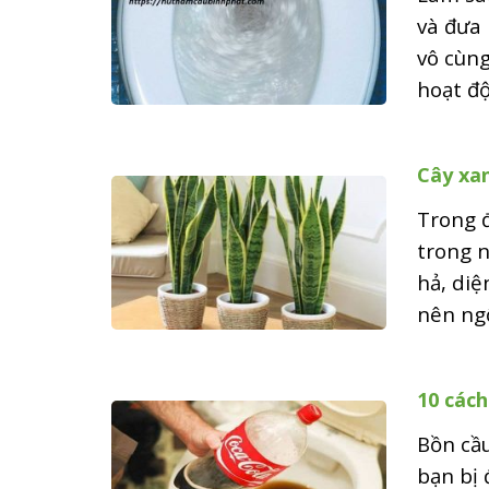
và đưa 
vô cùng
hoạt độ
Cây xan
Trong đ
trong n
hả, diệ
nên ngộ
10 cách
Bồn cầu
bạn bị 