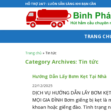
S
HỖ TRỢ 24/7 - LUÔN SẴN SÀNG KHI BẠN CẦN
k
i
p
t
TRANG CH
o
c
Trang chủ
»
Tin tức
o
Category Archives:
Tin tức
n
Hướng Dẫn Lấy Bơm Kẹt Tại Nhà
t
e
22/12/2025
DỊCH VỤ HƯỚNG DẪN LẤY BƠM KẸT 
n
MỌI GIA ĐÌNH Bơm giếng bị kẹt là 
t
khoan hoặc giếng đào. Tình trạng nà