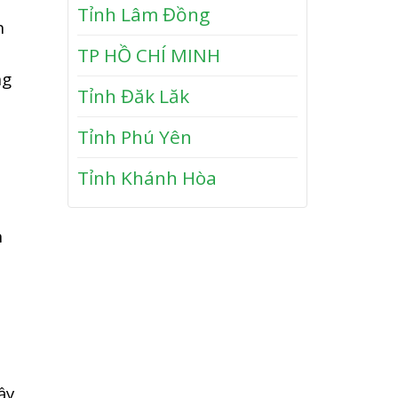
Tỉnh Lâm Đồng
N
t
ín
h
T
TP HỒ CHÍ MINH
ơ
u
n
ng
y
Tỉnh Đăk Lăk
P
h
Tỉnh Phú Yên
ư
ớ
Tỉnh Khánh Hòa
c
n
ầy