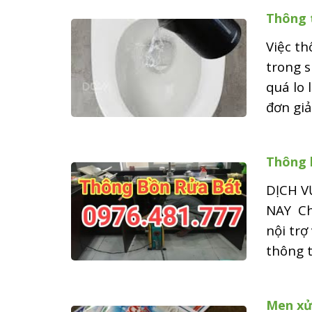
Thông 
Việc th
trong s
quá lo 
đơn giả
Thông 
DỊCH V
NAY Chậ
nội trợ
thông t
Men xử 