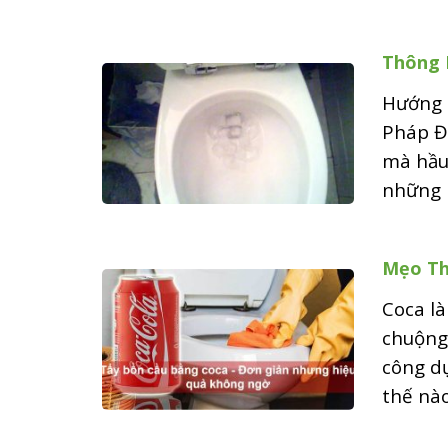
Thông 
Hướng 
Pháp Đơ
mà hầu
những 
Mẹo Th
Coca là
chuộng 
công dụ
thế nào