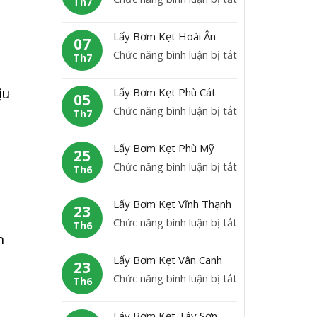
Th7
B
L
ơ
ấ
Lấy Bơm Kẹt Hoài Ân
m
07
y
ở
Chức năng bình luận bị tắt
K
Th7
b
L
ẹ
ơ
ấ
t
ịu
Lấy Bơm Kẹt Phù Cát
m
05
y
H
ở
Chức năng bình luận bị tắt
K
Th7
B
o
L
ẹ
ơ
à
ấ
t
Lấy Bơm Kẹt Phù Mỹ
m
25
i
y
A
ở
Chức năng bình luận bị tắt
K
Th6
N
B
n
L
ẹ
h
ơ
L
ấ
t
ơ
Lấy Bơm Kẹt Vĩnh Thạnh
m
23
ã
y
H
n
ở
Chức năng bình luận bị tắt
K
Th6
o
B
o
n
L
ẹ
ơ
à
ấ
t
Lấy Bơm Kẹt Vân Canh
m
23
i
y
P
ở
Chức năng bình luận bị tắt
K
Th6
Â
B
h
L
ẹ
n
ơ
ù
ấ
t
Láy Bơm Kẹt Tây Sơn