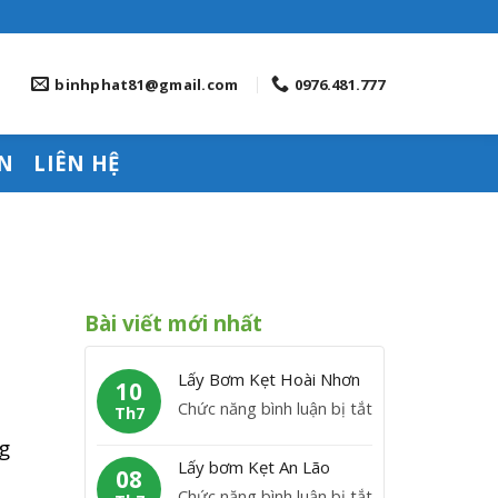
binhphat81@gmail.com
0976.481.777
N
LIÊN HỆ
Bài viết mới nhất
Lấy Bơm Kẹt Hoài Nhơn
10
ở
Chức năng bình luận bị tắt
Th7
L
g
ấ
Lấy bơm Kẹt An Lão
08
y
ở
Chức năng bình luận bị tắt