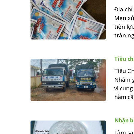
Địa chỉ
Men xử
tiện lợ
tràn ngậ
Tiêu ch
Tiêu Ch
Nhằm g
vị cung
hầm cầu
Nhận b
Làm sa