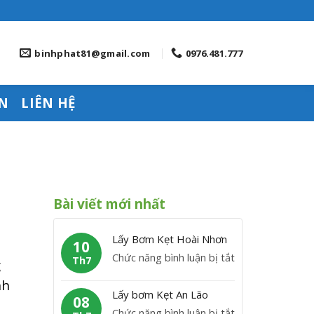
binhphat81@gmail.com
0976.481.777
N
LIÊN HỆ
Bài viết mới nhất
Lấy Bơm Kẹt Hoài Nhơn
10
ở
Chức năng bình luận bị tắt
Th7
g
L
nh
ấ
Lấy bơm Kẹt An Lão
08
y
ở
Chức năng bình luận bị tắt