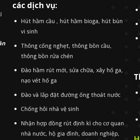
các dịch vụ:
I
Hút hầm cầu , hút hầm bioga, hút bùn
vi sinh
ần
Thông cống nghẹt, thông bồn cầu,
thông bồn rửa chén
Đào hầm rút mới, sửa chữa, xây hố ga,
T
nạo vét hố ga
Đào và lắp đặt đường ống thoát nước
Chống hôi nhà vệ sinh
Nhận hợp đồng rút định kì cho cơ quan
nhà nước, hộ gia đình, doanh nghiệp,
H