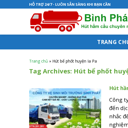
S
HỖ TRỢ 24/7 - LUÔN SẴN SÀNG KHI BẠN CẦN
k
i
p
t
TRANG CH
o
c
Trang chủ
»
Hút bể phốt huyện Ia Pa
o
Tag Archives:
Hút bể phốt huyệ
n
Hút hầm
t
e
Công ty
n
đến dịc
nhắc đế
t
nghiệm 