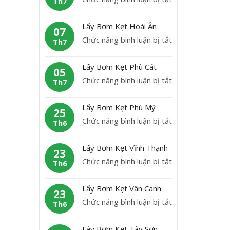
Th7
B
L
ơ
ấ
Lấy Bơm Kẹt Hoài Ân
m
07
y
ở
Chức năng bình luận bị tắt
K
Th7
b
L
ẹ
ơ
ấ
t
Lấy Bơm Kẹt Phù Cát
m
05
y
H
ở
Chức năng bình luận bị tắt
K
Th7
B
o
L
ẹ
ơ
à
ấ
t
Lấy Bơm Kẹt Phù Mỹ
m
25
i
y
A
ở
Chức năng bình luận bị tắt
K
Th6
N
B
n
L
ẹ
h
ơ
L
ấ
t
ơ
Lấy Bơm Kẹt Vĩnh Thạnh
m
23
ã
y
H
n
ở
Chức năng bình luận bị tắt
K
Th6
o
B
o
L
ẹ
ơ
à
ấ
t
Lấy Bơm Kẹt Vân Canh
m
23
i
y
P
ở
Chức năng bình luận bị tắt
K
Th6
Â
B
h
L
ẹ
n
ơ
ù
ấ
t
Láy Bơm Kẹt Tây Sơn