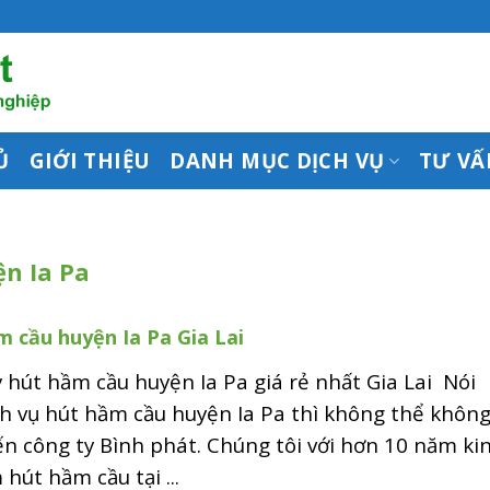
Ủ
GIỚI THIỆU
DANH MỤC DỊCH VỤ
TƯ VẤ
n Ia Pa
 cầu huyện Ia Pa Gia Lai
 hút hầm cầu huyện Ia Pa giá rẻ nhất Gia Lai Nói
h vụ hút hầm cầu huyện Ia Pa thì không thể khôn
n công ty Bình phát. Chúng tôi với hơn 10 năm ki
hút hầm cầu tại ...