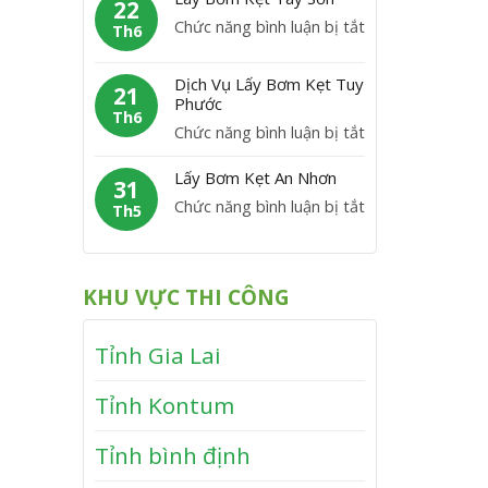
m
22
C
y
P
ở
Chức năng bình luận bị tắt
K
Th6
á
B
h
L
ẹ
t
ơ
ù
á
t
Dịch Vụ Lấy Bơm Kẹt Tuy
m
21
M
y
Phước
V
K
Th6
ỹ
B
ĩ
ở
Chức năng bình luận bị tắt
ẹ
ơ
n
D
t
m
Lấy Bơm Kẹt An Nhơn
h
ị
31
V
K
T
ở
Chức năng bình luận bị tắt
c
Th5
â
ẹ
h
L
h
n
t
ạ
ấ
V
C
T
n
y
ụ
a
KHU VỰC THI CÔNG
â
h
B
L
n
y
ơ
ấ
h
S
Tỉnh Gia Lai
m
y
ơ
K
B
n
Tỉnh Kontum
ẹ
ơ
t
m
Tỉnh bình định
A
K
n
ẹ