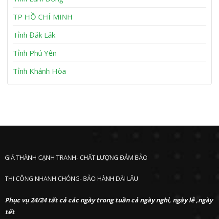
n
P
h
TP HỒ CHÍ MINH
ư
ớ
Tỉnh Đăk Lăk
c
Tỉnh Phú Yên
Tỉnh Khánh Hòa
GIÁ THÀNH CẠNH TRANH- CHẤT LƯỢNG ĐẢM BẢO
THI CÔNG NHANH CHÓNG- BẢO HÀNH DÀI LÂU
Phục vụ 24/24 tất cả các ngày trong tuần cả ngày nghỉ, ngày lễ ,ngày
tết