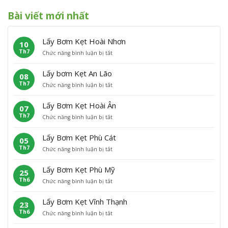
Bài viết mới nhất
Lấy Bơm Kẹt Hoài Nhơn
10
Th7
ở
Chức năng bình luận bị tắt
L
ấ
Lấy bơm Kẹt An Lão
08
y
Th7
ở
Chức năng bình luận bị tắt
B
L
ơ
ấ
m
Lấy Bơm Kẹt Hoài Ân
07
y
K
Th7
ở
Chức năng bình luận bị tắt
b
ẹ
L
ơ
t
ấ
m
H
Lấy Bơm Kẹt Phù Cát
05
y
K
o
Th7
ở
Chức năng bình luận bị tắt
B
ẹ
à
L
ơ
t
i
ấ
m
A
N
Lấy Bơm Kẹt Phù Mỹ
25
y
K
n
h
Th6
ở
Chức năng bình luận bị tắt
B
ẹ
L
ơ
L
ơ
t
ã
n
ấ
m
H
o
Lấy Bơm Kẹt Vĩnh Thạnh
23
y
K
o
Th6
ở
Chức năng bình luận bị tắt
B
ẹ
à
L
ơ
t
i