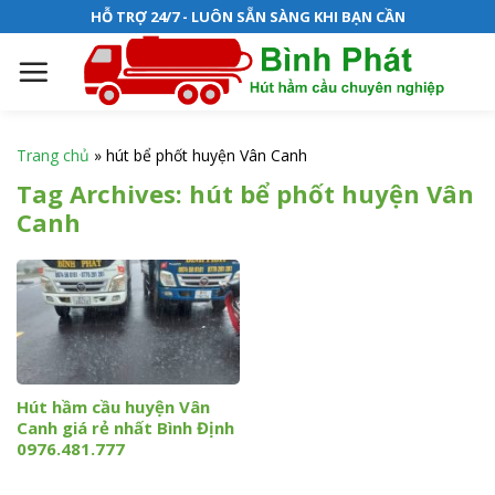
S
HỖ TRỢ 24/7 - LUÔN SẴN SÀNG KHI BẠN CẦN
k
i
p
t
o
Trang chủ
»
hút bể phốt huyện Vân Canh
c
Tag Archives:
hút bể phốt huyện Vân
o
Canh
n
t
e
n
t
Hút hầm cầu huyện Vân
Canh giá rẻ nhất Bình Định
0976.481.777