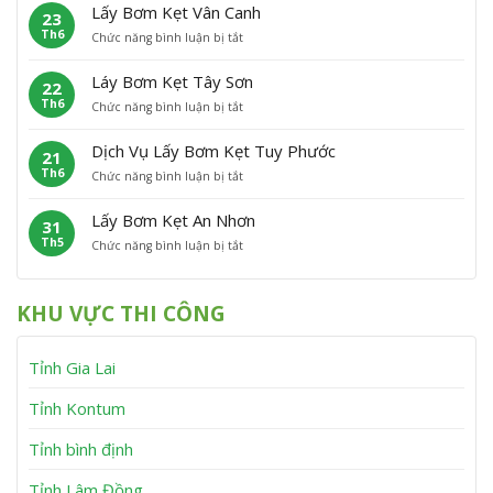
ấ
m
P
Â
Lấy Bơm Kẹt Vân Canh
23
y
K
h
n
Th6
ở
Chức năng bình luận bị tắt
B
ẹ
ù
L
ơ
t
C
ấ
m
P
á
Láy Bơm Kẹt Tây Sơn
22
y
K
h
t
Th6
ở
Chức năng bình luận bị tắt
B
ẹ
ù
L
ơ
t
M
á
m
V
ỹ
Dịch Vụ Lấy Bơm Kẹt Tuy Phước
21
y
K
ĩ
Th6
ở
Chức năng bình luận bị tắt
B
ẹ
n
D
ơ
t
h
ị
m
V
T
Lấy Bơm Kẹt An Nhơn
31
c
K
â
h
Th5
ở
Chức năng bình luận bị tắt
h
ẹ
n
ạ
L
V
t
C
n
ấ
ụ
T
a
h
y
L
â
n
KHU VỰC THI CÔNG
B
ấ
y
h
ơ
y
S
m
B
ơ
Tỉnh Gia Lai
K
ơ
n
ẹ
m
t
K
Tỉnh Kontum
A
ẹ
n
t
Tỉnh bình định
N
T
h
u
Tỉnh Lâm Đồng
ơ
y