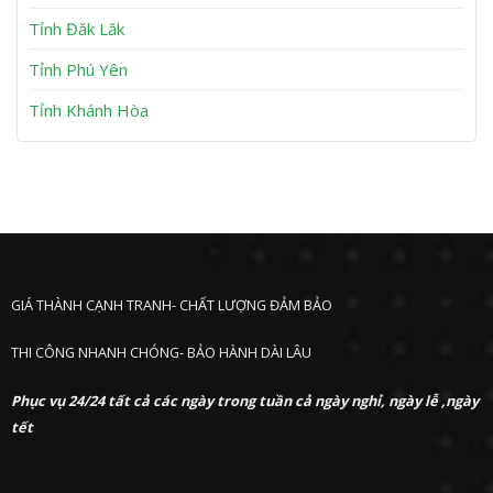
ư
ớ
Tỉnh Đăk Lăk
c
Tỉnh Phú Yên
Tỉnh Khánh Hòa
GIÁ THÀNH CẠNH TRANH- CHẤT LƯỢNG ĐẢM BẢO
THI CÔNG NHANH CHÓNG- BẢO HÀNH DÀI LÂU
Phục vụ 24/24 tất cả các ngày trong tuần cả ngày nghỉ, ngày lễ ,ngày
tết