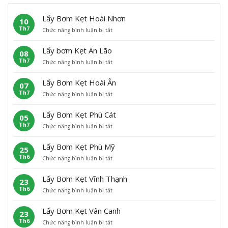
Lấy Bơm Kẹt Hoài Nhơn
10
Th7
ở
Chức năng bình luận bị tắt
L
ấ
Lấy bơm Kẹt An Lão
08
y
Th7
ở
Chức năng bình luận bị tắt
B
L
ơ
ấ
m
Lấy Bơm Kẹt Hoài Ân
07
y
K
Th7
ở
Chức năng bình luận bị tắt
b
ẹ
L
ơ
t
ấ
m
H
Lấy Bơm Kẹt Phù Cát
05
y
K
o
Th7
ở
Chức năng bình luận bị tắt
B
ẹ
à
L
ơ
t
i
ấ
m
A
N
Lấy Bơm Kẹt Phù Mỹ
25
y
K
n
h
Th6
ở
Chức năng bình luận bị tắt
B
ẹ
L
ơ
L
ơ
t
ã
n
ấ
m
H
o
Lấy Bơm Kẹt Vĩnh Thạnh
23
y
K
o
Th6
ở
Chức năng bình luận bị tắt
B
ẹ
à
L
ơ
t
i
ấ
m
P
Â
Lấy Bơm Kẹt Vân Canh
23
y
K
h
n
Th6
ở
Chức năng bình luận bị tắt
B
ẹ
ù