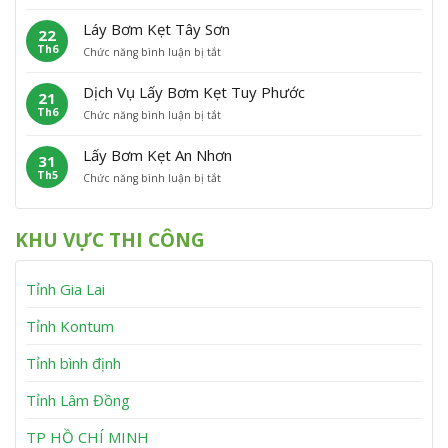
L
ơ
t
C
ấ
m
P
á
Láy Bơm Kẹt Tây Sơn
22
y
K
h
t
Th6
ở
Chức năng bình luận bị tắt
B
ẹ
ù
L
ơ
t
M
á
m
V
ỹ
Dịch Vụ Lấy Bơm Kẹt Tuy Phước
21
y
K
ĩ
Th6
ở
Chức năng bình luận bị tắt
B
ẹ
n
D
ơ
t
h
ị
m
V
T
Lấy Bơm Kẹt An Nhơn
31
c
K
â
h
Th5
ở
Chức năng bình luận bị tắt
h
ẹ
n
ạ
L
V
t
C
n
ấ
ụ
T
a
h
y
L
â
n
KHU VỰC THI CÔNG
B
ấ
y
h
ơ
y
S
m
B
ơ
Tỉnh Gia Lai
K
ơ
n
ẹ
m
t
K
Tỉnh Kontum
A
ẹ
n
t
Tỉnh bình định
N
T
h
u
Tỉnh Lâm Đồng
ơ
y
n
P
h
TP HỒ CHÍ MINH