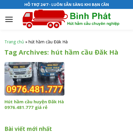
S
HỖ TRỢ 24/7 - LUÔN SẴN SÀNG KHI BẠN CẦN
k
i
p
t
o
Trang chủ
»
hút hầm cầu Đăk Hà
c
Tag Archives:
hút hầm cầu Đăk Hà
o
n
t
e
n
t
Hút hầm cầu huyện Đăk Hà
0976.481.777 giá rẻ
Bài viết mới nhất