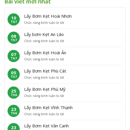
Bài viết mới nhất
Lấy Bơm Kẹt Hoài Nhơn
10
Th7
ở
Chức năng bình luận bị tắt
L
ấ
Lấy bơm Kẹt An Lão
08
y
Th7
ở
Chức năng bình luận bị tắt
B
L
ơ
ấ
m
Lấy Bơm Kẹt Hoài Ân
07
y
K
Th7
ở
Chức năng bình luận bị tắt
b
ẹ
L
ơ
t
ấ
m
H
Lấy Bơm Kẹt Phù Cát
05
y
K
o
Th7
ở
Chức năng bình luận bị tắt
B
ẹ
à
L
ơ
t
i
ấ
m
A
N
Lấy Bơm Kẹt Phù Mỹ
25
y
K
n
h
Th6
ở
Chức năng bình luận bị tắt
B
ẹ
L
ơ
L
ơ
t
ã
n
ấ
m
H
o
Lấy Bơm Kẹt Vĩnh Thạnh
23
y
K
o
Th6
ở
Chức năng bình luận bị tắt
B
ẹ
à
L
ơ
t
i
ấ
m
P
Â
Lấy Bơm Kẹt Vân Canh
23
y
K
h
n