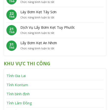
Th6
ở
Chức năng bình luận bị tắt
B
ẹ
ù
L
ơ
t
C
ấ
m
P
á
Láy Bơm Kẹt Tây Sơn
22
y
K
h
t
Th6
ở
Chức năng bình luận bị tắt
B
ẹ
ù
L
ơ
t
M
á
m
V
ỹ
Dịch Vụ Lấy Bơm Kẹt Tuy Phước
21
y
K
ĩ
Th6
ở
Chức năng bình luận bị tắt
B
ẹ
n
D
ơ
t
h
ị
m
V
T
Lấy Bơm Kẹt An Nhơn
31
c
K
â
h
Th5
ở
Chức năng bình luận bị tắt
h
ẹ
n
ạ
L
V
t
C
n
ấ
ụ
T
a
h
y
L
â
n
KHU VỰC THI CÔNG
B
ấ
y
h
ơ
y
S
m
B
ơ
Tỉnh Gia Lai
K
ơ
n
ẹ
m
t
K
Tỉnh Kontum
A
ẹ
n
t
Tỉnh bình định
N
T
h
u
Tỉnh Lâm Đồng
ơ
y
n
P