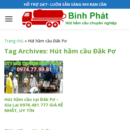
S
HỖ TRỢ 24/7 - LUÔN SẴN SÀNG KHI BẠN CẦN
k
i
p
t
o
Trang chủ
»
Hút hầm cầu Đăk Pơ
c
Tag Archives:
Hút hầm cầu Đăk Pơ
o
n
t
e
n
t
Hút hầm cầu tại Đăk Pơ –
Gia Lai 0976.481.777 GIÁ RẺ
NHẤT, UY TÍN