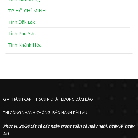
n
P
h
TP HỒ CHÍ MINH
ư
ớ
Tỉnh Đăk Lăk
c
Tỉnh Phú Yên
Tỉnh Khánh Hòa
GIÁ THÀNH CẠNH TRANH- CHẤT LƯỢNG ĐẢM BẢO
THI CÔNG NHANH CHÓNG- BẢO HÀNH DÀI LÂU
Phục vụ 24/24 tất cả các ngày trong tuần cả ngày nghỉ, ngày lễ ,ngày
tết