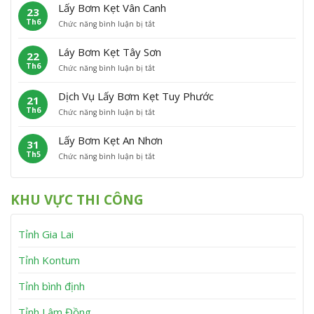
ấ
m
P
Â
Lấy Bơm Kẹt Vân Canh
23
y
K
h
n
Th6
ở
Chức năng bình luận bị tắt
B
ẹ
ù
L
ơ
t
C
ấ
m
P
á
Láy Bơm Kẹt Tây Sơn
22
y
K
h
t
Th6
ở
Chức năng bình luận bị tắt
B
ẹ
ù
L
ơ
t
M
á
m
V
ỹ
Dịch Vụ Lấy Bơm Kẹt Tuy Phước
21
y
K
ĩ
Th6
ở
Chức năng bình luận bị tắt
B
ẹ
n
D
ơ
t
h
ị
m
V
T
Lấy Bơm Kẹt An Nhơn
31
c
K
â
h
Th5
ở
Chức năng bình luận bị tắt
h
ẹ
n
ạ
L
V
t
C
n
ấ
ụ
T
a
h
y
L
â
n
KHU VỰC THI CÔNG
B
ấ
y
h
ơ
y
S
m
B
ơ
Tỉnh Gia Lai
K
ơ
n
ẹ
m
t
K
Tỉnh Kontum
A
ẹ
n
t
Tỉnh bình định
N
T
h
u
Tỉnh Lâm Đồng
ơ
y