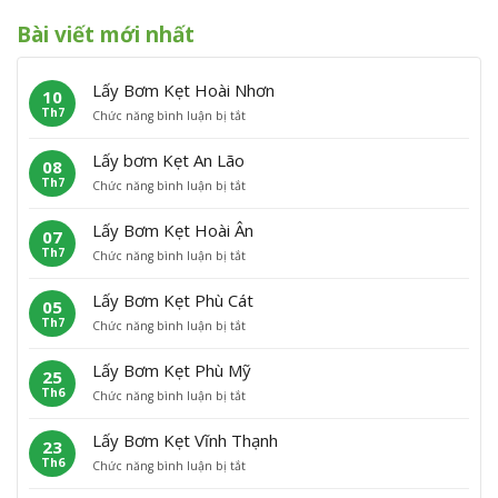
Bài viết mới nhất
Lấy Bơm Kẹt Hoài Nhơn
10
Th7
ở
Chức năng bình luận bị tắt
L
ấ
Lấy bơm Kẹt An Lão
08
y
Th7
ở
Chức năng bình luận bị tắt
B
L
ơ
ấ
m
Lấy Bơm Kẹt Hoài Ân
07
y
K
Th7
ở
Chức năng bình luận bị tắt
b
ẹ
L
ơ
t
ấ
m
H
Lấy Bơm Kẹt Phù Cát
05
y
K
o
Th7
ở
Chức năng bình luận bị tắt
B
ẹ
à
L
ơ
t
i
ấ
m
A
N
Lấy Bơm Kẹt Phù Mỹ
25
y
K
n
h
Th6
ở
Chức năng bình luận bị tắt
B
ẹ
L
ơ
L
ơ
t
ã
n
ấ
m
H
o
Lấy Bơm Kẹt Vĩnh Thạnh
23
y
K
o
Th6
ở
Chức năng bình luận bị tắt
B
ẹ
à
L
ơ
t
i