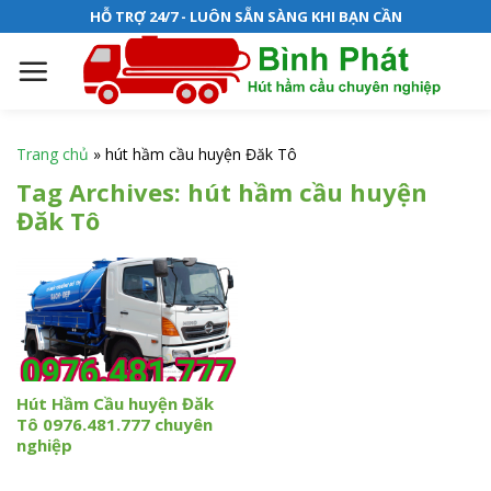
S
HỖ TRỢ 24/7 - LUÔN SẴN SÀNG KHI BẠN CẦN
k
i
p
t
o
Trang chủ
»
hút hầm cầu huyện Đăk Tô
c
Tag Archives:
hút hầm cầu huyện
o
Đăk Tô
n
t
e
n
t
Hút Hầm Cầu huyện Đăk
Tô 0976.481.777 chuyên
nghiệp