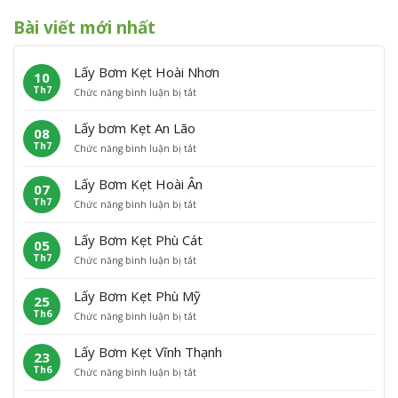
Bài viết mới nhất
Lấy Bơm Kẹt Hoài Nhơn
10
Th7
ở
Chức năng bình luận bị tắt
L
ấ
Lấy bơm Kẹt An Lão
08
y
Th7
ở
Chức năng bình luận bị tắt
B
L
ơ
ấ
m
Lấy Bơm Kẹt Hoài Ân
07
y
K
Th7
ở
Chức năng bình luận bị tắt
b
ẹ
L
ơ
t
ấ
m
H
Lấy Bơm Kẹt Phù Cát
05
y
K
o
Th7
ở
Chức năng bình luận bị tắt
B
ẹ
à
L
ơ
t
i
ấ
m
A
N
Lấy Bơm Kẹt Phù Mỹ
25
y
K
n
h
Th6
ở
Chức năng bình luận bị tắt
B
ẹ
L
ơ
L
ơ
t
ã
n
ấ
m
H
o
Lấy Bơm Kẹt Vĩnh Thạnh
23
y
K
o
Th6
ở
Chức năng bình luận bị tắt
B
ẹ
à
L
ơ
t
i