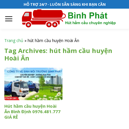
S
HỖ TRỢ 24/7 - LUÔN SẴN SÀNG KHI BẠN CẦN
k
i
p
t
o
Trang chủ
»
hút hầm cầu huyện Hoài Ân
c
Tag Archives:
hút hầm cầu huyện
o
Hoài Ân
n
t
e
n
t
Hút hầm cầu huyện Hoài
Ân Bình Định 0976.481.777
GIÁ RẺ