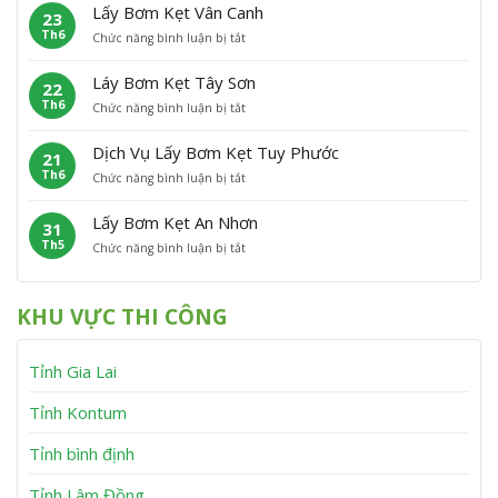
ấ
m
P
Â
Lấy Bơm Kẹt Vân Canh
23
y
K
h
n
Th6
ở
Chức năng bình luận bị tắt
B
ẹ
ù
L
ơ
t
C
ấ
m
P
á
Láy Bơm Kẹt Tây Sơn
22
y
K
h
t
Th6
ở
Chức năng bình luận bị tắt
B
ẹ
ù
L
ơ
t
M
á
m
V
ỹ
Dịch Vụ Lấy Bơm Kẹt Tuy Phước
21
y
K
ĩ
Th6
ở
Chức năng bình luận bị tắt
B
ẹ
n
D
ơ
t
h
ị
m
V
T
Lấy Bơm Kẹt An Nhơn
31
c
K
â
h
Th5
ở
Chức năng bình luận bị tắt
h
ẹ
n
ạ
L
V
t
C
n
ấ
ụ
T
a
h
y
L
â
n
KHU VỰC THI CÔNG
B
ấ
y
h
ơ
y
S
m
B
ơ
Tỉnh Gia Lai
K
ơ
n
ẹ
m
t
K
Tỉnh Kontum
A
ẹ
n
t
Tỉnh bình định
N
T
h
u
Tỉnh Lâm Đồng
ơ
y