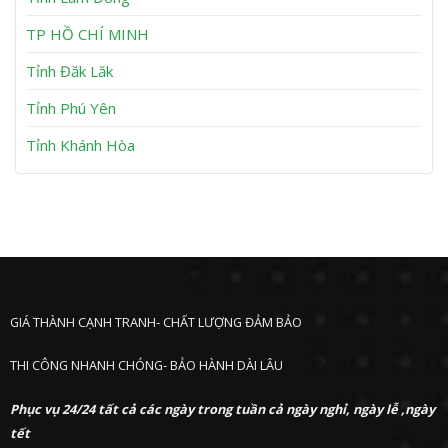
n
P
h
TP HỒ CHÍ MINH
ư
ớ
Tỉnh Đăk Lăk
c
Tỉnh Phú Yên
Tỉnh Khánh Hòa
GIÁ THÀNH CẠNH TRANH- CHẤT LƯỢNG ĐẢM BẢO
THI CÔNG NHANH CHÓNG- BẢO HÀNH DÀI LÂU
Phục vụ 24/24 tất cả các ngày trong tuần cả ngày nghỉ, ngày lễ ,ngày
tết