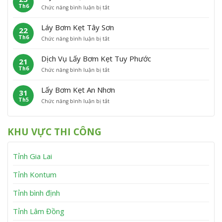
h
n
Th6
ở
Chức năng bình luận bị tắt
B
ẹ
ù
L
ơ
t
C
ấ
m
P
á
Láy Bơm Kẹt Tây Sơn
22
y
K
h
t
Th6
ở
Chức năng bình luận bị tắt
B
ẹ
ù
L
ơ
t
M
á
m
V
ỹ
Dịch Vụ Lấy Bơm Kẹt Tuy Phước
21
y
K
ĩ
Th6
ở
Chức năng bình luận bị tắt
B
ẹ
n
D
ơ
t
h
ị
m
V
T
Lấy Bơm Kẹt An Nhơn
31
c
K
â
h
Th5
ở
Chức năng bình luận bị tắt
h
ẹ
n
ạ
L
V
t
C
n
ấ
ụ
T
a
h
y
L
â
n
KHU VỰC THI CÔNG
B
ấ
y
h
ơ
y
S
m
B
ơ
Tỉnh Gia Lai
K
ơ
n
ẹ
m
t
K
Tỉnh Kontum
A
ẹ
n
t
Tỉnh bình định
N
T
h
u
Tỉnh Lâm Đồng
ơ
y
n
P