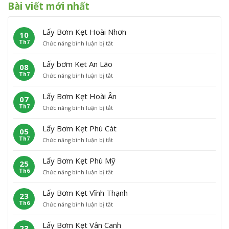
Bài viết mới nhất
Lấy Bơm Kẹt Hoài Nhơn
10
Th7
ở
Chức năng bình luận bị tắt
L
ấ
Lấy bơm Kẹt An Lão
08
y
Th7
ở
Chức năng bình luận bị tắt
B
L
ơ
ấ
m
Lấy Bơm Kẹt Hoài Ân
07
y
K
Th7
ở
Chức năng bình luận bị tắt
b
ẹ
L
ơ
t
ấ
m
H
Lấy Bơm Kẹt Phù Cát
05
y
K
o
Th7
ở
Chức năng bình luận bị tắt
B
ẹ
à
L
ơ
t
i
ấ
m
A
N
Lấy Bơm Kẹt Phù Mỹ
25
y
K
n
h
Th6
ở
Chức năng bình luận bị tắt
B
ẹ
L
ơ
L
ơ
t
ã
n
ấ
m
H
o
Lấy Bơm Kẹt Vĩnh Thạnh
23
y
K
o
Th6
ở
Chức năng bình luận bị tắt
B
ẹ
à
L
ơ
t
i
ấ
m
P
Â
Lấy Bơm Kẹt Vân Canh
23
y
K