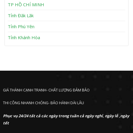
h
TP HỒ CHÍ MINH
ư
ớ
Tỉnh Đăk Lăk
c
Tỉnh Phú Yên
Tỉnh Khánh Hòa
GIÁ THÀNH CẠNH TRANH- CHẤT LƯỢNG ĐẢM BẢO
THI CÔNG NHANH CHÓNG- BẢO HÀNH DÀI LÂU
Phục vụ 24/24 tất cả các ngày trong tuần cả ngày nghỉ, ngày lễ ,ngày
tết