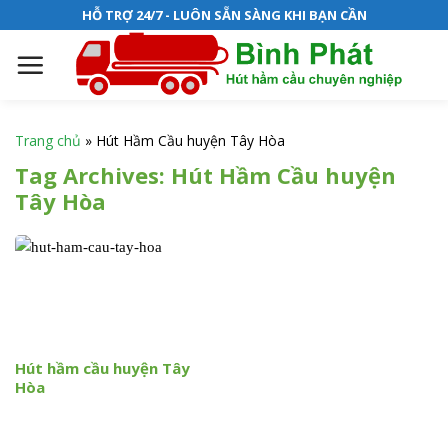
S
HỖ TRỢ 24/7 - LUÔN SẴN SÀNG KHI BẠN CẦN
k
i
p
t
o
Trang chủ
»
Hút Hầm Cầu huyện Tây Hòa
c
Tag Archives:
Hút Hầm Cầu huyện
o
Tây Hòa
n
t
e
n
t
Hút hầm cầu huyện Tây
Hòa