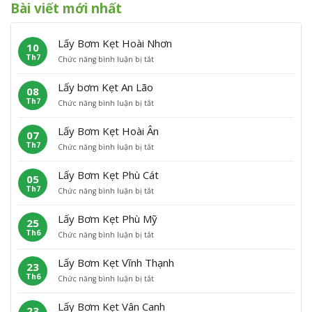
Bài viết mới nhất
Lấy Bơm Kẹt Hoài Nhơn
10
Th7
ở
Chức năng bình luận bị tắt
L
ấ
Lấy bơm Kẹt An Lão
08
y
Th7
ở
Chức năng bình luận bị tắt
B
L
ơ
ấ
m
Lấy Bơm Kẹt Hoài Ân
07
y
K
Th7
ở
Chức năng bình luận bị tắt
b
ẹ
L
ơ
t
ấ
m
H
Lấy Bơm Kẹt Phù Cát
05
y
K
o
Th7
ở
Chức năng bình luận bị tắt
B
ẹ
à
L
ơ
t
i
ấ
m
A
N
Lấy Bơm Kẹt Phù Mỹ
25
y
K
n
h
Th6
ở
Chức năng bình luận bị tắt
B
ẹ
L
ơ
L
ơ
t
ã
n
ấ
m
H
o
Lấy Bơm Kẹt Vĩnh Thạnh
23
y
K
o
Th6
ở
Chức năng bình luận bị tắt
B
ẹ
à
L
ơ
t
i
ấ
m
P
Â
Lấy Bơm Kẹt Vân Canh
23
y
K