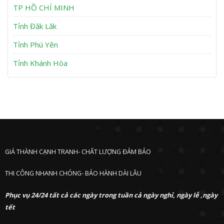
h
TP HỒ CHÍ MINH
ư
ớ
Tỉnh Đăk Lăk
c
Tỉnh Phú Yên
Tỉnh Khánh Hòa
GIÁ THÀNH CẠNH TRANH- CHẤT LƯỢNG ĐẢM BẢO
THI CÔNG NHANH CHÓNG- BẢO HÀNH DÀI LÂU
Phục vụ 24/24 tất cả các ngày trong tuần cả ngày nghỉ, ngày lễ ,ngày
tết