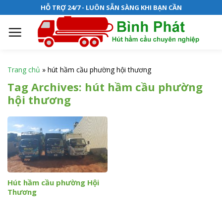
S
HỖ TRỢ 24/7 - LUÔN SẴN SÀNG KHI BẠN CẦN
k
i
p
t
o
Trang chủ
»
hút hầm cầu phường hội thương
c
Tag Archives:
hút hầm cầu phường
o
hội thương
n
t
e
n
t
Hút hầm cầu phường Hội
Thương