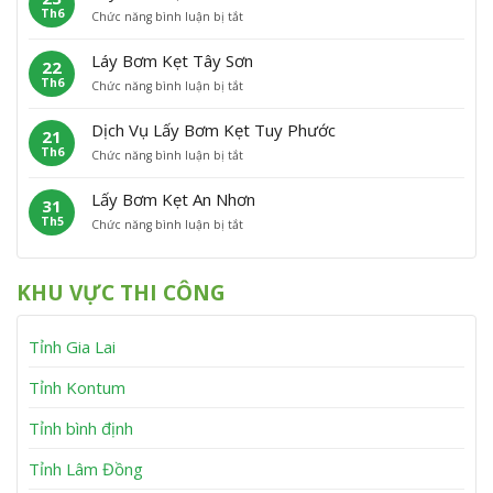
h
n
Th6
ở
Chức năng bình luận bị tắt
B
ẹ
ù
L
ơ
t
C
ấ
m
P
á
Láy Bơm Kẹt Tây Sơn
22
y
K
h
t
Th6
ở
Chức năng bình luận bị tắt
B
ẹ
ù
L
ơ
t
M
á
m
V
ỹ
Dịch Vụ Lấy Bơm Kẹt Tuy Phước
21
y
K
ĩ
Th6
ở
Chức năng bình luận bị tắt
B
ẹ
n
D
ơ
t
h
ị
m
V
T
Lấy Bơm Kẹt An Nhơn
31
c
K
â
h
Th5
ở
Chức năng bình luận bị tắt
h
ẹ
n
ạ
L
V
t
C
n
ấ
ụ
T
a
h
y
L
â
n
KHU VỰC THI CÔNG
B
ấ
y
h
ơ
y
S
m
B
ơ
Tỉnh Gia Lai
K
ơ
n
ẹ
m
t
K
Tỉnh Kontum
A
ẹ
n
t
Tỉnh bình định
N
T
h
u
Tỉnh Lâm Đồng
ơ
y
n
P