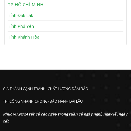
h
TP HỒ CHÍ MINH
ư
ớ
Tỉnh Đăk Lăk
c
Tỉnh Phú Yên
Tỉnh Khánh Hòa
GIÁ THÀNH CẠNH TRANH- CHẤT LƯỢNG ĐẢM BẢO
THI CÔNG NHANH CHÓNG- BẢO HÀNH DÀI LÂU
Phục vụ 24/24 tất cả các ngày trong tuần cả ngày nghỉ, ngày lễ ,ngày
tết