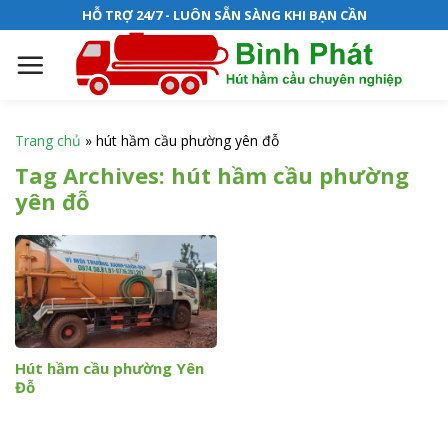
S
HỖ TRỢ 24/7 - LUÔN SẴN SÀNG KHI BẠN CẦN
k
i
p
t
o
Trang chủ
»
hút hầm cầu phường yên đỗ
c
Tag Archives:
hút hầm cầu phường
o
yên đỗ
n
t
e
n
t
Hút hầm cầu phường Yên
Đỗ