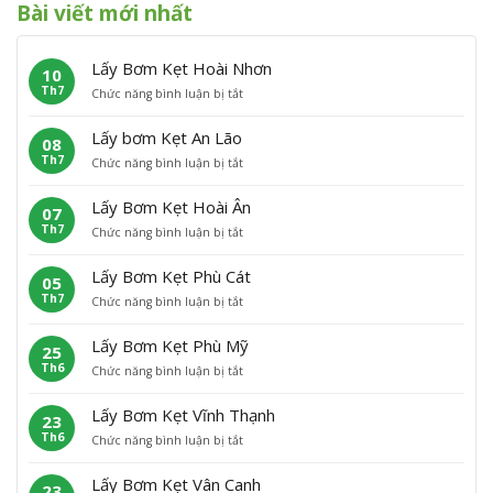
Bài viết mới nhất
Lấy Bơm Kẹt Hoài Nhơn
10
Th7
ở
Chức năng bình luận bị tắt
L
ấ
Lấy bơm Kẹt An Lão
08
y
Th7
ở
Chức năng bình luận bị tắt
B
L
ơ
ấ
m
Lấy Bơm Kẹt Hoài Ân
07
y
K
Th7
ở
Chức năng bình luận bị tắt
b
ẹ
L
ơ
t
ấ
m
H
Lấy Bơm Kẹt Phù Cát
05
y
K
o
Th7
ở
Chức năng bình luận bị tắt
B
ẹ
à
L
ơ
t
i
ấ
m
A
N
Lấy Bơm Kẹt Phù Mỹ
25
y
K
n
h
Th6
ở
Chức năng bình luận bị tắt
B
ẹ
L
ơ
L
ơ
t
ã
n
ấ
m
H
o
Lấy Bơm Kẹt Vĩnh Thạnh
23
y
K
o
Th6
ở
Chức năng bình luận bị tắt
B
ẹ
à
L
ơ
t
i
ấ
m
P
Â
Lấy Bơm Kẹt Vân Canh
23
y
K