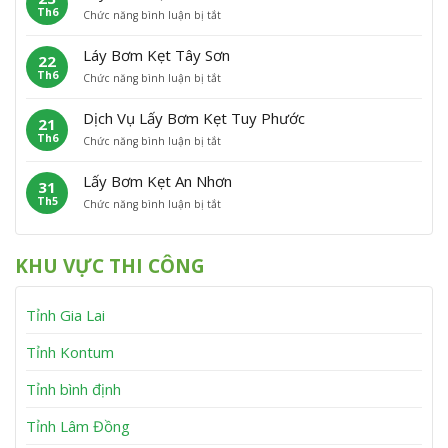
h
n
Th6
ở
Chức năng bình luận bị tắt
B
ẹ
ù
L
ơ
t
C
ấ
m
P
á
Láy Bơm Kẹt Tây Sơn
22
y
K
h
t
Th6
ở
Chức năng bình luận bị tắt
B
ẹ
ù
L
ơ
t
M
á
m
V
ỹ
Dịch Vụ Lấy Bơm Kẹt Tuy Phước
21
y
K
ĩ
Th6
ở
Chức năng bình luận bị tắt
B
ẹ
n
D
ơ
t
h
ị
m
V
T
Lấy Bơm Kẹt An Nhơn
31
c
K
â
h
Th5
ở
Chức năng bình luận bị tắt
h
ẹ
n
ạ
L
V
t
C
n
ấ
ụ
T
a
h
y
L
â
n
KHU VỰC THI CÔNG
B
ấ
y
h
ơ
y
S
m
B
ơ
Tỉnh Gia Lai
K
ơ
n
ẹ
m
t
K
Tỉnh Kontum
A
ẹ
n
t
Tỉnh bình định
N
T
h
u
Tỉnh Lâm Đồng
ơ
y
n
P