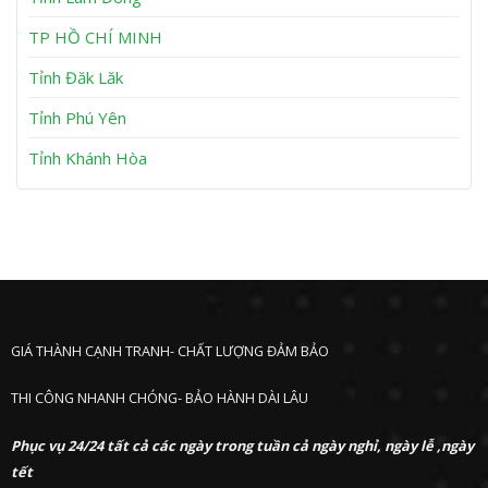
n
P
h
TP HỒ CHÍ MINH
ư
ớ
Tỉnh Đăk Lăk
c
Tỉnh Phú Yên
Tỉnh Khánh Hòa
GIÁ THÀNH CẠNH TRANH- CHẤT LƯỢNG ĐẢM BẢO
THI CÔNG NHANH CHÓNG- BẢO HÀNH DÀI LÂU
Phục vụ 24/24 tất cả các ngày trong tuần cả ngày nghỉ, ngày lễ ,ngày
tết