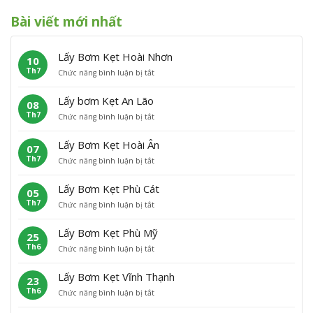
Bài viết mới nhất
Lấy Bơm Kẹt Hoài Nhơn
10
Th7
ở
Chức năng bình luận bị tắt
L
ấ
Lấy bơm Kẹt An Lão
08
y
Th7
ở
Chức năng bình luận bị tắt
B
L
ơ
ấ
m
Lấy Bơm Kẹt Hoài Ân
07
y
K
Th7
ở
Chức năng bình luận bị tắt
b
ẹ
L
ơ
t
ấ
m
H
Lấy Bơm Kẹt Phù Cát
05
y
K
o
Th7
ở
Chức năng bình luận bị tắt
B
ẹ
à
L
ơ
t
i
ấ
m
A
N
Lấy Bơm Kẹt Phù Mỹ
25
y
K
n
h
Th6
ở
Chức năng bình luận bị tắt
B
ẹ
L
ơ
L
ơ
t
ã
n
ấ
m
H
o
Lấy Bơm Kẹt Vĩnh Thạnh
23
y
K
o
Th6
ở
Chức năng bình luận bị tắt
B
ẹ
à
L
ơ
t
i