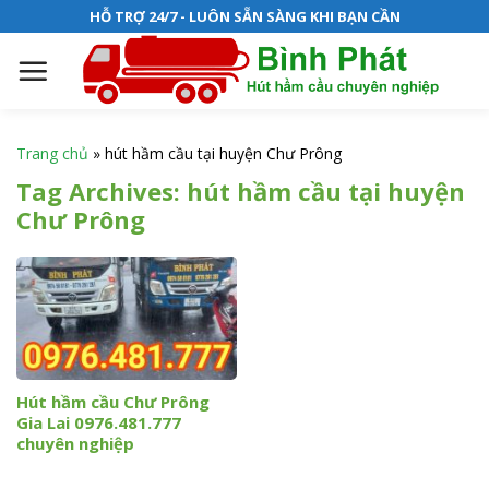
S
HỖ TRỢ 24/7 - LUÔN SẴN SÀNG KHI BẠN CẦN
k
i
p
t
o
Trang chủ
»
hút hầm cầu tại huyện Chư Prông
c
Tag Archives:
hút hầm cầu tại huyện
o
Chư Prông
n
t
e
n
t
Hút hầm cầu Chư Prông
Gia Lai 0976.481.777
chuyên nghiệp