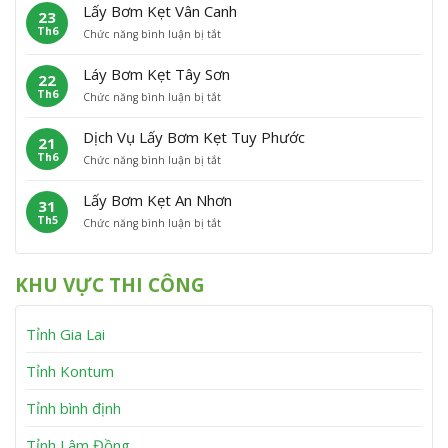
ấ
m
P
Â
Lấy Bơm Kẹt Vân Canh
23
y
K
h
n
Th6
ở
Chức năng bình luận bị tắt
B
ẹ
ù
L
ơ
t
C
ấ
m
P
á
Láy Bơm Kẹt Tây Sơn
22
y
K
h
t
Th6
ở
Chức năng bình luận bị tắt
B
ẹ
ù
L
ơ
t
M
á
m
V
ỹ
Dịch Vụ Lấy Bơm Kẹt Tuy Phước
21
y
K
ĩ
Th6
ở
Chức năng bình luận bị tắt
B
ẹ
n
D
ơ
t
h
ị
m
V
T
Lấy Bơm Kẹt An Nhơn
31
c
K
â
h
Th5
ở
Chức năng bình luận bị tắt
h
ẹ
n
ạ
L
V
t
C
n
ấ
ụ
T
a
h
y
L
â
n
KHU VỰC THI CÔNG
B
ấ
y
h
ơ
y
S
m
B
ơ
Tỉnh Gia Lai
K
ơ
n
ẹ
m
t
K
Tỉnh Kontum
A
ẹ
n
t
Tỉnh bình định
N
T
h
u
Tỉnh Lâm Đồng
ơ
y