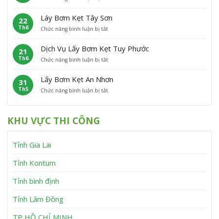
L
ơ
t
C
ấ
m
P
á
Láy Bơm Kẹt Tây Sơn
22
y
K
h
t
Th6
ở
Chức năng bình luận bị tắt
B
ẹ
ù
L
ơ
t
M
á
m
V
ỹ
Dịch Vụ Lấy Bơm Kẹt Tuy Phước
21
y
K
ĩ
Th6
ở
Chức năng bình luận bị tắt
B
ẹ
n
D
ơ
t
h
ị
m
V
T
Lấy Bơm Kẹt An Nhơn
31
c
K
â
h
Th5
ở
Chức năng bình luận bị tắt
h
ẹ
n
ạ
L
V
t
C
n
ấ
ụ
T
a
h
y
L
â
n
KHU VỰC THI CÔNG
B
ấ
y
h
ơ
y
S
m
B
ơ
Tỉnh Gia Lai
K
ơ
n
ẹ
m
t
K
Tỉnh Kontum
A
ẹ
n
t
Tỉnh bình định
N
T
h
u
Tỉnh Lâm Đồng
ơ
y
n
P
h
TP HỒ CHÍ MINH