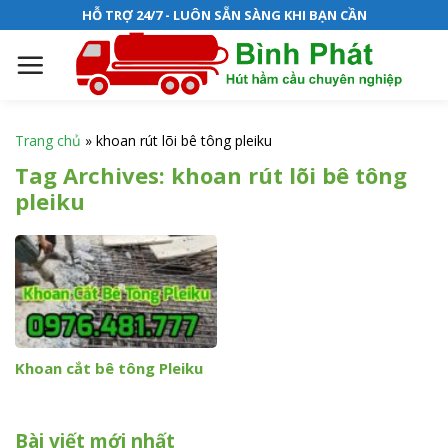
S
HỖ TRỢ 24/7 - LUÔN SẴN SÀNG KHI BẠN CẦN
k
i
p
t
o
Trang chủ
»
khoan rút lõi bê tông pleiku
c
Tag Archives:
khoan rút lõi bê tông
o
pleiku
n
t
e
n
t
Khoan cắt bê tông Pleiku
Bài viết mới nhất