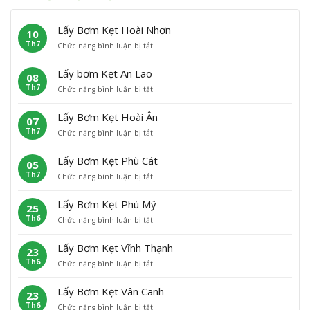
Lấy Bơm Kẹt Hoài Nhơn
10
Th7
ở
Chức năng bình luận bị tắt
L
ấ
Lấy bơm Kẹt An Lão
08
y
Th7
ở
Chức năng bình luận bị tắt
B
L
ơ
ấ
m
Lấy Bơm Kẹt Hoài Ân
07
y
K
Th7
ở
Chức năng bình luận bị tắt
b
ẹ
L
ơ
t
ấ
m
H
Lấy Bơm Kẹt Phù Cát
05
y
K
o
Th7
ở
Chức năng bình luận bị tắt
B
ẹ
à
L
ơ
t
i
ấ
m
A
N
Lấy Bơm Kẹt Phù Mỹ
25
y
K
n
h
Th6
ở
Chức năng bình luận bị tắt
B
ẹ
L
ơ
L
ơ
t
ã
n
ấ
m
H
o
Lấy Bơm Kẹt Vĩnh Thạnh
23
y
K
o
Th6
ở
Chức năng bình luận bị tắt
B
ẹ
à
L
ơ
t
i
ấ
m
P
Â
Lấy Bơm Kẹt Vân Canh
23
y
K
h
n
Th6
ở
Chức năng bình luận bị tắt
B
ẹ
ù