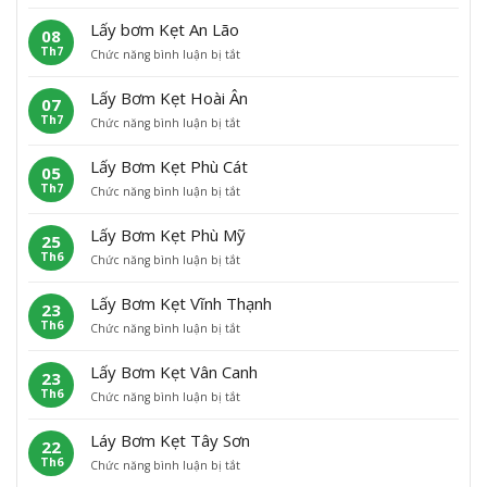
L
ấ
Lấy bơm Kẹt An Lão
08
y
Th7
ở
Chức năng bình luận bị tắt
B
L
ơ
ấ
m
Lấy Bơm Kẹt Hoài Ân
07
y
K
Th7
ở
Chức năng bình luận bị tắt
b
ẹ
L
ơ
t
ấ
m
H
Lấy Bơm Kẹt Phù Cát
05
y
K
o
Th7
ở
Chức năng bình luận bị tắt
B
ẹ
à
L
ơ
t
i
ấ
m
A
N
Lấy Bơm Kẹt Phù Mỹ
25
y
K
n
h
Th6
ở
Chức năng bình luận bị tắt
B
ẹ
L
ơ
L
ơ
t
ã
n
ấ
m
H
o
Lấy Bơm Kẹt Vĩnh Thạnh
23
y
K
o
Th6
ở
Chức năng bình luận bị tắt
B
ẹ
à
L
ơ
t
i
ấ
m
P
Â
Lấy Bơm Kẹt Vân Canh
23
y
K
h
n
Th6
ở
Chức năng bình luận bị tắt
B
ẹ
ù
L
ơ
t
C
ấ
m
P
á
Láy Bơm Kẹt Tây Sơn
22
y
K
h
t
Th6
ở
Chức năng bình luận bị tắt
B
ẹ
ù
L
ơ
t
M