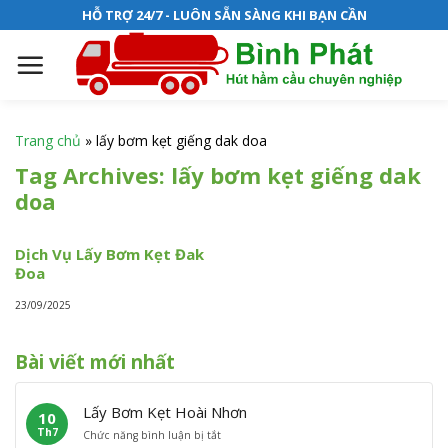
S
HỖ TRỢ 24/7 - LUÔN SẴN SÀNG KHI BẠN CẦN
k
i
p
t
o
Trang chủ
»
lấy bơm kẹt giếng dak doa
c
Tag Archives:
lấy bơm kẹt giếng dak
o
doa
n
t
e
Dịch Vụ Lấy Bơm Kẹt Đak
Đoa
n
t
23/09/2025
Bài viết mới nhất
Lấy Bơm Kẹt Hoài Nhơn
10
Th7
ở
Chức năng bình luận bị tắt