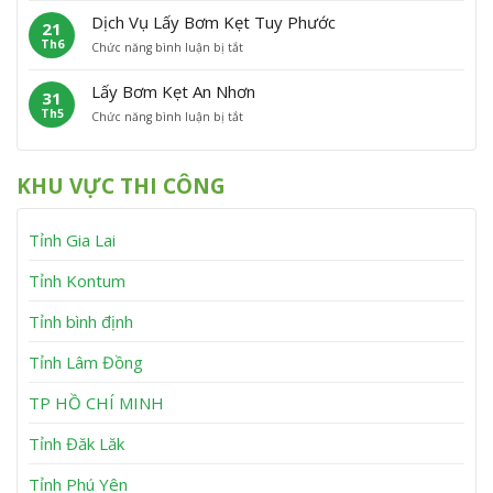
á
m
V
ỹ
Dịch Vụ Lấy Bơm Kẹt Tuy Phước
21
y
K
ĩ
Th6
ở
Chức năng bình luận bị tắt
B
ẹ
n
D
ơ
t
h
ị
m
V
T
Lấy Bơm Kẹt An Nhơn
31
c
K
â
h
Th5
ở
Chức năng bình luận bị tắt
h
ẹ
n
ạ
L
V
t
C
n
ấ
ụ
T
a
h
y
L
â
n
KHU VỰC THI CÔNG
B
ấ
y
h
ơ
y
S
m
B
ơ
Tỉnh Gia Lai
K
ơ
n
ẹ
m
t
K
Tỉnh Kontum
A
ẹ
n
t
Tỉnh bình định
N
T
h
u
Tỉnh Lâm Đồng
ơ
y
n
P
h
TP HỒ CHÍ MINH
ư
ớ
Tỉnh Đăk Lăk
c
Tỉnh Phú Yên