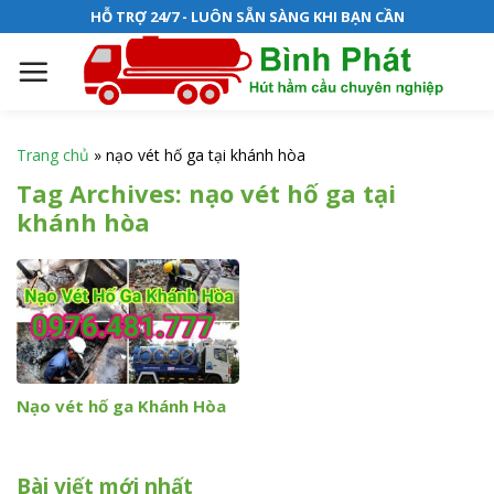
S
HỖ TRỢ 24/7 - LUÔN SẴN SÀNG KHI BẠN CẦN
k
i
p
t
o
Trang chủ
»
nạo vét hố ga tại khánh hòa
c
Tag Archives:
nạo vét hố ga tại
o
khánh hòa
n
t
e
n
t
Nạo vét hố ga Khánh Hòa
Bài viết mới nhất