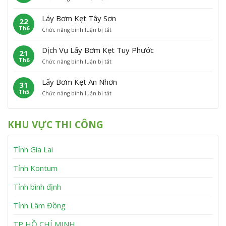
L
ơ
t
C
ấ
m
P
á
Láy Bơm Kẹt Tây Sơn
22
y
K
h
t
Th6
ở
Chức năng bình luận bị tắt
B
ẹ
ù
L
ơ
t
M
á
m
V
ỹ
Dịch Vụ Lấy Bơm Kẹt Tuy Phước
21
y
K
ĩ
Th6
ở
Chức năng bình luận bị tắt
B
ẹ
n
D
ơ
t
h
ị
m
V
T
Lấy Bơm Kẹt An Nhơn
31
c
K
â
h
Th5
ở
Chức năng bình luận bị tắt
h
ẹ
n
ạ
L
V
t
C
n
ấ
ụ
T
a
h
y
L
â
n
KHU VỰC THI CÔNG
B
ấ
y
h
ơ
y
S
m
B
ơ
Tỉnh Gia Lai
K
ơ
n
ẹ
m
t
K
Tỉnh Kontum
A
ẹ
n
t
Tỉnh bình định
N
T
h
u
Tỉnh Lâm Đồng
ơ
y
n
P
h
TP HỒ CHÍ MINH