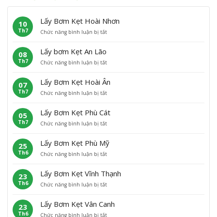
Lấy Bơm Kẹt Hoài Nhơn
10
Th7
ở
Chức năng bình luận bị tắt
L
ấ
Lấy bơm Kẹt An Lão
08
y
Th7
ở
Chức năng bình luận bị tắt
B
L
ơ
ấ
m
Lấy Bơm Kẹt Hoài Ân
07
y
K
Th7
ở
Chức năng bình luận bị tắt
b
ẹ
L
ơ
t
ấ
m
H
Lấy Bơm Kẹt Phù Cát
05
y
K
o
Th7
ở
Chức năng bình luận bị tắt
B
ẹ
à
L
ơ
t
i
ấ
m
A
N
Lấy Bơm Kẹt Phù Mỹ
25
y
K
n
h
Th6
ở
Chức năng bình luận bị tắt
B
ẹ
L
ơ
L
ơ
t
ã
n
ấ
m
H
o
Lấy Bơm Kẹt Vĩnh Thạnh
23
y
K
o
Th6
ở
Chức năng bình luận bị tắt
B
ẹ
à
L
ơ
t
i
ấ
m
P
Â
Lấy Bơm Kẹt Vân Canh
23
y
K
h
n
Th6
ở
Chức năng bình luận bị tắt
B
ẹ
ù