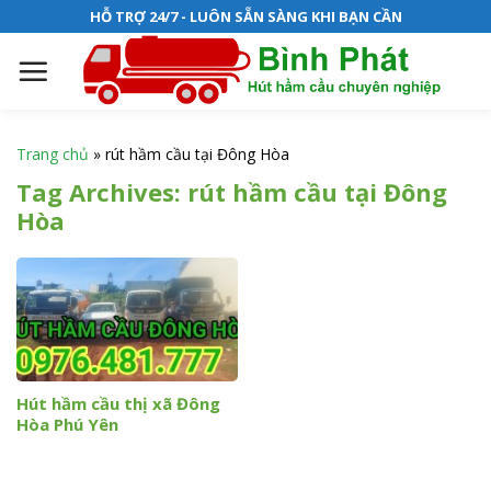
S
HỖ TRỢ 24/7 - LUÔN SẴN SÀNG KHI BẠN CẦN
k
i
p
t
o
Trang chủ
»
rút hầm cầu tại Đông Hòa
c
Tag Archives:
rút hầm cầu tại Đông
o
Hòa
n
t
e
n
t
Hút hầm cầu thị xã Đông
Hòa Phú Yên