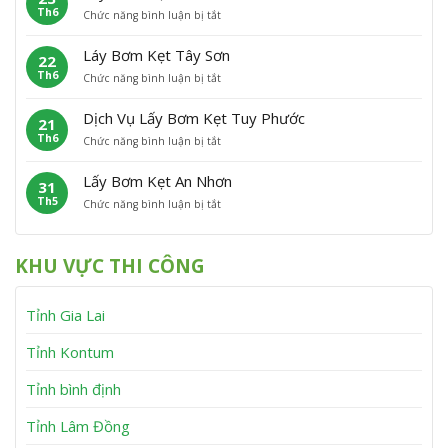
h
n
Th6
ở
Chức năng bình luận bị tắt
B
ẹ
ù
L
ơ
t
C
ấ
m
P
á
Láy Bơm Kẹt Tây Sơn
22
y
K
h
t
Th6
ở
Chức năng bình luận bị tắt
B
ẹ
ù
L
ơ
t
M
á
m
V
ỹ
Dịch Vụ Lấy Bơm Kẹt Tuy Phước
21
y
K
ĩ
Th6
ở
Chức năng bình luận bị tắt
B
ẹ
n
D
ơ
t
h
ị
m
V
T
Lấy Bơm Kẹt An Nhơn
31
c
K
â
h
Th5
ở
Chức năng bình luận bị tắt
h
ẹ
n
ạ
L
V
t
C
n
ấ
ụ
T
a
h
y
L
â
n
KHU VỰC THI CÔNG
B
ấ
y
h
ơ
y
S
m
B
ơ
Tỉnh Gia Lai
K
ơ
n
ẹ
m
t
K
Tỉnh Kontum
A
ẹ
n
t
Tỉnh bình định
N
T
h
u
Tỉnh Lâm Đồng
ơ
y
n
P