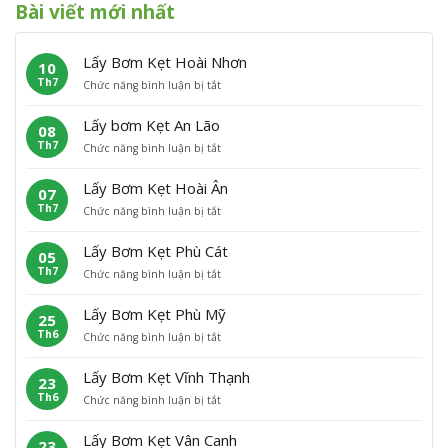
Bài viết mới nhất
Lấy Bơm Kẹt Hoài Nhơn
10
Th7
ở
Chức năng bình luận bị tắt
L
ấ
Lấy bơm Kẹt An Lão
08
y
Th7
ở
Chức năng bình luận bị tắt
B
L
ơ
ấ
m
Lấy Bơm Kẹt Hoài Ân
07
y
K
Th7
ở
Chức năng bình luận bị tắt
b
ẹ
L
ơ
t
ấ
m
H
Lấy Bơm Kẹt Phù Cát
05
y
K
o
Th7
ở
Chức năng bình luận bị tắt
B
ẹ
à
L
ơ
t
i
ấ
m
A
N
Lấy Bơm Kẹt Phù Mỹ
25
y
K
n
h
Th6
ở
Chức năng bình luận bị tắt
B
ẹ
L
ơ
L
ơ
t
ã
n
ấ
m
H
o
Lấy Bơm Kẹt Vĩnh Thạnh
23
y
K
o
Th6
ở
Chức năng bình luận bị tắt
B
ẹ
à
L
ơ
t
i
ấ
m
P
Â
Lấy Bơm Kẹt Vân Canh
23
y
K