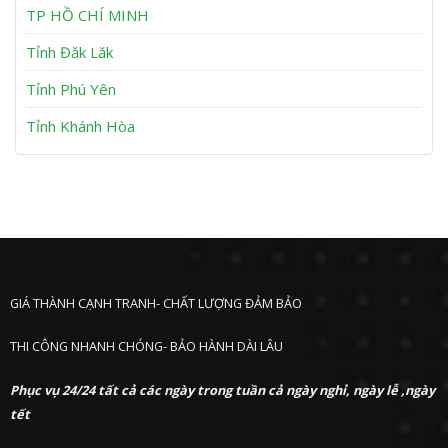
h
TP HỒ CHÍ MINH
ư
ớ
Tỉnh Đăk Lăk
c
Tỉnh Phú Yên
Tỉnh Khánh Hòa
GIÁ THÀNH CẠNH TRANH- CHẤT LƯỢNG ĐẢM BẢO
THI CÔNG NHANH CHÓNG- BẢO HÀNH DÀI LÂU
Phục vụ 24/24 tất cả các ngày trong tuần cả ngày nghỉ, ngày lễ ,ngày
tết