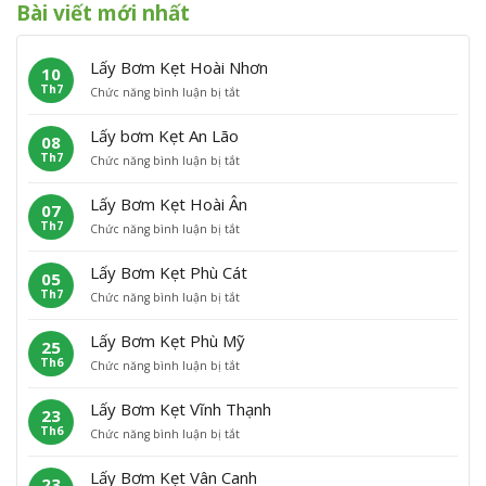
Bài viết mới nhất
Lấy Bơm Kẹt Hoài Nhơn
10
Th7
ở
Chức năng bình luận bị tắt
L
ấ
Lấy bơm Kẹt An Lão
08
y
Th7
ở
Chức năng bình luận bị tắt
B
L
ơ
ấ
m
Lấy Bơm Kẹt Hoài Ân
07
y
K
Th7
ở
Chức năng bình luận bị tắt
b
ẹ
L
ơ
t
ấ
m
H
Lấy Bơm Kẹt Phù Cát
05
y
K
o
Th7
ở
Chức năng bình luận bị tắt
B
ẹ
à
L
ơ
t
i
ấ
m
A
N
Lấy Bơm Kẹt Phù Mỹ
25
y
K
n
h
Th6
ở
Chức năng bình luận bị tắt
B
ẹ
L
ơ
L
ơ
t
ã
n
ấ
m
H
o
Lấy Bơm Kẹt Vĩnh Thạnh
23
y
K
o
Th6
ở
Chức năng bình luận bị tắt
B
ẹ
à
L
ơ
t
i
ấ
m
P
Â
Lấy Bơm Kẹt Vân Canh
23
y
K