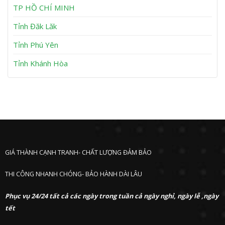
h
TP HỒ CHÍ MINH
ư
ớ
Tỉnh Đăk Lăk
c
Tỉnh Phú Yên
Tỉnh Khánh Hòa
GIÁ THÀNH CẠNH TRANH- CHẤT LƯỢNG ĐẢM BẢO
THI CÔNG NHANH CHÓNG- BẢO HÀNH DÀI LÂU
Phục vụ 24/24 tất cả các ngày trong tuần cả ngày nghỉ, ngày lễ ,ngày
tết