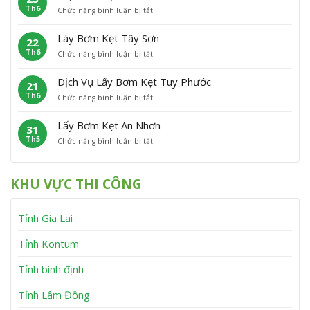
h
n
Th6
ở
Chức năng bình luận bị tắt
B
ẹ
ù
L
ơ
t
C
ấ
m
P
á
Láy Bơm Kẹt Tây Sơn
22
y
K
h
t
Th6
ở
Chức năng bình luận bị tắt
B
ẹ
ù
L
ơ
t
M
á
m
V
ỹ
Dịch Vụ Lấy Bơm Kẹt Tuy Phước
21
y
K
ĩ
Th6
ở
Chức năng bình luận bị tắt
B
ẹ
n
D
ơ
t
h
ị
m
V
T
Lấy Bơm Kẹt An Nhơn
31
c
K
â
h
Th5
ở
Chức năng bình luận bị tắt
h
ẹ
n
ạ
L
V
t
C
n
ấ
ụ
T
a
h
y
L
â
n
KHU VỰC THI CÔNG
B
ấ
y
h
ơ
y
S
m
B
ơ
Tỉnh Gia Lai
K
ơ
n
ẹ
m
t
K
Tỉnh Kontum
A
ẹ
n
t
Tỉnh bình định
N
T
h
u
Tỉnh Lâm Đồng
ơ
y
n
P