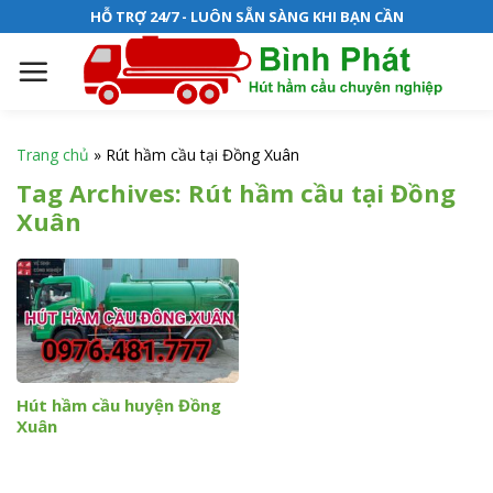
S
HỖ TRỢ 24/7 - LUÔN SẴN SÀNG KHI BẠN CẦN
k
i
p
t
o
Trang chủ
»
Rút hầm cầu tại Đồng Xuân
c
Tag Archives:
Rút hầm cầu tại Đồng
o
Xuân
n
t
e
n
t
Hút hầm cầu huyện Đồng
Xuân