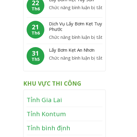
m
22
C
y
P
ở
Chức năng bình luận bị tắt
K
Th6
á
B
h
L
ẹ
t
ơ
ù
á
t
Dịch Vụ Lấy Bơm Kẹt Tuy
m
21
M
y
Phước
V
K
Th6
ỹ
B
ĩ
ở
Chức năng bình luận bị tắt
ẹ
ơ
n
D
t
m
Lấy Bơm Kẹt An Nhơn
h
ị
31
V
K
T
ở
Chức năng bình luận bị tắt
c
Th5
â
ẹ
h
L
h
n
t
ạ
ấ
V
C
T
n
y
ụ
a
KHU VỰC THI CÔNG
â
h
B
L
n
y
ơ
ấ
h
S
Tỉnh Gia Lai
m
y
ơ
K
B
n
Tỉnh Kontum
ẹ
ơ
t
m
Tỉnh bình định
A
K
n
ẹ