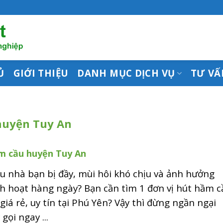
Ủ
GIỚI THIỆU
DANH MỤC DỊCH VỤ
TƯ VẤ
 huyện Tuy An
m cầu huyện Tuy An
 nhà bạn bị đầy, mùi hôi khó chịu và ảnh hưởng
h hoạt hàng ngày? Bạn cần tìm 1 đơn vị hút hầm c
giá rẻ, uy tín tại Phú Yên? Vậy thì đừng ngần ngại
gọi ngay ...