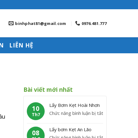
binhphat81@gmail.com
0976.481.777
N
LIÊN HỆ
Bài viết mới nhất
Lấy Bơm Kẹt Hoài Nhơn
10
ở
Chức năng bình luận bị tắt
Th7
ầu
L
ấ
Lấy bơm Kẹt An Lão
08
y
ở
Chức năng bình luận bị tắt