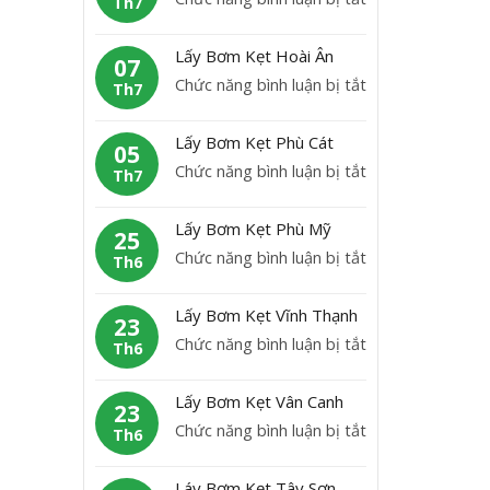
Th7
B
L
ơ
ấ
Lấy Bơm Kẹt Hoài Ân
m
07
y
ở
Chức năng bình luận bị tắt
K
Th7
b
L
ẹ
ơ
ấ
t
Lấy Bơm Kẹt Phù Cát
m
05
y
H
ở
Chức năng bình luận bị tắt
K
Th7
B
o
L
ẹ
ơ
à
ấ
t
Lấy Bơm Kẹt Phù Mỹ
m
25
i
y
A
ở
Chức năng bình luận bị tắt
K
Th6
N
B
n
L
ẹ
h
ơ
L
ấ
t
ơ
Lấy Bơm Kẹt Vĩnh Thạnh
m
23
ã
y
H
n
ở
Chức năng bình luận bị tắt
K
Th6
o
B
o
L
ẹ
ơ
à
ấ
t
Lấy Bơm Kẹt Vân Canh
m
23
i
y
P
ở
Chức năng bình luận bị tắt
K
Th6
Â
B
h
L
ẹ
n
ơ
ù
ấ
t
Láy Bơm Kẹt Tây Sơn