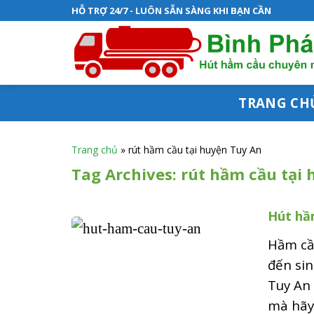
S
HỖ TRỢ 24/7 - LUÔN SẴN SÀNG KHI BẠN CẦN
k
i
p
t
TRANG CH
o
c
Trang chủ
»
rút hầm cầu tại huyện Tuy An
o
Tag Archives:
rút hầm cầu tại
n
Hút hầ
t
e
Hầm cầu
n
đến sin
Tuy An 
t
mà hãy 