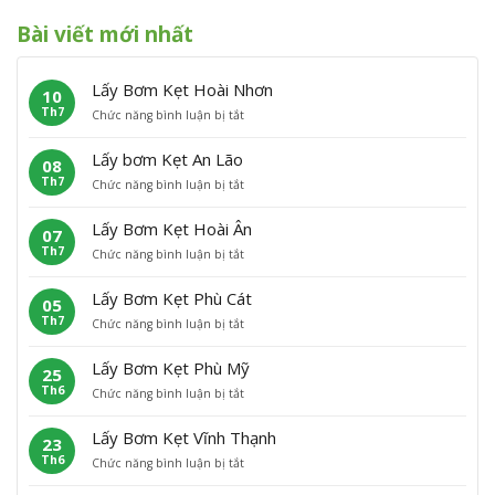
Bài viết mới nhất
Lấy Bơm Kẹt Hoài Nhơn
10
Th7
ở
Chức năng bình luận bị tắt
L
ấ
Lấy bơm Kẹt An Lão
08
y
Th7
ở
Chức năng bình luận bị tắt
B
L
ơ
ấ
m
Lấy Bơm Kẹt Hoài Ân
07
y
K
Th7
ở
Chức năng bình luận bị tắt
b
ẹ
L
ơ
t
ấ
m
H
Lấy Bơm Kẹt Phù Cát
05
y
K
o
Th7
ở
Chức năng bình luận bị tắt
B
ẹ
à
L
ơ
t
i
ấ
m
A
N
Lấy Bơm Kẹt Phù Mỹ
25
y
K
n
h
Th6
ở
Chức năng bình luận bị tắt
B
ẹ
L
ơ
L
ơ
t
ã
n
ấ
m
H
o
Lấy Bơm Kẹt Vĩnh Thạnh
23
y
K
o
Th6
ở
Chức năng bình luận bị tắt
B
ẹ
à
L
ơ
t
i