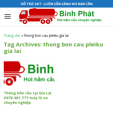
S
HỖ TRỢ 24/7 - LUÔN SẴN SÀNG KHI BẠN CẦN
k
i
p
t
o
Trang chủ
»
thong bon cau pleiku gia lai
c
Tag Archives:
thong bon cau pleiku
o
gia lai
n
t
e
n
t
Thông bồn cầu tại Gia Lai
0976.481.777 máy lò xo
chuyên nghiệp