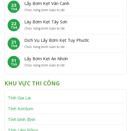
ấ
m
P
Â
Lấy Bơm Kẹt Vân Canh
23
y
K
h
n
Th6
ở
Chức năng bình luận bị tắt
B
ẹ
ù
L
ơ
t
C
ấ
m
P
á
Láy Bơm Kẹt Tây Sơn
22
y
K
h
t
Th6
ở
Chức năng bình luận bị tắt
B
ẹ
ù
L
ơ
t
M
á
m
V
ỹ
Dịch Vụ Lấy Bơm Kẹt Tuy Phước
21
y
K
ĩ
Th6
ở
Chức năng bình luận bị tắt
B
ẹ
n
D
ơ
t
h
ị
m
V
T
Lấy Bơm Kẹt An Nhơn
31
c
K
â
h
Th5
ở
Chức năng bình luận bị tắt
h
ẹ
n
ạ
L
V
t
C
n
ấ
ụ
T
a
h
y
L
â
n
KHU VỰC THI CÔNG
B
ấ
y
h
ơ
y
S
m
B
ơ
Tỉnh Gia Lai
K
ơ
n
ẹ
m
t
K
Tỉnh Kontum
A
ẹ
n
t
Tỉnh bình định
N
T
h
u
Tỉnh Lâm Đồng
ơ
y