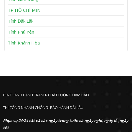
n
P
h
TP HỒ CHÍ MINH
ư
ớ
Tỉnh Đăk Lăk
c
Tỉnh Phú Yên
Tỉnh Khánh Hòa
GIÁ THÀNH CẠNH TRANH- CHẤT LƯỢNG ĐẢM BẢO
THI CÔNG NHANH CHÓNG- BẢO HÀNH DÀI LÂU
Phục vụ 24/24 tất cả các ngày trong tuần cả ngày nghỉ, ngày lễ ,ngày
tết