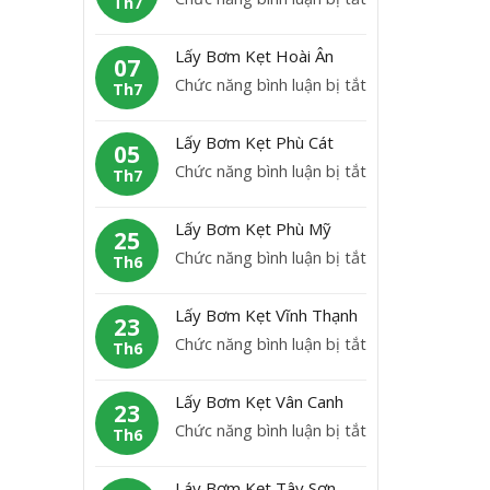
Th7
B
L
ơ
ấ
Lấy Bơm Kẹt Hoài Ân
m
07
y
ở
Chức năng bình luận bị tắt
K
Th7
b
L
ẹ
ơ
ấ
t
Lấy Bơm Kẹt Phù Cát
m
05
y
H
ở
Chức năng bình luận bị tắt
K
Th7
B
o
L
ẹ
ơ
à
ấ
t
Lấy Bơm Kẹt Phù Mỹ
m
25
i
y
A
ở
Chức năng bình luận bị tắt
K
Th6
N
B
n
L
ẹ
h
ơ
L
ấ
t
ơ
Lấy Bơm Kẹt Vĩnh Thạnh
m
23
ã
y
H
n
ở
Chức năng bình luận bị tắt
K
Th6
o
B
o
L
ẹ
ơ
à
ấ
t
Lấy Bơm Kẹt Vân Canh
m
23
i
y
P
ở
Chức năng bình luận bị tắt
K
Th6
Â
B
h
L
ẹ
n
ơ
ù
ấ
t
Láy Bơm Kẹt Tây Sơn