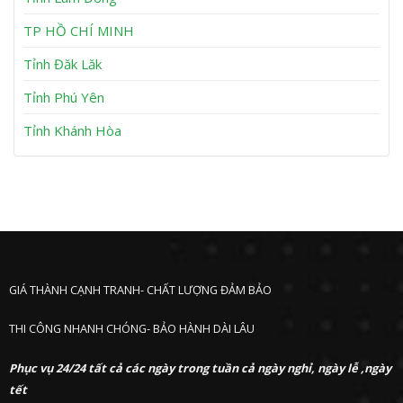
n
P
h
TP HỒ CHÍ MINH
ư
ớ
Tỉnh Đăk Lăk
c
Tỉnh Phú Yên
Tỉnh Khánh Hòa
GIÁ THÀNH CẠNH TRANH- CHẤT LƯỢNG ĐẢM BẢO
THI CÔNG NHANH CHÓNG- BẢO HÀNH DÀI LÂU
Phục vụ 24/24 tất cả các ngày trong tuần cả ngày nghỉ, ngày lễ ,ngày
tết