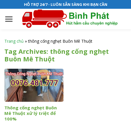
S
HỖ TRỢ 24/7 - LUÔN SẴN SÀNG KHI BẠN CẦN
k
i
p
t
o
Trang chủ
»
thông cống nghẹt Buôn Mê Thuột
c
Tag Archives:
thông cống nghẹt
o
Buôn Mê Thuột
n
t
e
n
t
Thông cống nghẹt Buôn
Mê Thuột xử lý triệt để
100%