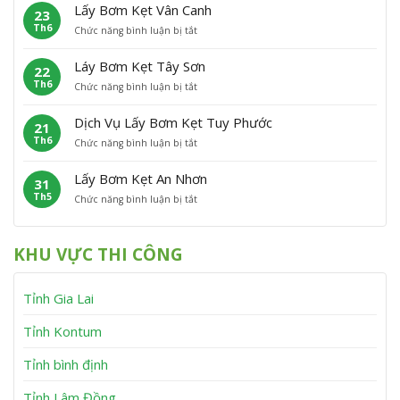
ấ
m
P
Â
Lấy Bơm Kẹt Vân Canh
23
y
K
h
n
Th6
ở
Chức năng bình luận bị tắt
B
ẹ
ù
L
ơ
t
C
ấ
m
P
á
Láy Bơm Kẹt Tây Sơn
22
y
K
h
t
Th6
ở
Chức năng bình luận bị tắt
B
ẹ
ù
L
ơ
t
M
á
m
V
ỹ
Dịch Vụ Lấy Bơm Kẹt Tuy Phước
21
y
K
ĩ
Th6
ở
Chức năng bình luận bị tắt
B
ẹ
n
D
ơ
t
h
ị
m
V
T
Lấy Bơm Kẹt An Nhơn
31
c
K
â
h
Th5
ở
Chức năng bình luận bị tắt
h
ẹ
n
ạ
L
V
t
C
n
ấ
ụ
T
a
h
y
L
â
n
KHU VỰC THI CÔNG
B
ấ
y
h
ơ
y
S
m
B
ơ
Tỉnh Gia Lai
K
ơ
n
ẹ
m
t
K
Tỉnh Kontum
A
ẹ
n
t
Tỉnh bình định
N
T
h
u
Tỉnh Lâm Đồng
ơ
y