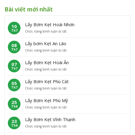
Bài viết mới nhất
Lấy Bơm Kẹt Hoài Nhơn
10
Th7
ở
Chức năng bình luận bị tắt
L
ấ
Lấy bơm Kẹt An Lão
08
y
Th7
ở
Chức năng bình luận bị tắt
B
L
ơ
ấ
m
Lấy Bơm Kẹt Hoài Ân
07
y
K
Th7
ở
Chức năng bình luận bị tắt
b
ẹ
L
ơ
t
ấ
m
H
Lấy Bơm Kẹt Phù Cát
05
y
K
o
Th7
ở
Chức năng bình luận bị tắt
B
ẹ
à
L
ơ
t
i
ấ
m
A
N
Lấy Bơm Kẹt Phù Mỹ
25
y
K
n
h
Th6
ở
Chức năng bình luận bị tắt
B
ẹ
L
ơ
L
ơ
t
ã
n
ấ
m
H
o
Lấy Bơm Kẹt Vĩnh Thạnh
23
y
K
o
Th6
ở
Chức năng bình luận bị tắt
B
ẹ
à
L
ơ
t
i