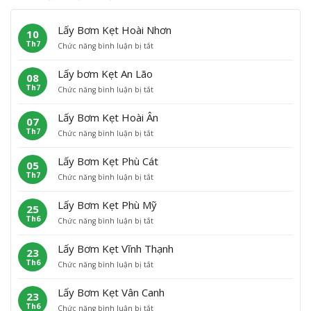
Lấy Bơm Kẹt Hoài Nhơn
10
Th7
ở
Chức năng bình luận bị tắt
L
ấ
Lấy bơm Kẹt An Lão
08
y
Th7
ở
Chức năng bình luận bị tắt
B
L
ơ
ấ
m
Lấy Bơm Kẹt Hoài Ân
07
y
K
Th7
ở
Chức năng bình luận bị tắt
b
ẹ
L
ơ
t
ấ
m
H
Lấy Bơm Kẹt Phù Cát
05
y
K
o
Th7
ở
Chức năng bình luận bị tắt
B
ẹ
à
L
ơ
t
i
ấ
m
A
N
Lấy Bơm Kẹt Phù Mỹ
25
y
K
n
h
Th6
ở
Chức năng bình luận bị tắt
B
ẹ
L
ơ
L
ơ
t
ã
n
ấ
m
H
o
Lấy Bơm Kẹt Vĩnh Thạnh
23
y
K
o
Th6
ở
Chức năng bình luận bị tắt
B
ẹ
à
L
ơ
t
i
ấ
m
P
Â
Lấy Bơm Kẹt Vân Canh
23
y
K
h
n
Th6
ở
Chức năng bình luận bị tắt
B
ẹ
ù