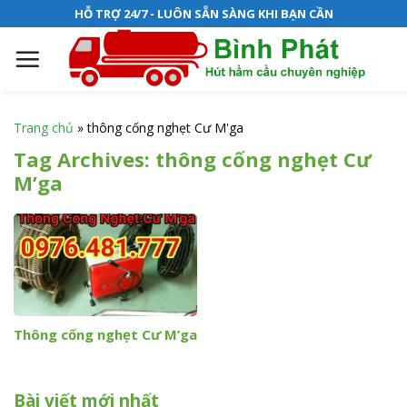
S
HỖ TRỢ 24/7 - LUÔN SẴN SÀNG KHI BẠN CẦN
k
i
p
t
o
Trang chủ
»
thông cống nghẹt Cư M'ga
c
Tag Archives:
thông cống nghẹt Cư
o
M’ga
n
t
e
n
t
Thông cống nghẹt Cư M’ga
Bài viết mới nhất