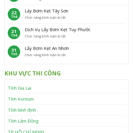
L
ơ
t
C
ấ
m
P
á
Láy Bơm Kẹt Tây Sơn
22
y
K
h
t
Th6
ở
Chức năng bình luận bị tắt
B
ẹ
ù
L
ơ
t
M
á
m
V
ỹ
Dịch Vụ Lấy Bơm Kẹt Tuy Phước
21
y
K
ĩ
Th6
ở
Chức năng bình luận bị tắt
B
ẹ
n
D
ơ
t
h
ị
m
V
T
Lấy Bơm Kẹt An Nhơn
31
c
K
â
h
Th5
ở
Chức năng bình luận bị tắt
h
ẹ
n
ạ
L
V
t
C
n
ấ
ụ
T
a
h
y
L
â
n
KHU VỰC THI CÔNG
B
ấ
y
h
ơ
y
S
m
B
ơ
Tỉnh Gia Lai
K
ơ
n
ẹ
m
t
K
Tỉnh Kontum
A
ẹ
n
t
Tỉnh bình định
N
T
h
u
Tỉnh Lâm Đồng
ơ
y
n
P
h
TP HỒ CHÍ MINH