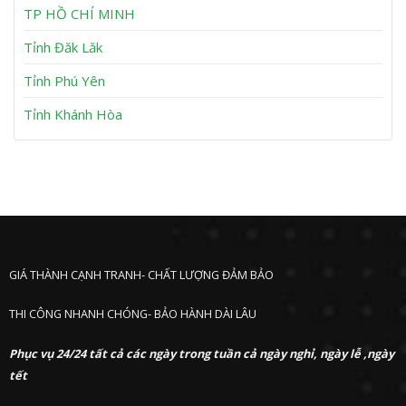
h
TP HỒ CHÍ MINH
ư
ớ
Tỉnh Đăk Lăk
c
Tỉnh Phú Yên
Tỉnh Khánh Hòa
GIÁ THÀNH CẠNH TRANH- CHẤT LƯỢNG ĐẢM BẢO
THI CÔNG NHANH CHÓNG- BẢO HÀNH DÀI LÂU
Phục vụ 24/24 tất cả các ngày trong tuần cả ngày nghỉ, ngày lễ ,ngày
tết