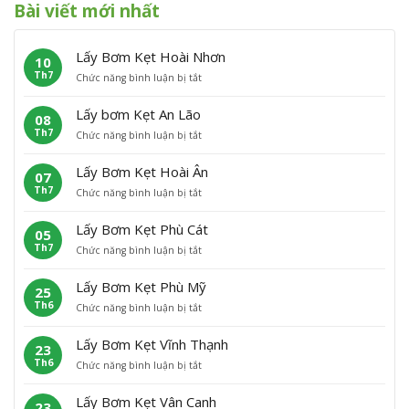
Bài viết mới nhất
Lấy Bơm Kẹt Hoài Nhơn
10
Th7
ở
Chức năng bình luận bị tắt
L
ấ
Lấy bơm Kẹt An Lão
08
y
Th7
ở
Chức năng bình luận bị tắt
B
L
ơ
ấ
m
Lấy Bơm Kẹt Hoài Ân
07
y
K
Th7
ở
Chức năng bình luận bị tắt
b
ẹ
L
ơ
t
ấ
m
H
Lấy Bơm Kẹt Phù Cát
05
y
K
o
Th7
ở
Chức năng bình luận bị tắt
B
ẹ
à
L
ơ
t
i
ấ
m
A
N
Lấy Bơm Kẹt Phù Mỹ
25
y
K
n
h
Th6
ở
Chức năng bình luận bị tắt
B
ẹ
L
ơ
L
ơ
t
ã
n
ấ
m
H
o
Lấy Bơm Kẹt Vĩnh Thạnh
23
y
K
o
Th6
ở
Chức năng bình luận bị tắt
B
ẹ
à
L
ơ
t
i
ấ
m
P
Â
Lấy Bơm Kẹt Vân Canh
23
y
K