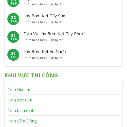
h
n
Th6
ở
Chức năng bình luận bị tắt
B
ẹ
ù
L
ơ
t
C
ấ
m
P
á
Láy Bơm Kẹt Tây Sơn
22
y
K
h
t
Th6
ở
Chức năng bình luận bị tắt
B
ẹ
ù
L
ơ
t
M
á
m
V
ỹ
Dịch Vụ Lấy Bơm Kẹt Tuy Phước
21
y
K
ĩ
Th6
ở
Chức năng bình luận bị tắt
B
ẹ
n
D
ơ
t
h
ị
m
V
T
Lấy Bơm Kẹt An Nhơn
31
c
K
â
h
Th5
ở
Chức năng bình luận bị tắt
h
ẹ
n
ạ
L
V
t
C
n
ấ
ụ
T
a
h
y
L
â
n
KHU VỰC THI CÔNG
B
ấ
y
h
ơ
y
S
m
B
ơ
Tỉnh Gia Lai
K
ơ
n
ẹ
m
t
K
Tỉnh Kontum
A
ẹ
n
t
Tỉnh bình định
N
T
h
u
Tỉnh Lâm Đồng
ơ
y
n
P