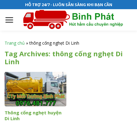
S
HỖ TRỢ 24/7 - LUÔN SẴN SÀNG KHI BẠN CẦN
k
i
p
t
o
Trang chủ
»
thông cống nghẹt Di Linh
c
Tag Archives:
thông cống nghẹt Di
o
Linh
n
t
e
n
t
Thông cống nghẹt huyện
Di Linh