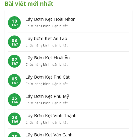
Bài viết mới nhất
Lấy Bơm Kẹt Hoài Nhơn
10
Th7
ở
Chức năng bình luận bị tắt
L
ấ
Lấy bơm Kẹt An Lão
08
y
Th7
ở
Chức năng bình luận bị tắt
B
L
ơ
ấ
m
Lấy Bơm Kẹt Hoài Ân
07
y
K
Th7
ở
Chức năng bình luận bị tắt
b
ẹ
L
ơ
t
ấ
m
H
Lấy Bơm Kẹt Phù Cát
05
y
K
o
Th7
ở
Chức năng bình luận bị tắt
B
ẹ
à
L
ơ
t
i
ấ
m
A
N
Lấy Bơm Kẹt Phù Mỹ
25
y
K
n
h
Th6
ở
Chức năng bình luận bị tắt
B
ẹ
L
ơ
L
ơ
t
ã
n
ấ
m
H
o
Lấy Bơm Kẹt Vĩnh Thạnh
23
y
K
o
Th6
ở
Chức năng bình luận bị tắt
B
ẹ
à
L
ơ
t
i
ấ
m
P
Â
Lấy Bơm Kẹt Vân Canh
23
y
K