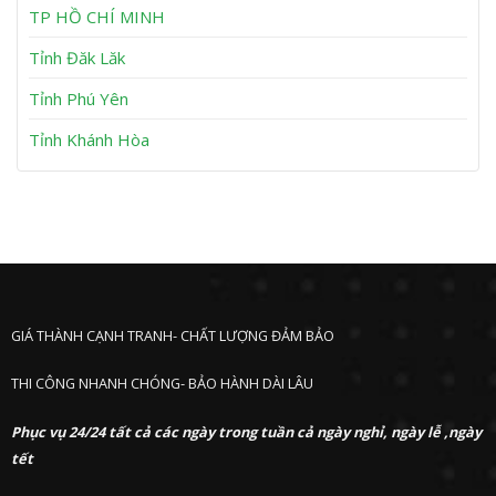
h
TP HỒ CHÍ MINH
ư
ớ
Tỉnh Đăk Lăk
c
Tỉnh Phú Yên
Tỉnh Khánh Hòa
GIÁ THÀNH CẠNH TRANH- CHẤT LƯỢNG ĐẢM BẢO
THI CÔNG NHANH CHÓNG- BẢO HÀNH DÀI LÂU
Phục vụ 24/24 tất cả các ngày trong tuần cả ngày nghỉ, ngày lễ ,ngày
tết