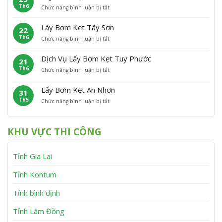
h
n
Th6
ở
Chức năng bình luận bị tắt
B
ẹ
ù
L
ơ
t
C
ấ
m
P
á
Láy Bơm Kẹt Tây Sơn
22
y
K
h
t
Th6
ở
Chức năng bình luận bị tắt
B
ẹ
ù
L
ơ
t
M
á
m
V
ỹ
Dịch Vụ Lấy Bơm Kẹt Tuy Phước
21
y
K
ĩ
Th6
ở
Chức năng bình luận bị tắt
B
ẹ
n
D
ơ
t
h
ị
m
V
T
Lấy Bơm Kẹt An Nhơn
31
c
K
â
h
Th5
ở
Chức năng bình luận bị tắt
h
ẹ
n
ạ
L
V
t
C
n
ấ
ụ
T
a
h
y
L
â
n
KHU VỰC THI CÔNG
B
ấ
y
h
ơ
y
S
m
B
ơ
Tỉnh Gia Lai
K
ơ
n
ẹ
m
t
K
Tỉnh Kontum
A
ẹ
n
t
Tỉnh bình định
N
T
h
u
Tỉnh Lâm Đồng
ơ
y
n
P