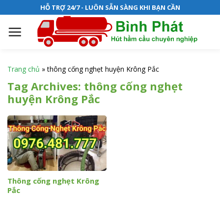
S
HỖ TRỢ 24/7 - LUÔN SẴN SÀNG KHI BẠN CẦN
k
i
p
t
o
Trang chủ
»
thông cống nghẹt huyện Krông Pắc
c
Tag Archives:
thông cống nghẹt
o
huyện Krông Pắc
n
t
e
n
t
Thông cống nghẹt Krông
Pắc