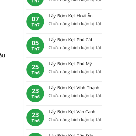
Th7
B
L
ơ
ấ
Lấy Bơm Kẹt Hoài Ân
m
07
y
ở
Chức năng bình luận bị tắt
K
Th7
n
b
L
ẹ
ơ
ấ
t
Lấy Bơm Kẹt Phù Cát
m
05
y
H
i
ở
Chức năng bình luận bị tắt
K
Th7
B
o
L
ầu
ẹ
ơ
à
ấ
t
Lấy Bơm Kẹt Phù Mỹ
m
25
i
y
A
ở
Chức năng bình luận bị tắt
K
Th6
N
B
n
L
ẹ
h
ơ
L
ấ
t
ơ
Lấy Bơm Kẹt Vĩnh Thạnh
m
23
ã
y
H
n
ở
Chức năng bình luận bị tắt
K
Th6
o
B
o
L
ẹ
ơ
à
ấ
t
Lấy Bơm Kẹt Vân Canh
m
23
i
y
P
ở
Chức năng bình luận bị tắt
K
Th6
Â
B
h
L
ẹ
n
ơ
ù
ấ
t
Láy Bơm Kẹt Tây Sơn