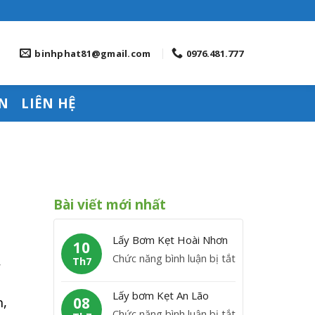
binhphat81@gmail.com
0976.481.777
N
LIÊN HỆ
Bài viết mới nhất
Lấy Bơm Kẹt Hoài Nhơn
10
ở
Chức năng bình luận bị tắt
,
Th7
L
ấ
Lấy bơm Kẹt An Lão
h,
08
y
ở
Chức năng bình luận bị tắt