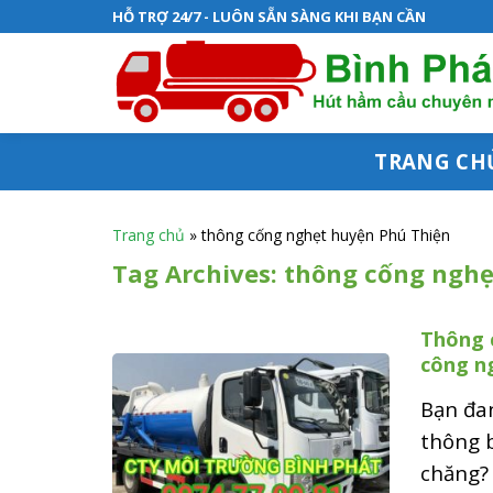
S
HỖ TRỢ 24/7 - LUÔN SẴN SÀNG KHI BẠN CẦN
k
i
p
t
TRANG CH
o
c
Trang chủ
»
thông cống nghẹt huyện Phú Thiện
o
Tag Archives:
thông cống nghẹ
n
Thông c
t
công n
e
Bạn đa
n
thông b
t
chăng? 