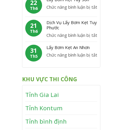
m
22
C
y
P
ở
Chức năng bình luận bị tắt
K
Th6
á
B
h
L
ẹ
t
ơ
ù
á
t
Dịch Vụ Lấy Bơm Kẹt Tuy
m
21
M
y
Phước
V
K
Th6
ỹ
B
ĩ
ở
Chức năng bình luận bị tắt
ẹ
ơ
n
D
t
m
Lấy Bơm Kẹt An Nhơn
h
ị
31
V
K
T
ở
Chức năng bình luận bị tắt
c
Th5
â
ẹ
h
L
h
n
t
ạ
ấ
V
C
T
n
y
ụ
a
KHU VỰC THI CÔNG
â
h
B
L
n
y
ơ
ấ
h
S
Tỉnh Gia Lai
m
y
ơ
K
B
n
Tỉnh Kontum
ẹ
ơ
t
m
Tỉnh bình định
A
K
n
ẹ