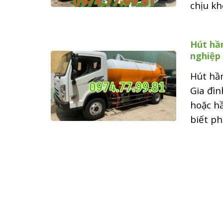
chịu kh
Hút hầm
nghiệp
Hút hầm
Gia đìn
hoặc h
biết phả