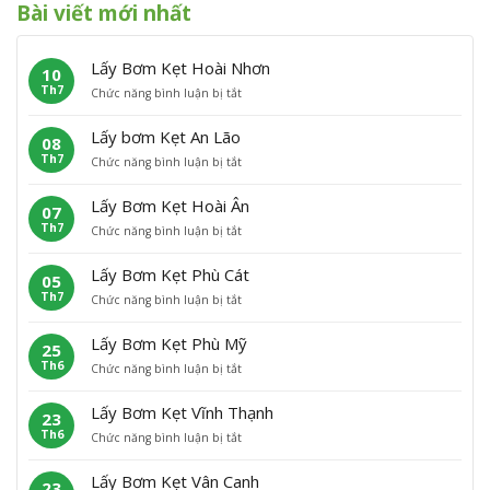
Bài viết mới nhất
Lấy Bơm Kẹt Hoài Nhơn
10
Th7
ở
Chức năng bình luận bị tắt
L
ấ
Lấy bơm Kẹt An Lão
08
y
Th7
ở
Chức năng bình luận bị tắt
B
L
ơ
ấ
m
Lấy Bơm Kẹt Hoài Ân
07
y
K
Th7
ở
Chức năng bình luận bị tắt
b
ẹ
L
ơ
t
ấ
m
H
Lấy Bơm Kẹt Phù Cát
05
y
K
o
Th7
ở
Chức năng bình luận bị tắt
B
ẹ
à
L
ơ
t
i
ấ
m
A
N
Lấy Bơm Kẹt Phù Mỹ
25
y
K
n
h
Th6
ở
Chức năng bình luận bị tắt
B
ẹ
L
ơ
L
ơ
t
ã
n
ấ
m
H
o
Lấy Bơm Kẹt Vĩnh Thạnh
23
y
K
o
Th6
ở
Chức năng bình luận bị tắt
B
ẹ
à
L
ơ
t
i
ấ
m
P
Â
Lấy Bơm Kẹt Vân Canh
23
y
K