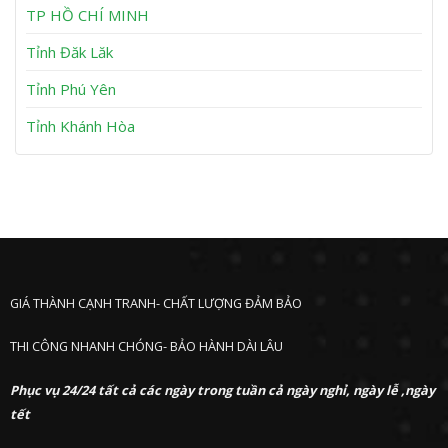
h
TP HỒ CHÍ MINH
ư
ớ
Tỉnh Đăk Lăk
c
Tỉnh Phú Yên
Tỉnh Khánh Hòa
GIÁ THÀNH CẠNH TRANH- CHẤT LƯỢNG ĐẢM BẢO
THI CÔNG NHANH CHÓNG- BẢO HÀNH DÀI LÂU
Phục vụ 24/24 tất cả các ngày trong tuần cả ngày nghỉ, ngày lễ ,ngày
tết