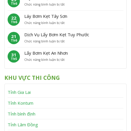
h
n
Th6
ở
Chức năng bình luận bị tắt
B
ẹ
ù
L
ơ
t
C
ấ
m
P
á
Láy Bơm Kẹt Tây Sơn
22
y
K
h
t
Th6
ở
Chức năng bình luận bị tắt
B
ẹ
ù
L
ơ
t
M
á
m
V
ỹ
Dịch Vụ Lấy Bơm Kẹt Tuy Phước
21
y
K
ĩ
Th6
ở
Chức năng bình luận bị tắt
B
ẹ
n
D
ơ
t
h
ị
m
V
T
Lấy Bơm Kẹt An Nhơn
31
c
K
â
h
Th5
ở
Chức năng bình luận bị tắt
h
ẹ
n
ạ
L
V
t
C
n
ấ
ụ
T
a
h
y
L
â
n
KHU VỰC THI CÔNG
B
ấ
y
h
ơ
y
S
m
B
ơ
Tỉnh Gia Lai
K
ơ
n
ẹ
m
t
K
Tỉnh Kontum
A
ẹ
n
t
Tỉnh bình định
N
T
h
u
Tỉnh Lâm Đồng
ơ
y
n
P