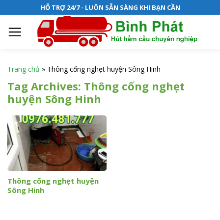
S
HỖ TRỢ 24/7 - LUÔN SẴN SÀNG KHI BẠN CẦN
k
i
p
t
o
Trang chủ
»
Thông cống nghẹt huyện Sông Hinh
c
Tag Archives:
Thông cống nghẹt
o
huyện Sông Hinh
n
t
e
n
t
Thông cống nghẹt huyện
Sông Hinh