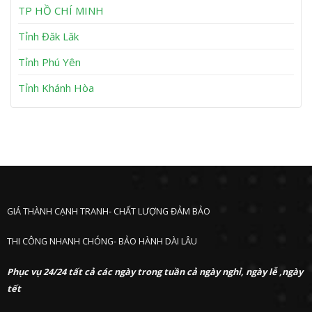
h
TP HỒ CHÍ MINH
ư
ớ
Tỉnh Đăk Lăk
c
Tỉnh Phú Yên
Tỉnh Khánh Hòa
GIÁ THÀNH CẠNH TRANH- CHẤT LƯỢNG ĐẢM BẢO
THI CÔNG NHANH CHÓNG- BẢO HÀNH DÀI LÂU
Phục vụ 24/24 tất cả các ngày trong tuần cả ngày nghỉ, ngày lễ ,ngày
tết