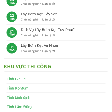
h
n
Th6
ở
Chức năng bình luận bị tắt
B
ẹ
ù
L
ơ
t
C
ấ
m
P
á
Láy Bơm Kẹt Tây Sơn
22
y
K
h
t
Th6
ở
Chức năng bình luận bị tắt
B
ẹ
ù
L
ơ
t
M
á
m
V
ỹ
Dịch Vụ Lấy Bơm Kẹt Tuy Phước
21
y
K
ĩ
Th6
ở
Chức năng bình luận bị tắt
B
ẹ
n
D
ơ
t
h
ị
m
V
T
Lấy Bơm Kẹt An Nhơn
31
c
K
â
h
Th5
ở
Chức năng bình luận bị tắt
h
ẹ
n
ạ
L
V
t
C
n
ấ
ụ
T
a
h
y
L
â
n
KHU VỰC THI CÔNG
B
ấ
y
h
ơ
y
S
m
B
ơ
Tỉnh Gia Lai
K
ơ
n
ẹ
m
t
K
Tỉnh Kontum
A
ẹ
n
t
Tỉnh bình định
N
T
h
u
Tỉnh Lâm Đồng
ơ
y
n
P