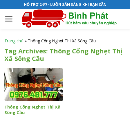
S
HỖ TRỢ 24/7 - LUÔN SẴN SÀNG KHI BẠN CẦN
k
i
p
t
o
Trang chủ
»
Thông Cống Nghẹt Thị Xã Sông Cầu
c
Tag Archives:
Thông Cống Nghẹt Thị
o
Xã Sông Cầu
n
t
e
n
t
Thông Cống Nghẹt Thị Xã
Sông Cầu