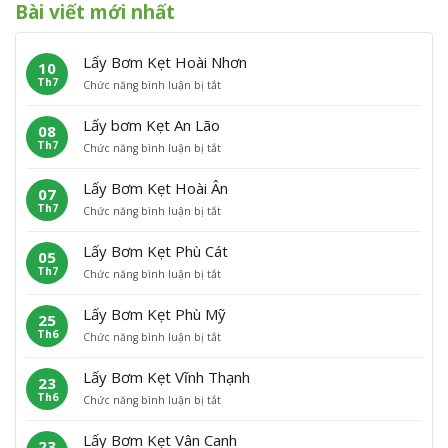
Bài viết mới nhất
Lấy Bơm Kẹt Hoài Nhơn
10
Th7
ở
Chức năng bình luận bị tắt
L
ấ
Lấy bơm Kẹt An Lão
08
y
Th7
ở
Chức năng bình luận bị tắt
B
L
ơ
ấ
m
Lấy Bơm Kẹt Hoài Ân
07
y
K
Th7
ở
Chức năng bình luận bị tắt
b
ẹ
L
ơ
t
ấ
m
H
Lấy Bơm Kẹt Phù Cát
05
y
K
o
Th7
ở
Chức năng bình luận bị tắt
B
ẹ
à
L
ơ
t
i
ấ
m
A
N
Lấy Bơm Kẹt Phù Mỹ
25
y
K
n
h
Th6
ở
Chức năng bình luận bị tắt
B
ẹ
L
ơ
L
ơ
t
ã
n
ấ
m
H
o
Lấy Bơm Kẹt Vĩnh Thạnh
23
y
K
o
Th6
ở
Chức năng bình luận bị tắt
B
ẹ
à
L
ơ
t
i
ấ
m
P
Â
Lấy Bơm Kẹt Vân Canh
23
y
K