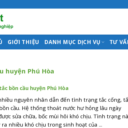
Ủ
GIỚI THIỆU
DANH MỤC DỊCH VỤ
TƯ VẤ
ầu huyện Phú Hòa
tắc bồn cầu huyện Phú Hòa
nhiều nguyên nhân dẫn đến tình trạng tắc cống, t
bồn cầu. Hệ thống thoát nước hư hỏng lâu ngày
ược sửa chữa, bốc mùi hôi khó chịu. Tình trạng n
 ra nhiều khó chịu trong sinh hoạt của ...