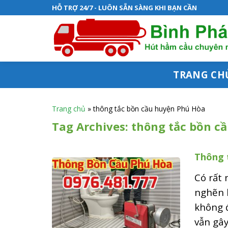
S
HỖ TRỢ 24/7 - LUÔN SẴN SÀNG KHI BẠN CẦN
k
i
p
t
TRANG CH
o
c
Trang chủ
»
thông tắc bồn cầu huyện Phú Hòa
o
Tag Archives:
thông tắc bồn c
n
Thông 
t
e
Có rất 
n
nghẽn 
không đ
t
vẫn gây