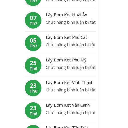
Th7
B
L
ơ
ấ
Lấy Bơm Kẹt Hoài Ân
m
07
y
ở
Chức năng bình luận bị tắt
K
Th7
b
L
ẹ
ơ
ấ
t
Lấy Bơm Kẹt Phù Cát
m
05
y
H
ở
Chức năng bình luận bị tắt
K
Th7
B
o
L
ẹ
ơ
à
ấ
t
Lấy Bơm Kẹt Phù Mỹ
m
25
i
y
A
ở
Chức năng bình luận bị tắt
K
Th6
N
B
n
L
ẹ
h
ơ
L
ấ
t
ơ
Lấy Bơm Kẹt Vĩnh Thạnh
m
23
ã
y
H
n
ở
Chức năng bình luận bị tắt
K
Th6
o
B
o
L
ẹ
ơ
à
ấ
t
Lấy Bơm Kẹt Vân Canh
m
23
i
y
P
ở
Chức năng bình luận bị tắt
K
Th6
Â
B
h
L
ẹ
n
ơ
ù
ấ
t
Láy Bơm Kẹt Tây Sơn