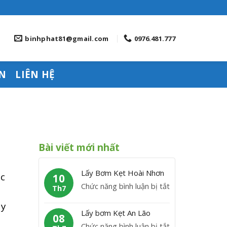
binhphat81@gmail.com
0976.481.777
N
LIÊN HỆ
Bài viết mới nhất
Lấy Bơm Kẹt Hoài Nhơn
ắc
10
ở
Chức năng bình luận bị tắt
Th7
L
ày
ấ
Lấy bơm Kẹt An Lão
08
y
ở
Chức năng bình luận bị tắt