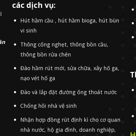
các dịch vụ:
I
Hút hầm cầu , hút hầm bioga, hút bùn
vi sinh
ần
Thông cống nghẹt, thông bồn cầu,
thông bồn rửa chén
Đào hầm rút mới, sửa chữa, xây hố ga,
T
nạo vét hố ga
Đào và lắp đặt đường ống thoát nước
Chống hôi nhà vệ sinh
Nhận hợp đồng rút định kì cho cơ quan
nhà nước, hộ gia đình, doanh nghiệp,
H