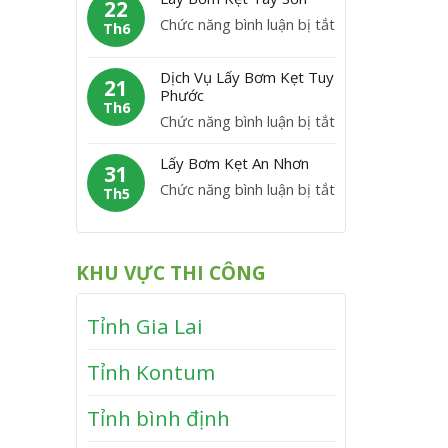
m
22
C
y
P
ở
Chức năng bình luận bị tắt
K
Th6
á
B
h
L
ẹ
t
ơ
ù
á
t
Dịch Vụ Lấy Bơm Kẹt Tuy
m
21
M
y
Phước
V
K
Th6
ỹ
B
ĩ
ở
Chức năng bình luận bị tắt
ẹ
ơ
n
D
t
m
Lấy Bơm Kẹt An Nhơn
h
ị
31
V
K
T
ở
Chức năng bình luận bị tắt
c
Th5
â
ẹ
h
L
h
n
t
ạ
ấ
V
C
T
n
y
ụ
a
KHU VỰC THI CÔNG
â
h
B
L
n
y
ơ
ấ
h
S
Tỉnh Gia Lai
m
y
ơ
K
B
n
Tỉnh Kontum
ẹ
ơ
t
m
Tỉnh bình định
A
K
n
ẹ