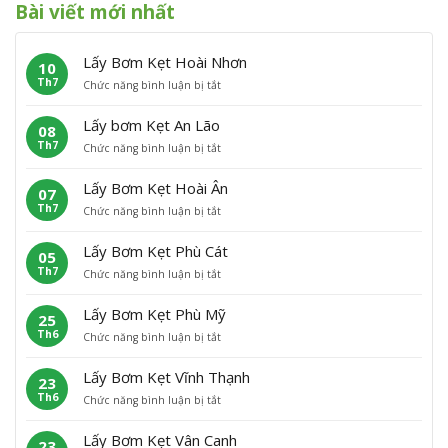
Bài viết mới nhất
Lấy Bơm Kẹt Hoài Nhơn
10
Th7
ở
Chức năng bình luận bị tắt
L
ấ
Lấy bơm Kẹt An Lão
08
y
Th7
ở
Chức năng bình luận bị tắt
B
L
ơ
ấ
m
Lấy Bơm Kẹt Hoài Ân
07
y
K
Th7
ở
Chức năng bình luận bị tắt
b
ẹ
L
ơ
t
ấ
m
H
Lấy Bơm Kẹt Phù Cát
05
y
K
o
Th7
ở
Chức năng bình luận bị tắt
B
ẹ
à
L
ơ
t
i
ấ
m
A
N
Lấy Bơm Kẹt Phù Mỹ
25
y
K
n
h
Th6
ở
Chức năng bình luận bị tắt
B
ẹ
L
ơ
L
ơ
t
ã
n
ấ
m
H
o
Lấy Bơm Kẹt Vĩnh Thạnh
23
y
K
o
Th6
ở
Chức năng bình luận bị tắt
B
ẹ
à
L
ơ
t
i
ấ
m
P
Â
Lấy Bơm Kẹt Vân Canh
23
y
K