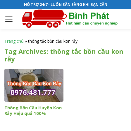
S
HỖ TRỢ 24/7 - LUÔN SẴN SÀNG KHI BẠN CẦN
k
i
p
t
o
Trang chủ
»
thông tắc bồn cầu kon rẫy
c
Tag Archives:
thông tắc bồn cầu kon
o
rẫy
n
t
e
n
t
Thông Bồn Cầu Huyện Kon
Rẫy Hiệu quả 100%