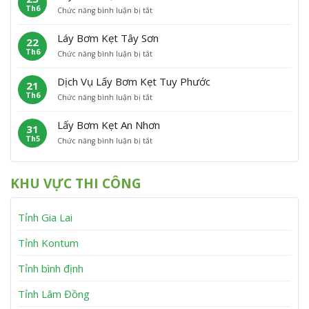
h
n
Th6
ở
Chức năng bình luận bị tắt
B
ẹ
ù
L
ơ
t
C
ấ
m
P
á
Láy Bơm Kẹt Tây Sơn
22
y
K
h
t
Th6
ở
Chức năng bình luận bị tắt
B
ẹ
ù
L
ơ
t
M
á
m
V
ỹ
Dịch Vụ Lấy Bơm Kẹt Tuy Phước
21
y
K
ĩ
Th6
ở
Chức năng bình luận bị tắt
B
ẹ
n
D
ơ
t
h
ị
m
V
T
Lấy Bơm Kẹt An Nhơn
31
c
K
â
h
Th5
ở
Chức năng bình luận bị tắt
h
ẹ
n
ạ
L
V
t
C
n
ấ
ụ
T
a
h
y
L
â
n
KHU VỰC THI CÔNG
B
ấ
y
h
ơ
y
S
m
B
ơ
Tỉnh Gia Lai
K
ơ
n
ẹ
m
t
K
Tỉnh Kontum
A
ẹ
n
t
Tỉnh bình định
N
T
h
u
Tỉnh Lâm Đồng
ơ
y
n
P