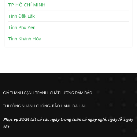
h
TP HỒ CHÍ MINH
ư
ớ
Tỉnh Đăk Lăk
c
Tỉnh Phú Yên
Tỉnh Khánh Hòa
GIÁ THÀNH CẠNH TRANH- CHẤT LƯỢNG ĐẢM BẢO
THI CÔNG NHANH CHÓNG- BẢO HÀNH DÀI LÂU
Phục vụ 24/24 tất cả các ngày trong tuần cả ngày nghỉ, ngày lễ ,ngày
tết