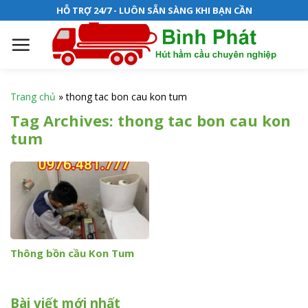
S
HỖ TRỢ 24/7 - LUÔN SẴN SÀNG KHI BẠN CẦN
k
i
p
t
o
Trang chủ
»
thong tac bon cau kon tum
c
Tag Archives:
thong tac bon cau kon
o
tum
n
t
e
n
t
Thông bồn cầu Kon Tum
Bài viết mới nhất