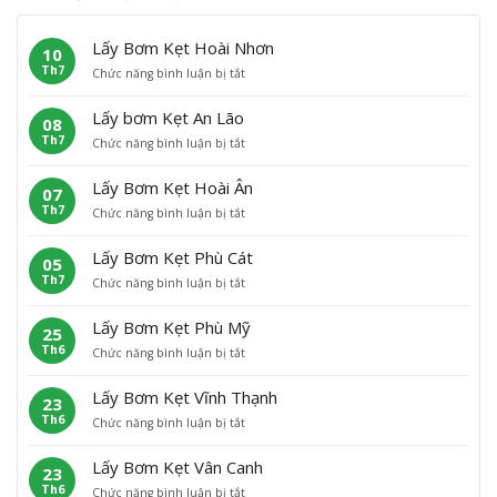
Lấy Bơm Kẹt Hoài Nhơn
10
Th7
ở
Chức năng bình luận bị tắt
L
ấ
Lấy bơm Kẹt An Lão
08
y
Th7
ở
Chức năng bình luận bị tắt
B
L
ơ
ấ
m
Lấy Bơm Kẹt Hoài Ân
07
y
K
Th7
ở
Chức năng bình luận bị tắt
b
ẹ
L
ơ
t
ấ
m
H
Lấy Bơm Kẹt Phù Cát
05
y
K
o
Th7
ở
Chức năng bình luận bị tắt
B
ẹ
à
L
ơ
t
i
ấ
m
A
N
Lấy Bơm Kẹt Phù Mỹ
25
y
K
n
h
Th6
ở
Chức năng bình luận bị tắt
B
ẹ
L
ơ
L
ơ
t
ã
n
ấ
m
H
o
Lấy Bơm Kẹt Vĩnh Thạnh
23
y
K
o
Th6
ở
Chức năng bình luận bị tắt
B
ẹ
à
L
ơ
t
i
ấ
m
P
Â
Lấy Bơm Kẹt Vân Canh
23
y
K
h
n
Th6
ở
Chức năng bình luận bị tắt
B
ẹ
ù