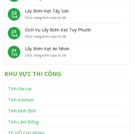
L
ơ
t
C
ấ
m
P
á
Láy Bơm Kẹt Tây Sơn
22
y
K
h
t
Th6
ở
Chức năng bình luận bị tắt
B
ẹ
ù
L
ơ
t
M
á
m
V
ỹ
Dịch Vụ Lấy Bơm Kẹt Tuy Phước
21
y
K
ĩ
Th6
ở
Chức năng bình luận bị tắt
B
ẹ
n
D
ơ
t
h
ị
m
V
T
Lấy Bơm Kẹt An Nhơn
31
c
K
â
h
Th5
ở
Chức năng bình luận bị tắt
h
ẹ
n
ạ
L
V
t
C
n
ấ
ụ
T
a
h
y
L
â
n
KHU VỰC THI CÔNG
B
ấ
y
h
ơ
y
S
m
B
ơ
Tỉnh Gia Lai
K
ơ
n
ẹ
m
t
K
Tỉnh Kontum
A
ẹ
n
t
Tỉnh bình định
N
T
h
u
Tỉnh Lâm Đồng
ơ
y
n
P
h
TP HỒ CHÍ MINH