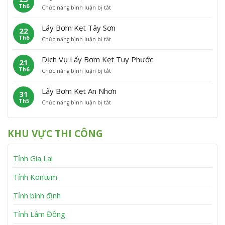
h
n
Th6
ở
Chức năng bình luận bị tắt
B
ẹ
ù
L
ơ
t
C
ấ
m
P
á
Láy Bơm Kẹt Tây Sơn
22
y
K
h
t
Th6
ở
Chức năng bình luận bị tắt
B
ẹ
ù
L
ơ
t
M
á
m
V
ỹ
Dịch Vụ Lấy Bơm Kẹt Tuy Phước
21
y
K
ĩ
Th6
ở
Chức năng bình luận bị tắt
B
ẹ
n
D
ơ
t
h
ị
m
V
T
Lấy Bơm Kẹt An Nhơn
31
c
K
â
h
Th5
ở
Chức năng bình luận bị tắt
h
ẹ
n
ạ
L
V
t
C
n
ấ
ụ
T
a
h
y
L
â
n
KHU VỰC THI CÔNG
B
ấ
y
h
ơ
y
S
m
B
ơ
Tỉnh Gia Lai
K
ơ
n
ẹ
m
t
K
Tỉnh Kontum
A
ẹ
n
t
Tỉnh bình định
N
T
h
u
Tỉnh Lâm Đồng
ơ
y
n
P