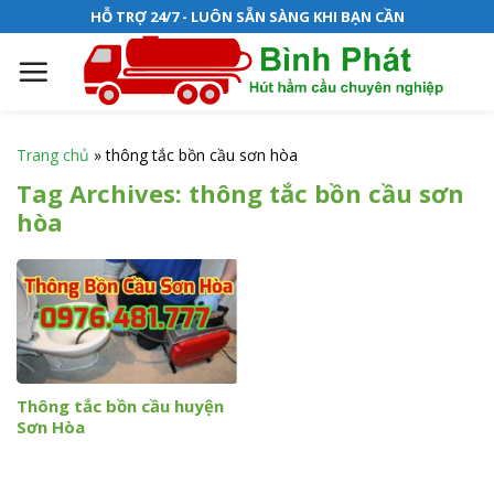
S
HỖ TRỢ 24/7 - LUÔN SẴN SÀNG KHI BẠN CẦN
k
i
p
t
o
Trang chủ
»
thông tắc bồn cầu sơn hòa
c
Tag Archives:
thông tắc bồn cầu sơn
o
hòa
n
t
e
n
t
Thông tắc bồn cầu huyện
Sơn Hòa