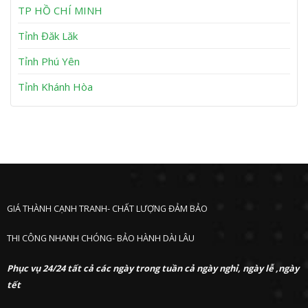
h
TP HỒ CHÍ MINH
ư
ớ
Tỉnh Đăk Lăk
c
Tỉnh Phú Yên
Tỉnh Khánh Hòa
GIÁ THÀNH CẠNH TRANH- CHẤT LƯỢNG ĐẢM BẢO
THI CÔNG NHANH CHÓNG- BẢO HÀNH DÀI LÂU
Phục vụ 24/24 tất cả các ngày trong tuần cả ngày nghỉ, ngày lễ ,ngày
tết