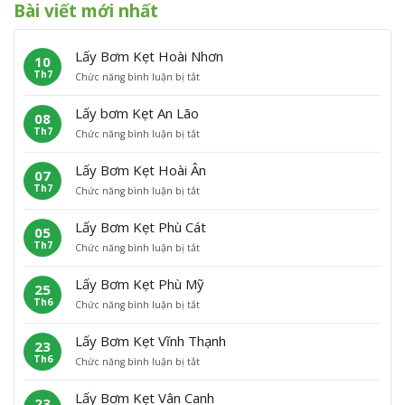
Bài viết mới nhất
Lấy Bơm Kẹt Hoài Nhơn
10
Th7
ở
Chức năng bình luận bị tắt
L
ấ
Lấy bơm Kẹt An Lão
08
y
Th7
ở
Chức năng bình luận bị tắt
B
L
ơ
ấ
m
Lấy Bơm Kẹt Hoài Ân
07
y
K
Th7
ở
Chức năng bình luận bị tắt
b
ẹ
L
ơ
t
ấ
m
H
Lấy Bơm Kẹt Phù Cát
05
y
K
o
Th7
ở
Chức năng bình luận bị tắt
B
ẹ
à
L
ơ
t
i
ấ
m
A
N
Lấy Bơm Kẹt Phù Mỹ
25
y
K
n
h
Th6
ở
Chức năng bình luận bị tắt
B
ẹ
L
ơ
L
ơ
t
ã
n
ấ
m
H
o
Lấy Bơm Kẹt Vĩnh Thạnh
23
y
K
o
Th6
ở
Chức năng bình luận bị tắt
B
ẹ
à
L
ơ
t
i
ấ
m
P
Â
Lấy Bơm Kẹt Vân Canh
23
y
K