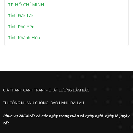
h
TP HỒ CHÍ MINH
ư
ớ
Tỉnh Đăk Lăk
c
Tỉnh Phú Yên
Tỉnh Khánh Hòa
GIÁ THÀNH CẠNH TRANH- CHẤT LƯỢNG ĐẢM BẢO
THI CÔNG NHANH CHÓNG- BẢO HÀNH DÀI LÂU
Phục vụ 24/24 tất cả các ngày trong tuần cả ngày nghỉ, ngày lễ ,ngày
tết