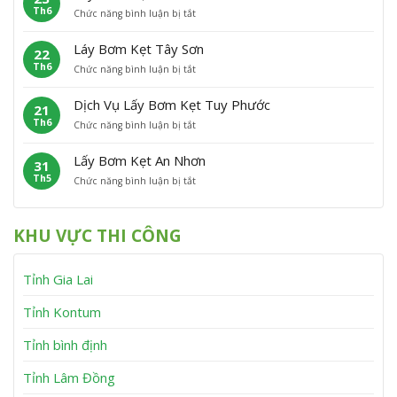
h
n
Th6
ở
Chức năng bình luận bị tắt
B
ẹ
ù
L
ơ
t
C
ấ
m
P
á
Láy Bơm Kẹt Tây Sơn
22
y
K
h
t
Th6
ở
Chức năng bình luận bị tắt
B
ẹ
ù
L
ơ
t
M
á
m
V
ỹ
Dịch Vụ Lấy Bơm Kẹt Tuy Phước
21
y
K
ĩ
Th6
ở
Chức năng bình luận bị tắt
B
ẹ
n
D
ơ
t
h
ị
m
V
T
Lấy Bơm Kẹt An Nhơn
31
c
K
â
h
Th5
ở
Chức năng bình luận bị tắt
h
ẹ
n
ạ
L
V
t
C
n
ấ
ụ
T
a
h
y
L
â
n
KHU VỰC THI CÔNG
B
ấ
y
h
ơ
y
S
m
B
ơ
Tỉnh Gia Lai
K
ơ
n
ẹ
m
t
K
Tỉnh Kontum
A
ẹ
n
t
Tỉnh bình định
N
T
h
u
Tỉnh Lâm Đồng
ơ
y
n
P