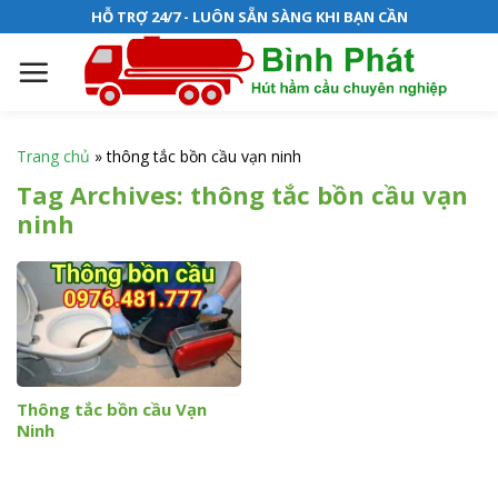
S
HỖ TRỢ 24/7 - LUÔN SẴN SÀNG KHI BẠN CẦN
k
i
p
t
o
Trang chủ
»
thông tắc bồn cầu vạn ninh
c
Tag Archives:
thông tắc bồn cầu vạn
o
ninh
n
t
e
n
t
Thông tắc bồn cầu Vạn
Ninh