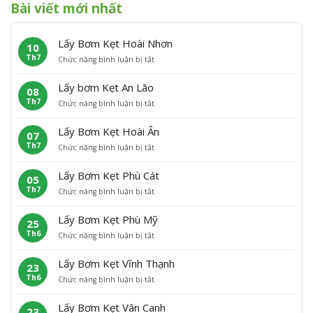
Bài viết mới nhất
Lấy Bơm Kẹt Hoài Nhơn
10
Th7
ở
Chức năng bình luận bị tắt
L
ấ
Lấy bơm Kẹt An Lão
08
y
Th7
ở
Chức năng bình luận bị tắt
B
L
ơ
ấ
m
Lấy Bơm Kẹt Hoài Ân
07
y
K
Th7
ở
Chức năng bình luận bị tắt
b
ẹ
L
ơ
t
ấ
m
H
Lấy Bơm Kẹt Phù Cát
05
y
K
o
Th7
ở
Chức năng bình luận bị tắt
B
ẹ
à
L
ơ
t
i
ấ
m
A
N
Lấy Bơm Kẹt Phù Mỹ
25
y
K
n
h
Th6
ở
Chức năng bình luận bị tắt
B
ẹ
L
ơ
L
ơ
t
ã
n
ấ
m
H
o
Lấy Bơm Kẹt Vĩnh Thạnh
23
y
K
o
Th6
ở
Chức năng bình luận bị tắt
B
ẹ
à
L
ơ
t
i
ấ
m
P
Â
Lấy Bơm Kẹt Vân Canh
23
y
K