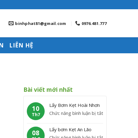
binhphat81@gmail.com
0976.481.777
N
LIÊN HỆ
Bài viết mới nhất
Lấy Bơm Kẹt Hoài Nhơn
10
ở
Chức năng bình luận bị tắt
Th7
L
ấ
Lấy bơm Kẹt An Lão
08
y
ở
Chức năng bình luận bị tắt