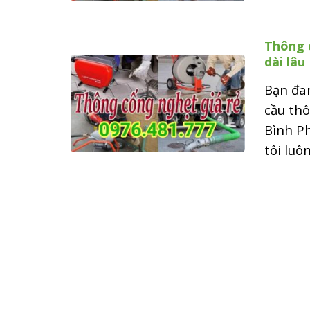
Thông c
dài lâu
Bạn đan
cầu thô
Bình Ph
tôi luô