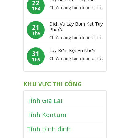
m
22
C
y
P
ở
Chức năng bình luận bị tắt
K
Th6
á
B
h
L
ẹ
t
ơ
ù
á
t
Dịch Vụ Lấy Bơm Kẹt Tuy
m
21
M
y
Phước
V
K
Th6
ỹ
B
ĩ
ở
Chức năng bình luận bị tắt
ẹ
ơ
n
D
t
m
Lấy Bơm Kẹt An Nhơn
h
ị
31
V
K
T
ở
Chức năng bình luận bị tắt
c
Th5
â
ẹ
h
L
h
n
t
ạ
ấ
V
C
T
n
y
ụ
a
KHU VỰC THI CÔNG
â
h
B
L
n
y
ơ
ấ
h
S
Tỉnh Gia Lai
m
y
ơ
K
B
n
Tỉnh Kontum
ẹ
ơ
t
m
Tỉnh bình định
A
K
n
ẹ