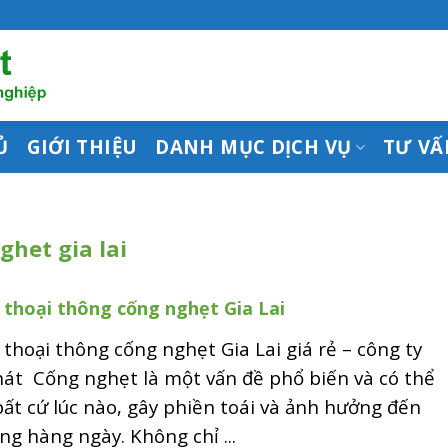
Ủ
GIỚI THIỆU
DANH MỤC DỊCH VỤ
TƯ VẤ
ghet gia lai
 thoại thông cống nghẹt Gia Lai
 thoại thông cống nghẹt Gia Lai giá rẻ – công ty
hát Cống nghẹt là một vấn đề phổ biến và có thể
bất cứ lúc nào, gây phiền toái và ảnh hưởng đến
ng hàng ngày. Không chỉ ...