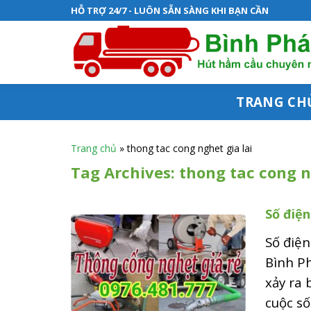
S
HỖ TRỢ 24/7 - LUÔN SẴN SÀNG KHI BẠN CẦN
k
i
p
t
TRANG CH
o
c
Trang chủ
»
thong tac cong nghet gia lai
o
Tag Archives:
thong tac cong n
n
Số điện
t
e
Số điện
n
Bình P
xảy ra 
t
cuộc số