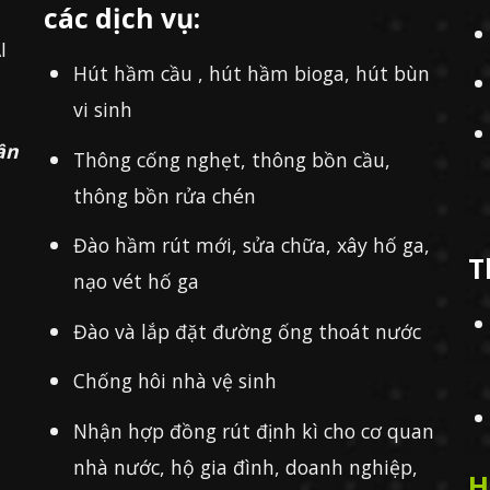
các dịch vụ:
I
Hút hầm cầu , hút hầm bioga, hút bùn
vi sinh
ần
Thông cống nghẹt, thông bồn cầu,
thông bồn rửa chén
Đào hầm rút mới, sửa chữa, xây hố ga,
T
nạo vét hố ga
Đào và lắp đặt đường ống thoát nước
Chống hôi nhà vệ sinh
Nhận hợp đồng rút định kì cho cơ quan
nhà nước, hộ gia đình, doanh nghiệp,
H