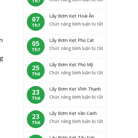
Th7
B
L
ơ
ấ
Lấy Bơm Kẹt Hoài Ân
m
07
h
y
ở
Chức năng bình luận bị tắt
K
Th7
b
L
ẹ
ơ
ấ
t
n
Lấy Bơm Kẹt Phù Cát
m
05
y
H
ở
Chức năng bình luận bị tắt
K
Th7
B
o
L
ẹ
ng
ơ
à
ấ
t
Lấy Bơm Kẹt Phù Mỹ
m
25
i
y
A
ở
Chức năng bình luận bị tắt
K
Th6
N
B
n
L
ẹ
h
ơ
L
ấ
t
ơ
Lấy Bơm Kẹt Vĩnh Thạnh
m
23
ã
y
H
n
ở
Chức năng bình luận bị tắt
K
Th6
o
B
o
L
ẹ
ơ
à
ấ
t
Lấy Bơm Kẹt Vân Canh
m
23
i
y
P
ở
Chức năng bình luận bị tắt
K
Th6
Â
B
h
L
ẹ
n
ơ
ù
ấ
t
Láy Bơm Kẹt Tây Sơn