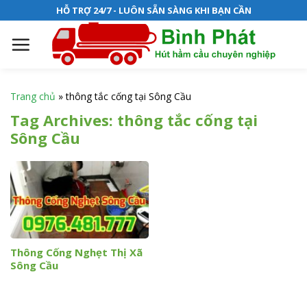
S
HỖ TRỢ 24/7 - LUÔN SẴN SÀNG KHI BẠN CẦN
k
i
p
t
o
Trang chủ
»
thông tắc cống tại Sông Cầu
c
Tag Archives:
thông tắc cống tại
o
Sông Cầu
n
t
e
n
t
Thông Cống Nghẹt Thị Xã
Sông Cầu