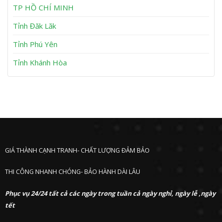
h
TP HỒ CHÍ MINH
ư
ớ
Tỉnh Đăk Lăk
c
Tỉnh Phú Yên
Tỉnh Khánh Hòa
GIÁ THÀNH CẠNH TRANH- CHẤT LƯỢNG ĐẢM BẢO
THI CÔNG NHANH CHÓNG- BẢO HÀNH DÀI LÂU
Phục vụ 24/24 tất cả các ngày trong tuần cả ngày nghỉ, ngày lễ ,ngày
tết