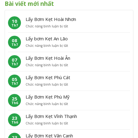
Bài viết mới nhất
Lấy Bơm Kẹt Hoài Nhơn
10
Th7
ở
Chức năng bình luận bị tắt
L
ấ
Lấy bơm Kẹt An Lão
08
y
Th7
ở
Chức năng bình luận bị tắt
B
L
ơ
ấ
m
Lấy Bơm Kẹt Hoài Ân
07
y
K
Th7
ở
Chức năng bình luận bị tắt
b
ẹ
L
ơ
t
ấ
m
H
Lấy Bơm Kẹt Phù Cát
05
y
K
o
Th7
ở
Chức năng bình luận bị tắt
B
ẹ
à
L
ơ
t
i
ấ
m
A
N
Lấy Bơm Kẹt Phù Mỹ
25
y
K
n
h
Th6
ở
Chức năng bình luận bị tắt
B
ẹ
L
ơ
L
ơ
t
ã
n
ấ
m
H
o
Lấy Bơm Kẹt Vĩnh Thạnh
23
y
K
o
Th6
ở
Chức năng bình luận bị tắt
B
ẹ
à
L
ơ
t
i
ấ
m
P
Â
Lấy Bơm Kẹt Vân Canh
23
y
K