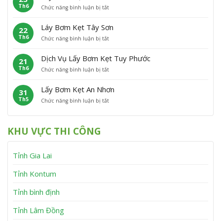
h
n
Th6
ở
Chức năng bình luận bị tắt
B
ẹ
ù
L
ơ
t
C
ấ
m
P
á
Láy Bơm Kẹt Tây Sơn
22
y
K
h
t
Th6
ở
Chức năng bình luận bị tắt
B
ẹ
ù
L
ơ
t
M
á
m
V
ỹ
Dịch Vụ Lấy Bơm Kẹt Tuy Phước
21
y
K
ĩ
Th6
ở
Chức năng bình luận bị tắt
B
ẹ
n
D
ơ
t
h
ị
m
V
T
Lấy Bơm Kẹt An Nhơn
31
c
K
â
h
Th5
ở
Chức năng bình luận bị tắt
h
ẹ
n
ạ
L
V
t
C
n
ấ
ụ
T
a
h
y
L
â
n
KHU VỰC THI CÔNG
B
ấ
y
h
ơ
y
S
m
B
ơ
Tỉnh Gia Lai
K
ơ
n
ẹ
m
t
K
Tỉnh Kontum
A
ẹ
n
t
Tỉnh bình định
N
T
h
u
Tỉnh Lâm Đồng
ơ
y
n
P