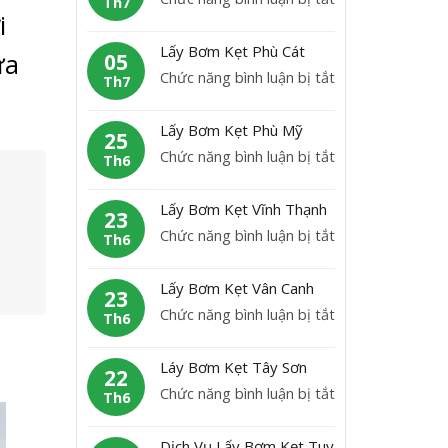
K
Th7
b
i
L
ẹ
ơ
ấ
t
Lấy Bơm Kẹt Phù Cát
m
ưa
05
y
H
ở
Chức năng bình luận bị tắt
K
Th7
B
o
L
ẹ
ơ
à
ấ
t
Lấy Bơm Kẹt Phù Mỹ
m
25
i
y
A
ở
Chức năng bình luận bị tắt
K
Th6
N
B
n
L
ẹ
h
ơ
L
ấ
t
ơ
Lấy Bơm Kẹt Vĩnh Thạnh
m
23
ã
y
H
n
ở
Chức năng bình luận bị tắt
K
Th6
o
B
o
L
ẹ
ơ
à
ấ
t
Lấy Bơm Kẹt Vân Canh
m
23
i
y
P
ở
Chức năng bình luận bị tắt
K
Th6
Â
B
h
L
ẹ
n
ơ
ù
ấ
t
Láy Bơm Kẹt Tây Sơn
m
22
C
y
P
ở
Chức năng bình luận bị tắt
K
Th6
á
B
h
L
ẹ
t
ơ
ù
á
t
Dịch Vụ Lấy Bơm Kẹt Tuy