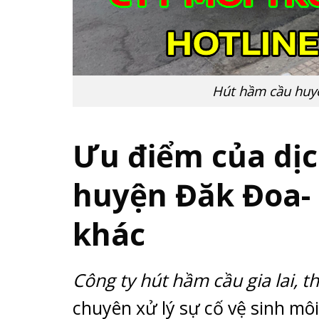
Hút hầm cầu huyệ
Ưu điểm của dịc
huyện Đăk Đoa- 
khác
Công ty hút hầm cầu gia lai, t
chuyên xử lý sự cố vệ sinh mô