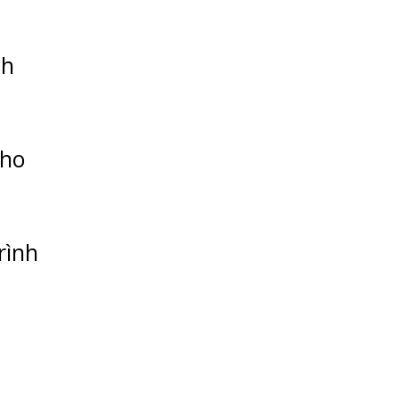
nh
cho
rình