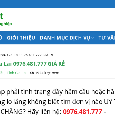
Ủ
GIỚI THIỆU
DANH MỤC DỊCH VỤ
TƯ VẤ
oa- Gia Lai 0976.481.777 GIÁ RẺ
Lai 0976.481.777 GIÁ RẺ
cầu
,
Tỉnh Gia Lai
1924 lượt xem
ặp phải tình trạng đầy hầm cầu hoặc h
g lo lắng không biết tìm đơn vị nào UY 
 CHĂNG? Hãy liên hệ:
0976.481.777
–