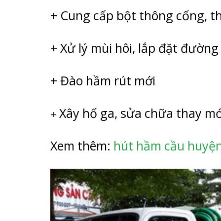
+ Cung cấp bột thông cống, th
+ Xử lý mùi hôi, lắp đặt đườn
+ Đào hầm rút mới
Xây hố ga, sửa chữa thay mới
+
Xem thêm:
hút hầm cầu huyệ