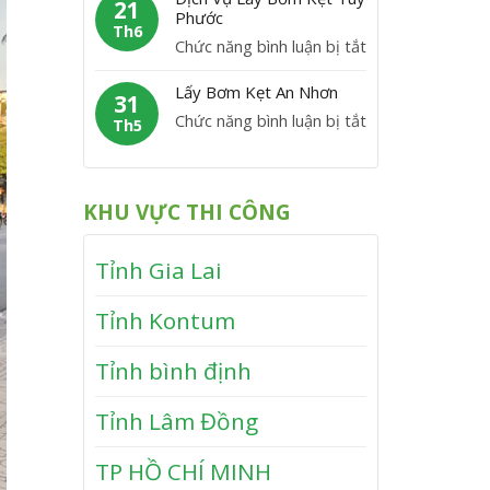
m
21
M
y
Phước
V
K
Th6
ỹ
B
ĩ
ở
Chức năng bình luận bị tắt
ẹ
ơ
n
D
t
m
Lấy Bơm Kẹt An Nhơn
h
ị
31
V
K
T
ở
Chức năng bình luận bị tắt
c
Th5
â
ẹ
h
L
h
n
t
ạ
ấ
V
C
T
n
y
ụ
a
KHU VỰC THI CÔNG
â
h
B
L
n
y
ơ
ấ
h
S
Tỉnh Gia Lai
m
y
ơ
K
B
n
Tỉnh Kontum
ẹ
ơ
t
m
Tỉnh bình định
A
K
n
ẹ
Tỉnh Lâm Đồng
N
t
h
T
TP HỒ CHÍ MINH
ơ
u