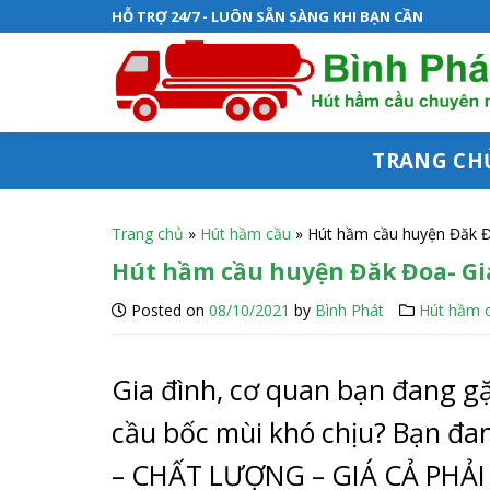
S
HỖ TRỢ 24/7 - LUÔN SẴN SÀNG KHI BẠN CẦN
k
i
p
t
TRANG CH
o
c
Trang chủ
»
Hút hầm cầu
»
Hút hầm cầu huyện Đăk Đ
o
Hút hầm cầu huyện Đăk Đoa- Gia 
n
Posted on
08/10/2021
by
Bình Phát
Hút hầm 
t
e
Gia đình, cơ quan bạn đang g
n
cầu bốc mùi khó chịu? Bạn đan
t
– CHẤT LƯỢNG – GIÁ CẢ PHẢI