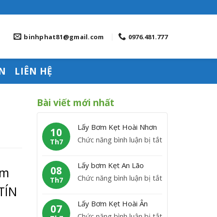
binhphat81@gmail.com
0976.481.777
N
LIÊN HỆ
Bài viết mới nhất
Lấy Bơm Kẹt Hoài Nhơn
10
ở
Chức năng bình luận bị tắt
Th7
L
ấ
Lấy bơm Kẹt An Lão
08
ầm
y
ở
Chức năng bình luận bị tắt
Th7
B
TÍN
L
ơ
ấ
Lấy Bơm Kẹt Hoài Ân
m
07
y
ở
Chức năng bình luận bị tắt