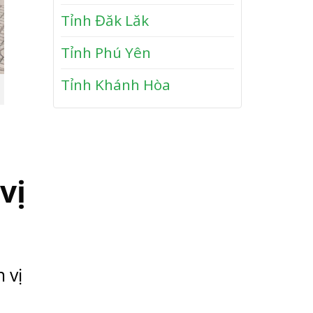
n
y
Tỉnh Đăk Lăk
P
h
Tỉnh Phú Yên
ư
ớ
Tỉnh Khánh Hòa
c
vị
 vị