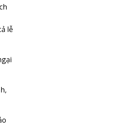
ách
i
ả lễ
ngại
h,
ảo