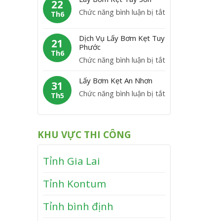
m
22
C
y
P
ở
Chức năng bình luận bị tắt
K
Th6
á
B
h
L
ẹ
t
ơ
ù
á
t
Dịch Vụ Lấy Bơm Kẹt Tuy
m
21
M
y
Phước
V
K
Th6
ỹ
B
ĩ
ở
Chức năng bình luận bị tắt
ẹ
ơ
n
D
t
m
Lấy Bơm Kẹt An Nhơn
h
ị
31
V
K
T
ở
Chức năng bình luận bị tắt
c
Th5
â
ẹ
h
L
h
n
t
ạ
ấ
V
C
T
n
y
ụ
a
KHU VỰC THI CÔNG
â
h
B
L
n
y
ơ
ấ
h
S
Tỉnh Gia Lai
m
y
ơ
K
B
n
Tỉnh Kontum
ẹ
ơ
t
m
Tỉnh bình định
A
K
n
ẹ