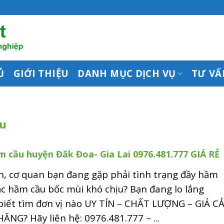
Ủ
GIỚI THIỆU
DANH MỤC DỊCH VỤ
TƯ VẤ
u
 cầu huyện Đăk Đoa- Gia Lai 0976.481.777 GIÁ RẺ
h, cơ quan bạn đang gặp phải tình trạng đầy hầm
c hầm cầu bốc mùi khó chịu? Bạn đang lo lắng
biết tìm đơn vị nào UY TÍN – CHẤT LƯỢNG – GIÁ C
ĂNG? Hãy liên hệ: 0976.481.777 – ...