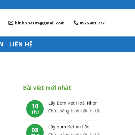
binhphat81@gmail.com
0976.481.777
N
LIÊN HỆ
Bài viết mới nhất
Lấy Bơm Kẹt Hoài Nhơn
10
ở
Chức năng bình luận bị tắt
Th7
L
Ả
ấ
Lấy bơm Kẹt An Lão
08
y
ở
Chức năng bình luận bị tắt