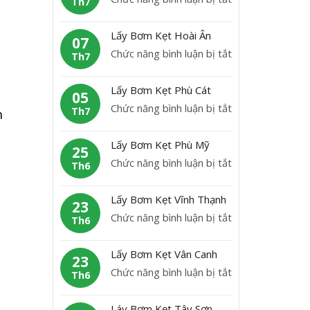
Th7
B
L
ơ
ấ
Lấy Bơm Kẹt Hoài Ân
m
07
y
ở
Chức năng bình luận bị tắt
K
Th7
b
L
ẹ
ơ
ấ
t
Lấy Bơm Kẹt Phù Cát
m
05
y
H
ở
Chức năng bình luận bị tắt
K
Th7
n
B
o
L
ẹ
ơ
à
ấ
t
Lấy Bơm Kẹt Phù Mỹ
m
25
i
y
A
ở
Chức năng bình luận bị tắt
K
Th6
N
B
n
L
ẹ
h
ơ
L
ấ
t
ơ
Lấy Bơm Kẹt Vĩnh Thạnh
m
23
ã
y
H
n
ở
Chức năng bình luận bị tắt
K
Th6
o
B
o
L
ẹ
ơ
à
ấ
t
Lấy Bơm Kẹt Vân Canh
m
23
i
y
P
ở
Chức năng bình luận bị tắt
K
Th6
Â
B
h
L
ẹ
n
ơ
ù
ấ
t
Láy Bơm Kẹt Tây Sơn