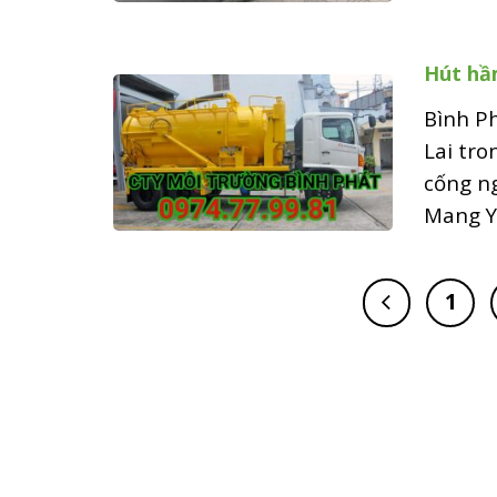
Hút hầm
Bình Ph
Lai tro
cống n
Mang Ya
1