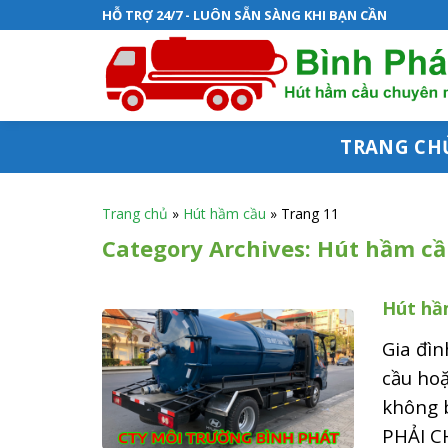
S
HỖ TRỢ 24/7 - LUÔN SẴN SÀNG KHI BẠN CẦN
k
i
p
t
TRANG CH
o
c
Trang chủ
»
Hút hầm cầu
»
Trang 11
o
Category Archives:
Hút hầm cầ
n
Hút hầm
t
e
Gia đìn
n
cầu hoặ
không 
t
PHẢI CH