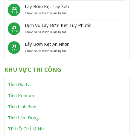
ấ
m
P
á
Láy Bơm Kẹt Tây Sơn
22
y
K
h
t
Th6
ở
Chức năng bình luận bị tắt
B
ẹ
ù
L
ơ
t
M
á
m
V
ỹ
Dịch Vụ Lấy Bơm Kẹt Tuy Phước
21
y
K
ĩ
Th6
ở
Chức năng bình luận bị tắt
B
ẹ
n
D
ơ
t
h
ị
m
V
T
Lấy Bơm Kẹt An Nhơn
31
c
K
â
h
Th5
ở
Chức năng bình luận bị tắt
h
ẹ
n
ạ
L
V
t
C
n
ấ
ụ
T
a
h
y
L
â
n
KHU VỰC THI CÔNG
B
ấ
y
h
ơ
y
S
m
B
ơ
Tỉnh Gia Lai
K
ơ
n
ẹ
m
t
K
Tỉnh Kontum
A
ẹ
n
t
Tỉnh bình định
N
T
h
u
Tỉnh Lâm Đồng
ơ
y
n
P
h
TP HỒ CHÍ MINH
ư