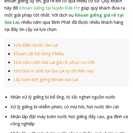
khoan giếng uy tín, giá rẻ khi có quá nhiều cơ sở. Quý khách
hãy để
Khoan Giếng tại huyện Đăk Pơ
giúp quý khách đưa ra
một giải pháp tốt nhất. Với dịch vụ
khoan giếng giá rẻ tại
Gia Lai
, nhiều năm qua Bình Phát đã được nhiều khách hàng
tại đây tin cậy và lựa chọn.
Sửa Điện Nước Gia Lai
Khoan cắt bê tông Pleiku
Sửa cửa cuốn Gia Lai giá rẻ, phục vụ 24h
Hút bùn vi sinh tại Gia Lai uy tín hiện nay
Lấy bơm kẹt giếng khoan Gia Lai
Nhận xử lý giếng bị bể ống, bị tắc nghẹt nguồn nước
Xử lý giếng bi nhiễm phèn, có mùi hôi, hút nước lên cát
Nhận lắp đặt máy bơm nước hút giếng đẩy cao, gia đình và
công nghiệp