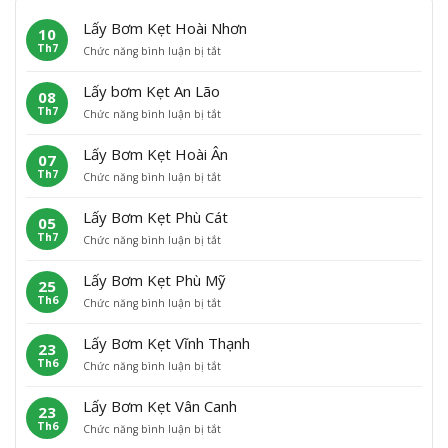
Lấy Bơm Kẹt Hoài Nhơn
10
Th7
ở
Chức năng bình luận bị tắt
L
ấ
Lấy bơm Kẹt An Lão
08
y
Th7
ở
Chức năng bình luận bị tắt
B
L
ơ
ấ
m
Lấy Bơm Kẹt Hoài Ân
07
y
K
Th7
ở
Chức năng bình luận bị tắt
b
ẹ
L
ơ
t
ấ
m
H
Lấy Bơm Kẹt Phù Cát
05
y
K
o
Th7
ở
Chức năng bình luận bị tắt
B
ẹ
à
L
ơ
t
i
ấ
m
A
N
Lấy Bơm Kẹt Phù Mỹ
25
y
K
n
h
Th6
ở
Chức năng bình luận bị tắt
B
ẹ
L
ơ
L
ơ
t
ã
n
ấ
m
H
o
Lấy Bơm Kẹt Vĩnh Thạnh
23
y
K
o
Th6
ở
Chức năng bình luận bị tắt
B
ẹ
à
L
ơ
t
i
ấ
m
P
Â
Lấy Bơm Kẹt Vân Canh
23
y
K
h
n
Th6
ở
Chức năng bình luận bị tắt
B
ẹ
ù
L
ơ
t
C