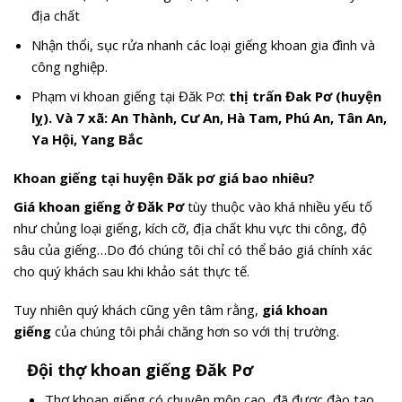
địa chất
Nhận thổi, sục rửa nhanh các loại giếng khoan gia đình và
công nghiệp.
Phạm vi khoan giếng tại Đăk Pơ:
thị trấn Đak Pơ (huyện
lỵ). Và 7 xã: An Thành, Cư An, Hà Tam, Phú An, Tân An,
Ya Hội, Yang Bắc
Khoan giếng tại huyện Đăk pơ giá bao nhiêu?
Giá khoan giếng ở Đăk Pơ
tùy thuộc vào khá nhiều yếu tố
như chủng loại giếng, kích cỡ, địa chất khu vực thi công, độ
sâu của giếng…Do đó chúng tôi chỉ có thể báo giá chính xác
cho quý khách sau khi khảo sát thực tế.
Tuy nhiên quý khách cũng yên tâm rằng,
giá khoan
giếng
của chúng tôi phải chăng hơn so với thị trường.
Đội thợ
khoan giếng Đăk Pơ
Thợ khoan giếng có chuyên môn cao, đã được đào tạo