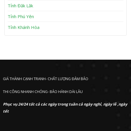
ớ
Tỉnh Đăk Lăk
c
Tỉnh Phú Yên
Tỉnh Khánh Hòa
GIÁ THÀNH CẠNH TRANH- CHẤT LƯỢNG ĐẢM BẢO
THI CÔNG NHANH CHÓNG- BẢO HÀNH DÀI LÂU
Phục vụ 24/24 tất cả các ngày trong tuần cả ngày nghỉ, ngày lễ ,ngày
tết