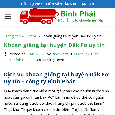
S
HỖ TRỢ 24/7 - LUÔN SẴN SÀNG KHI BẠN CẦN
k
i
p
t
o
Trang chủ
»
Dịch vụ
»
Khoan giếng tại huyện Đăk Pơ uy tín
c
Khoan giếng tại huyện Đăk Pơ uy tín
o
n
Posted on
03/02/2023
by
Bình Phát
Dịch vụ
,
Dịch vụ
t
khác
,
Tỉnh Gia Lai
447 lượt xem
e
n
Dịch vụ khoan giếng tại huyện Đăk Pơ
t
uy tín – công ty Bình Phát
Quý khách đang tìm kiếm một giải pháp cho nguồn nước sinh
hoạt của gia đình tại Đăk Pơ? Làm sao để có thể có nguồn
nước sử dụng được dồi dào nhưng chi phí được tiết kiệm?
Thật khó để quý khách có thể tìm kiếm được một đơn vị