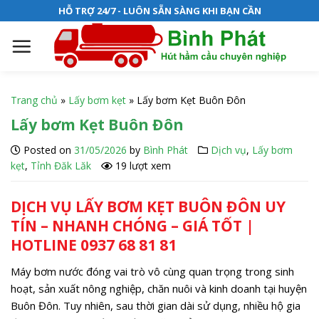
S
HỖ TRỢ 24/7 - LUÔN SẴN SÀNG KHI BẠN CẦN
k
i
p
t
o
Trang chủ
»
Lấy bơm kẹt
»
Lấy bơm Kẹt Buôn Đôn
c
Lấy bơm Kẹt Buôn Đôn
o
n
Posted on
31/05/2026
by
Bình Phát
Dịch vụ
,
Lấy bơm
t
kẹt
,
Tỉnh Đăk Lăk
19 lượt xem
e
n
DỊCH VỤ LẤY BƠM KẸT BUÔN ĐÔN UY
t
TÍN – NHANH CHÓNG – GIÁ TỐT |
HOTLINE 0937 68 81 81
Máy bơm nước đóng vai trò vô cùng quan trọng trong sinh
hoạt, sản xuất nông nghiệp, chăn nuôi và kinh doanh tại huyện
Buôn Đôn. Tuy nhiên, sau thời gian dài sử dụng, nhiều hộ gia