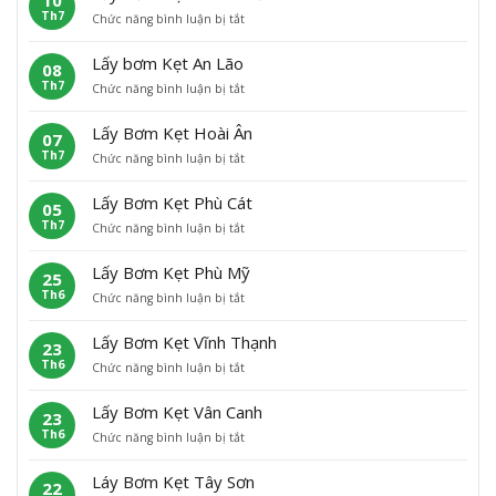
10
Th7
ở
Chức năng bình luận bị tắt
L
ấ
Lấy bơm Kẹt An Lão
08
y
Th7
ở
Chức năng bình luận bị tắt
B
L
ơ
ấ
m
Lấy Bơm Kẹt Hoài Ân
07
y
K
Th7
ở
Chức năng bình luận bị tắt
b
ẹ
L
ơ
t
ấ
m
H
Lấy Bơm Kẹt Phù Cát
05
y
K
o
Th7
ở
Chức năng bình luận bị tắt
B
ẹ
à
L
ơ
t
i
ấ
m
A
N
Lấy Bơm Kẹt Phù Mỹ
25
y
K
n
h
Th6
ở
Chức năng bình luận bị tắt
B
ẹ
L
ơ
L
ơ
t
ã
n
ấ
m
H
o
Lấy Bơm Kẹt Vĩnh Thạnh
23
y
K
o
Th6
ở
Chức năng bình luận bị tắt
B
ẹ
à
L
ơ
t
i
ấ
m
P
Â
Lấy Bơm Kẹt Vân Canh
23
y
K
h
n
Th6
ở
Chức năng bình luận bị tắt
B
ẹ
ù
L
ơ
t
C
ấ
m
P
á
Láy Bơm Kẹt Tây Sơn
22
y
K
h
t