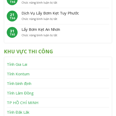
Th6
ở
Chức năng bình luận bị tắt
B
ẹ
ù
L
ơ
t
M
á
m
V
ỹ
Dịch Vụ Lấy Bơm Kẹt Tuy Phước
21
y
K
ĩ
Th6
ở
Chức năng bình luận bị tắt
B
ẹ
n
D
ơ
t
h
ị
m
V
T
Lấy Bơm Kẹt An Nhơn
31
c
K
â
h
Th5
ở
Chức năng bình luận bị tắt
h
ẹ
n
ạ
L
V
t
C
n
ấ
ụ
T
a
h
y
L
â
n
KHU VỰC THI CÔNG
B
ấ
y
h
ơ
y
S
m
B
ơ
Tỉnh Gia Lai
K
ơ
n
ẹ
m
t
K
Tỉnh Kontum
A
ẹ
n
t
Tỉnh bình định
N
T
h
u
Tỉnh Lâm Đồng
ơ
y
n
P
h
TP HỒ CHÍ MINH
ư
ớ
Tỉnh Đăk Lăk
c