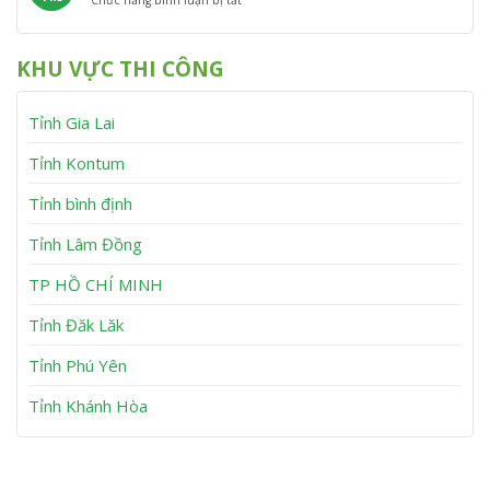
Chức năng bình luận bị tắt
h
ẹ
n
ạ
L
V
t
C
n
ấ
ụ
T
a
h
y
L
â
n
KHU VỰC THI CÔNG
B
ấ
y
h
ơ
y
S
m
B
ơ
Tỉnh Gia Lai
K
ơ
n
ẹ
m
t
K
Tỉnh Kontum
A
ẹ
n
t
Tỉnh bình định
N
T
h
u
Tỉnh Lâm Đồng
ơ
y
n
P
h
TP HỒ CHÍ MINH
ư
ớ
Tỉnh Đăk Lăk
c
Tỉnh Phú Yên
Tỉnh Khánh Hòa