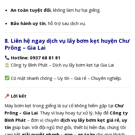
An toàn tuyệt đối
, không làm hư hại giếng.
Bảo hành uy tín
, hỗ trợ sau dịch vụ.
8. Liên hệ ngay dịch vụ lấy bơm kẹt huyện Chư
Prông – Gia Lai
Hotline: 0937 68 81 81
Công ty Bình Phát – Dịch vụ lấy bơm kẹt tại Gia Lai
Có mặt nhanh chóng – Uy tín – Giá rẻ – Chuyên nghiệp.
Lời kết
Máy bơm kẹt trong giếng là sự cố không hiếm gặp tại
Chư
Prông – Gia Lai
. Thay vì loay hoay tự xử lý, hãy để
Công ty
Bình Phát
– đơn vị chuyên
dịch vụ lấy bơm kẹt giá rẻ, uy
tín
giúp bạn. Với đội ngũ thợ giỏi, thiết bị hiện đại, chúng tôi
cam kết
giải quyết nhanh – gọn – an toàn
cho mọi khách