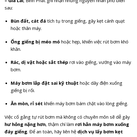
– Gia Lai
, Bình Phát ghi nhận những nguyên nhân phổ biến
sau:
Bùn đất, cát đá
tích tụ trong giếng, gây kẹt cánh quạt
hoặc thân máy.
Ống giếng bị méo mó
hoặc hẹp, khiến việc rút bơm khó
khăn.
Rác, dị vật hoặc sắt thép
rơi vào giếng, vướng vào máy
bơm.
Máy bơm lắp đặt sai kỹ thuật
hoặc dây điện xuống
giếng bị rối.
Ăn mòn, rỉ sét
khiến máy bơm bám chặt vào lòng giếng.
Việc cố gắng tự rút bơm mà không có chuyên môn sẽ dễ gây
hư hỏng nặng hơn
, thậm chí làm
rơi hẳn máy bơm xuống
đáy giếng
. Để an toàn, hãy liên hệ
dịch vụ lấy bơm kẹt