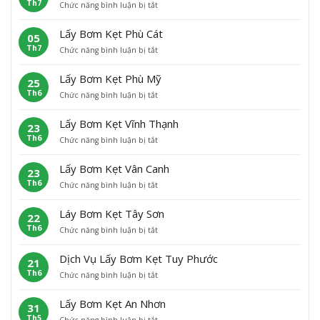
Th7
ở
Chức năng bình luận bị tắt
b
ẹ
L
ơ
t
ấ
m
H
Lấy Bơm Kẹt Phù Cát
05
y
K
o
Th7
ở
Chức năng bình luận bị tắt
B
ẹ
à
L
ơ
t
i
ấ
m
A
N
Lấy Bơm Kẹt Phù Mỹ
25
y
K
n
h
Th6
ở
Chức năng bình luận bị tắt
B
ẹ
L
ơ
L
ơ
t
ã
n
ấ
m
H
o
Lấy Bơm Kẹt Vĩnh Thạnh
23
y
K
o
Th6
ở
Chức năng bình luận bị tắt
B
ẹ
à
L
ơ
t
i
ấ
m
P
Â
Lấy Bơm Kẹt Vân Canh
23
y
K
h
n
Th6
ở
Chức năng bình luận bị tắt
B
ẹ
ù
L
ơ
t
C
ấ
m
P
á
Láy Bơm Kẹt Tây Sơn
22
y
K
h
t
Th6
ở
Chức năng bình luận bị tắt
B
ẹ
ù
L
ơ
t
M
á
m
V
ỹ
Dịch Vụ Lấy Bơm Kẹt Tuy Phước
21
y
K
ĩ
Th6
ở
Chức năng bình luận bị tắt
B
ẹ
n
D
ơ
t
h
ị
m
V
T
Lấy Bơm Kẹt An Nhơn
31
c
K
â
h
Th5
ở