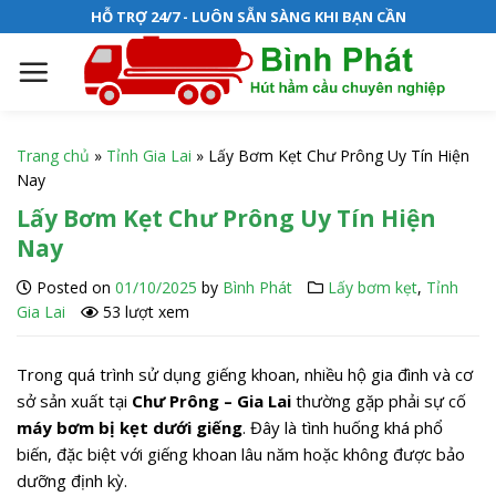
S
HỖ TRỢ 24/7 - LUÔN SẴN SÀNG KHI BẠN CẦN
k
i
p
t
o
Trang chủ
»
Tỉnh Gia Lai
»
Lấy Bơm Kẹt Chư Prông Uy Tín Hiện
c
Nay
o
Lấy Bơm Kẹt Chư Prông Uy Tín Hiện
n
Nay
t
e
Posted on
01/10/2025
by
Bình Phát
Lấy bơm kẹt
,
Tỉnh
n
Gia Lai
53 lượt xem
t
Trong quá trình sử dụng giếng khoan, nhiều hộ gia đình và cơ
sở sản xuất tại
Chư Prông – Gia Lai
thường gặp phải sự cố
máy bơm bị kẹt dưới giếng
. Đây là tình huống khá phổ
biến, đặc biệt với giếng khoan lâu năm hoặc không được bảo
dưỡng định kỳ.