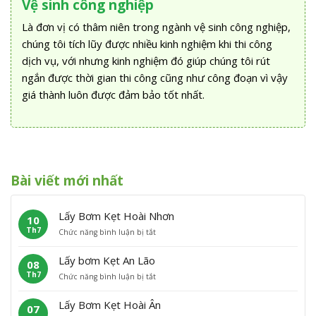
Vệ sinh công nghiệp
Là đơn vị có thâm niên trong ngành vệ sinh công nghiệp,
chúng tôi tích lũy được nhiều kinh nghiệm khi thi công
dịch vụ, với nhưng kinh nghiệm đó giúp chúng tôi rút
ngắn được thời gian thi công cũng như công đoạn vì vậy
giá thành luôn được đảm bảo tốt nhất.
Bài viết mới nhất
Lấy Bơm Kẹt Hoài Nhơn
10
Th7
ở
Chức năng bình luận bị tắt
L
ấ
Lấy bơm Kẹt An Lão
08
y
Th7
ở
Chức năng bình luận bị tắt
B
L
ơ
ấ
m
Lấy Bơm Kẹt Hoài Ân
07
y
K