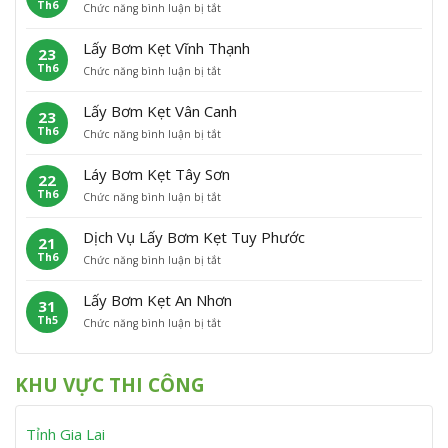
Th6
ở
Chức năng bình luận bị tắt
B
ẹ
L
ơ
L
ơ
t
ã
n
ấ
m
H
o
Lấy Bơm Kẹt Vĩnh Thạnh
23
y
K
o
Th6
ở
Chức năng bình luận bị tắt
B
ẹ
à
L
ơ
t
i
ấ
m
P
Â
Lấy Bơm Kẹt Vân Canh
23
y
K
h
n
Th6
ở
Chức năng bình luận bị tắt
B
ẹ
ù
L
ơ
t
C
ấ
m
P
á
Láy Bơm Kẹt Tây Sơn
22
y
K
h
t
Th6
ở
Chức năng bình luận bị tắt
B
ẹ
ù
L
ơ
t
M
á
m
V
ỹ
Dịch Vụ Lấy Bơm Kẹt Tuy Phước
21
y
K
ĩ
Th6
ở
Chức năng bình luận bị tắt
B
ẹ
n
D
ơ
t
h
ị
m
V
T
Lấy Bơm Kẹt An Nhơn
31
c
K
â
h
Th5
ở
Chức năng bình luận bị tắt
h
ẹ
n
ạ
L
V
t
C
n
ấ
ụ
T
a
h
y
L
â
n
KHU VỰC THI CÔNG
B
ấ
y
h
ơ
y
S
m
B
ơ
Tỉnh Gia Lai
K
ơ
n