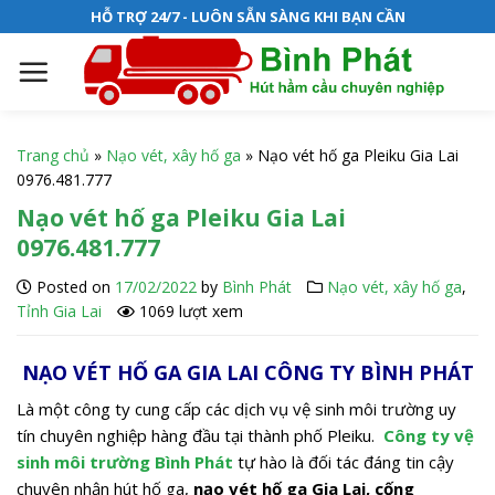
S
HỖ TRỢ 24/7 - LUÔN SẴN SÀNG KHI BẠN CẦN
k
i
p
t
o
Trang chủ
»
Nạo vét, xây hố ga
»
Nạo vét hố ga Pleiku Gia Lai
c
0976.481.777
o
Nạo vét hố ga Pleiku Gia Lai
n
0976.481.777
t
e
Posted on
17/02/2022
by
Bình Phát
Nạo vét, xây hố ga
,
n
Tỉnh Gia Lai
1069 lượt xem
t
NẠO VÉT HỐ GA GIA LAI CÔNG TY BÌNH PHÁT
Là một công ty cung cấp các dịch vụ vệ sinh môi trường uy
tín chuyên nghiệp hàng đầu tại thành phố Pleiku.
Công ty vệ
sinh môi trường Bình Phát
tự hào là đối tác đáng tin cậy
chuyên nhận hút hố ga,
nạo vét hố ga Gia Lai, cống