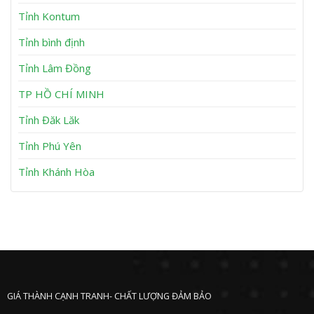
ẹ
m
t
K
Tỉnh Kontum
A
ẹ
n
t
Tỉnh bình định
N
T
h
u
Tỉnh Lâm Đồng
ơ
y
n
P
h
TP HỒ CHÍ MINH
ư
ớ
Tỉnh Đăk Lăk
c
Tỉnh Phú Yên
Tỉnh Khánh Hòa
GIÁ THÀNH CẠNH TRANH- CHẤT LƯỢNG ĐẢM BẢO