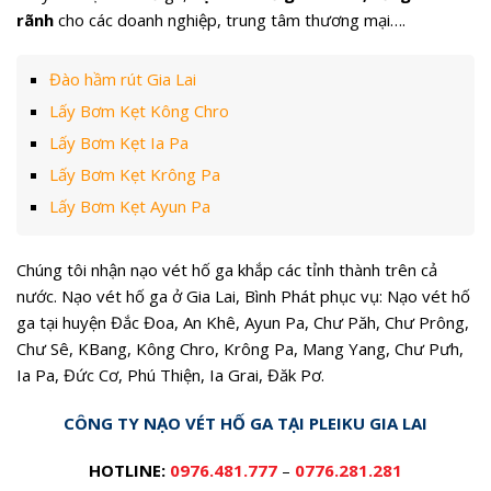
rãnh
cho các doanh nghiệp, trung tâm thương mại….
Đào hầm rút Gia Lai
Lấy Bơm Kẹt Kông Chro
Lấy Bơm Kẹt Ia Pa
Lấy Bơm Kẹt Krông Pa
Lấy Bơm Kẹt Ayun Pa
Chúng tôi nhận nạo vét hố ga khắp các tỉnh thành trên cả
nước. Nạo vét hố ga ở Gia Lai, Bình Phát phục vụ: Nạo vét hố
ga tại huyện Đắc Đoa, An Khê, Ayun Pa, Chư Păh, Chư Prông,
Chư Sê, KBang, Kông Chro, Krông Pa, Mang Yang, Chư Pưh,
Ia Pa, Đức Cơ, Phú Thiện, Ia Grai, Đăk Pơ.
CÔNG TY NẠO VÉT HỐ GA TẠI PLEIKU GIA LAI
HOTLINE:
0976.481.777
–
0776.281.281