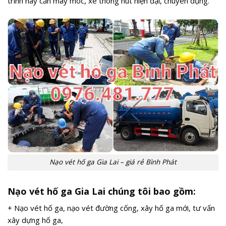
trình này cần máy móc, xe thông hút hiện đại, chuyên dụng.
Nạo vét hố ga Gia Lai – giá rẻ Bình Phát
Nạo vét hố ga Gia Lai chúng tôi bao gồm:
+ Nạo vét hố ga, nạo vét đường cống, xây hố ga mới, tư vấn
xây dựng hố ga,