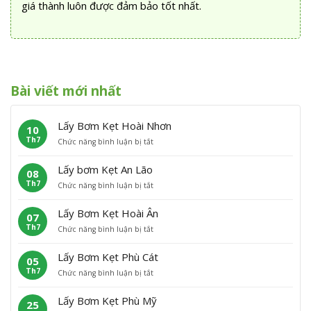
giá thành luôn được đảm bảo tốt nhất.
Bài viết mới nhất
Lấy Bơm Kẹt Hoài Nhơn
10
Th7
ở
Chức năng bình luận bị tắt
L
ấ
Lấy bơm Kẹt An Lão
08
y
Th7
ở
Chức năng bình luận bị tắt
B
L
ơ
ấ
m
Lấy Bơm Kẹt Hoài Ân
07
y
K
Th7
ở
Chức năng bình luận bị tắt
b
ẹ
L
ơ
t
ấ
m
H
Lấy Bơm Kẹt Phù Cát
05
y
K
o
Th7
ở
Chức năng bình luận bị tắt
B
ẹ
à
L
ơ
t
i
ấ
m
A
N
Lấy Bơm Kẹt Phù Mỹ
25
y
K
n
h