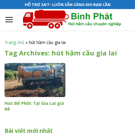
S
HỖ TRỢ 24/7 - LUÔN SẴN SÀNG KHI BẠN CẦN
k
i
p
t
o
Trang chủ
»
hút hầm cầu gia lai
c
Tag Archives:
hút hầm cầu gia lai
o
n
t
e
n
t
Hút Bể Phốt Tại Gia Lai giá
Rẻ
Bài viết mới nhất