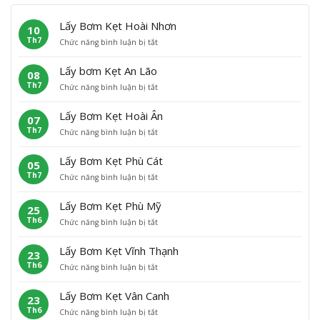
Lấy Bơm Kẹt Hoài Nhơn
10
Th7
ở
Chức năng bình luận bị tắt
L
ấ
Lấy bơm Kẹt An Lão
08
y
Th7
ở
Chức năng bình luận bị tắt
B
L
ơ
ấ
m
Lấy Bơm Kẹt Hoài Ân
07
y
K
Th7
ở
Chức năng bình luận bị tắt
b
ẹ
L
ơ
t
ấ
m
H
Lấy Bơm Kẹt Phù Cát
05
y
K
o
Th7
ở
Chức năng bình luận bị tắt
B
ẹ
à
L
ơ
t
i
ấ
m
A
N
Lấy Bơm Kẹt Phù Mỹ
25
y
K
n
h
Th6
ở
Chức năng bình luận bị tắt
B
ẹ
L
ơ
L
ơ
t
ã
n
ấ
m
H
o
Lấy Bơm Kẹt Vĩnh Thạnh
23
y
K
o
Th6
ở
Chức năng bình luận bị tắt
B
ẹ
à
L
ơ
t
i
ấ
m
P
Â
Lấy Bơm Kẹt Vân Canh
23
y
K
h
n
Th6
ở
Chức năng bình luận bị tắt
B
ẹ
ù