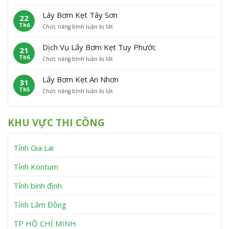
L
ơ
t
C
ấ
m
P
á
Láy Bơm Kẹt Tây Sơn
22
y
K
h
t
Th6
ở
Chức năng bình luận bị tắt
B
ẹ
ù
L
ơ
t
M
á
m
V
ỹ
Dịch Vụ Lấy Bơm Kẹt Tuy Phước
21
y
K
ĩ
Th6
ở
Chức năng bình luận bị tắt
B
ẹ
n
D
ơ
t
h
ị
m
V
T
Lấy Bơm Kẹt An Nhơn
31
c
K
â
h
Th5
ở
Chức năng bình luận bị tắt
h
ẹ
n
ạ
L
V
t
C
n
ấ
ụ
T
a
h
y
L
â
n
KHU VỰC THI CÔNG
B
ấ
y
h
ơ
y
S
m
B
ơ
Tỉnh Gia Lai
K
ơ
n
ẹ
m
t
K
Tỉnh Kontum
A
ẹ
n
t
Tỉnh bình định
N
T
h
u
Tỉnh Lâm Đồng
ơ
y
n
P
h
TP HỒ CHÍ MINH