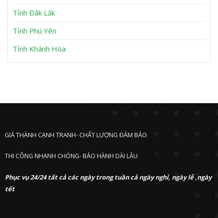
ư
ớ
Tỉnh Đăk Lăk
c
Tỉnh Phú Yên
Tỉnh Khánh Hòa
GIÁ THÀNH CẠNH TRANH- CHẤT LƯỢNG ĐẢM BẢO
THI CÔNG NHANH CHÓNG- BẢO HÀNH DÀI LÂU
Phục vụ 24/24 tất cả các ngày trong tuần cả ngày nghỉ, ngày lễ ,ngày
tết