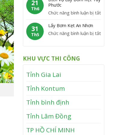
m
21
M
y
Phước
V
K
Th6
ỹ
B
ĩ
ở
Chức năng bình luận bị tắt
ẹ
ơ
n
D
t
m
Lấy Bơm Kẹt An Nhơn
h
ị
31
V
K
T
ở
Chức năng bình luận bị tắt
c
Th5
â
ẹ
h
L
h
n
t
ạ
ấ
V
C
T
n
y
ụ
a
KHU VỰC THI CÔNG
â
h
B
L
n
y
ơ
ấ
h
S
Tỉnh Gia Lai
m
y
ơ
K
B
n
Tỉnh Kontum
ẹ
ơ
t
m
Tỉnh bình định
A
K
n
ẹ
Tỉnh Lâm Đồng
N
t
h
T
TP HỒ CHÍ MINH
ơ
u