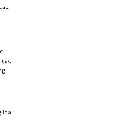
oát
ho
 các
ng
 loại