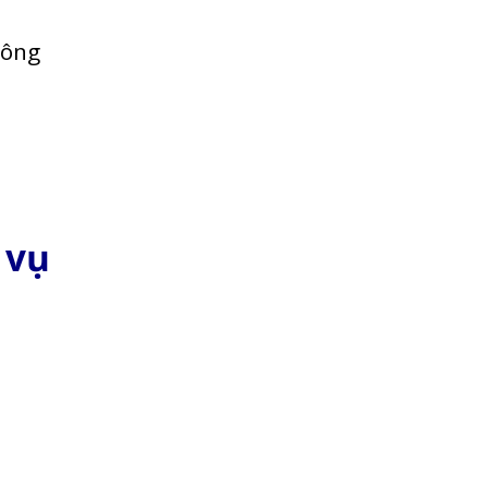
hông
 vụ