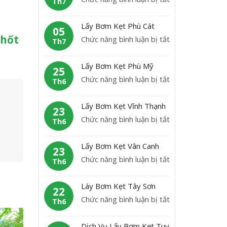
K
Th7
b
L
ẹ
ơ
ấ
t
Lấy Bơm Kẹt Phù Cát
m
05
y
H
phốt
ở
Chức năng bình luận bị tắt
K
Th7
B
o
L
ẹ
ơ
à
ấ
t
Lấy Bơm Kẹt Phù Mỹ
m
25
i
y
A
ở
Chức năng bình luận bị tắt
K
Th6
N
B
n
L
ẹ
h
ơ
L
ấ
t
ơ
Lấy Bơm Kẹt Vĩnh Thạnh
m
23
ã
y
H
n
ở
Chức năng bình luận bị tắt
K
Th6
o
B
o
L
ẹ
ơ
à
ấ
t
Lấy Bơm Kẹt Vân Canh
m
23
i
y
P
ở
Chức năng bình luận bị tắt
K
Th6
Â
B
h
L
ẹ
n
ơ
ù
ấ
t
Láy Bơm Kẹt Tây Sơn
m
22
C
y
P
ở
Chức năng bình luận bị tắt
K
Th6
á
B
h
L
ẹ
t
ơ
ù
á
t
Dịch Vụ Lấy Bơm Kẹt Tuy