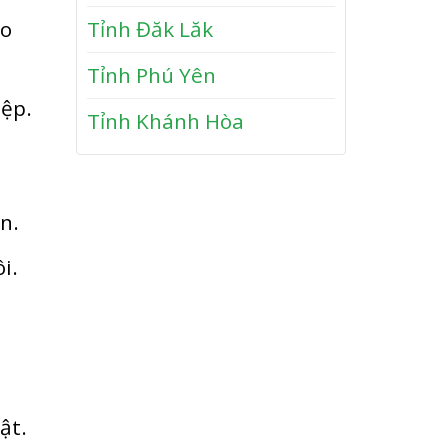
n
y
ảo
Tỉnh Đăk Lăk
P
h
Tỉnh Phú Yên
ư
ớ
iệp.
Tỉnh Khánh Hòa
c
n.
i.
ật.