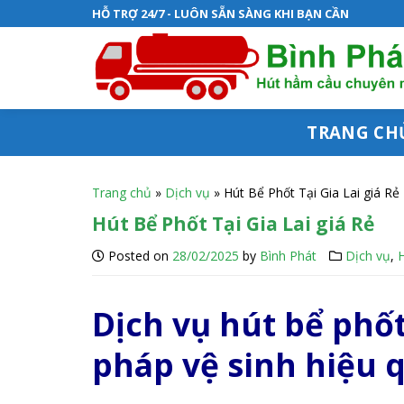
S
HỖ TRỢ 24/7 - LUÔN SẴN SÀNG KHI BẠN CẦN
k
i
p
t
TRANG CH
o
c
Trang chủ
»
Dịch vụ
»
Hút Bể Phốt Tại Gia Lai giá Rẻ
o
Hút Bể Phốt Tại Gia Lai giá Rẻ
n
Posted on
28/02/2025
by
Bình Phát
Dịch vụ
,
t
e
Dịch vụ hút bể phốt 
n
pháp vệ sinh hiệu 
t