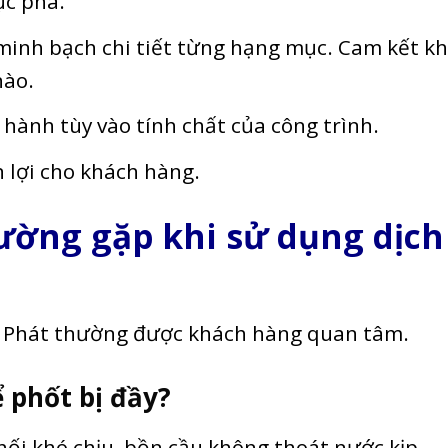
ục phá.
 minh bạch chi tiết từng hạng mục. Cam kết k
nào.
 hành tùy vào tính chất của công trình.
n lợi cho khách hàng.
ường gặp khi sử dụng dịch
h Phát thường được khách hàng quan tâm.
ể phốt bị đầy?
hối khó chịu, bồn cầu không thoát nước kịp,