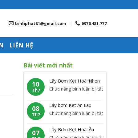
binhphat81@gmail.com
0976.481.777
N
LIÊN HỆ
Bài viết mới nhất
Lấy Bơm Kẹt Hoài Nhơn
10
ở
Chức năng bình luận bị tắt
Th7
L
ấ
Lấy bơm Kẹt An Lão
08
y
ở
Chức năng bình luận bị tắt
Th7
B
L
ơ
ấ
Lấy Bơm Kẹt Hoài Ân
m
07
y
ở
Chức năng bình luận bị tắt