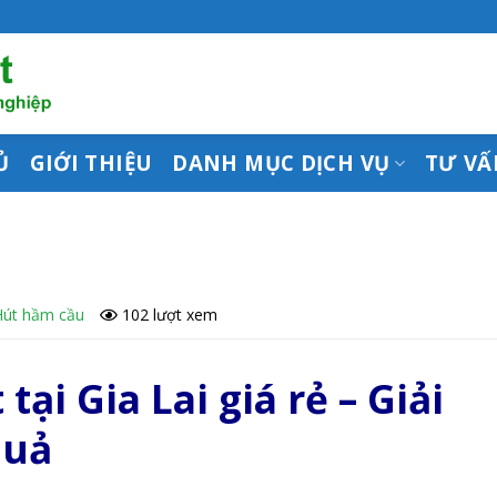
Ủ
GIỚI THIỆU
DANH MỤC DỊCH VỤ
TƯ VẤ
Hút hầm cầu
102 lượt xem
tại Gia Lai giá rẻ – Giải
quả