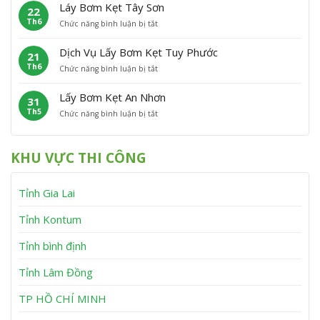
ấ
m
P
á
Láy Bơm Kẹt Tây Sơn
22
y
K
h
t
Th6
ở
Chức năng bình luận bị tắt
B
ẹ
ù
L
ơ
t
M
á
m
V
ỹ
Dịch Vụ Lấy Bơm Kẹt Tuy Phước
21
y
K
ĩ
Th6
ở
Chức năng bình luận bị tắt
B
ẹ
n
D
ơ
t
h
ị
m
V
T
Lấy Bơm Kẹt An Nhơn
31
c
K
â
h
Th5
ở
Chức năng bình luận bị tắt
h
ẹ
n
ạ
L
V
t
C
n
ấ
ụ
T
a
h
y
L
â
n
KHU VỰC THI CÔNG
B
ấ
y
h
ơ
y
S
m
B
ơ
Tỉnh Gia Lai
K
ơ
n
ẹ
m
t
K
Tỉnh Kontum
A
ẹ
n
t
Tỉnh bình định
N
T
h
u
Tỉnh Lâm Đồng
ơ
y
n
P
h
TP HỒ CHÍ MINH
ư
ớ