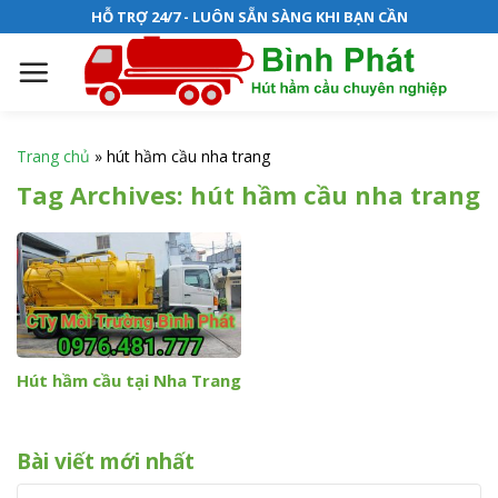
S
HỖ TRỢ 24/7 - LUÔN SẴN SÀNG KHI BẠN CẦN
k
i
p
t
o
Trang chủ
»
hút hầm cầu nha trang
c
Tag Archives:
hút hầm cầu nha trang
o
n
t
e
n
t
Hút hầm cầu tại Nha Trang
Bài viết mới nhất