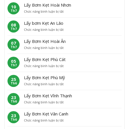
Lấy Bơm Kẹt Hoài Nhơn
10
Th7
ở
Chức năng bình luận bị tắt
L
ấ
Lấy bơm Kẹt An Lão
08
y
Th7
ở
Chức năng bình luận bị tắt
B
L
ơ
ấ
m
Lấy Bơm Kẹt Hoài Ân
07
y
K
Th7
ở
Chức năng bình luận bị tắt
b
ẹ
L
ơ
t
ấ
m
H
Lấy Bơm Kẹt Phù Cát
05
y
K
o
Th7
ở
Chức năng bình luận bị tắt
B
ẹ
à
L
ơ
t
i
ấ
m
A
N
Lấy Bơm Kẹt Phù Mỹ
25
y
K
n
h
Th6
ở
Chức năng bình luận bị tắt
B
ẹ
L
ơ
L
ơ
t
ã
n
ấ
m
H
o
Lấy Bơm Kẹt Vĩnh Thạnh
23
y
K
o
Th6
ở
Chức năng bình luận bị tắt
B
ẹ
à
L
ơ
t
i
ấ
m
P
Â
Lấy Bơm Kẹt Vân Canh
23
y
K
h
n
Th6
ở
Chức năng bình luận bị tắt
B
ẹ
ù
L
ơ
t
C