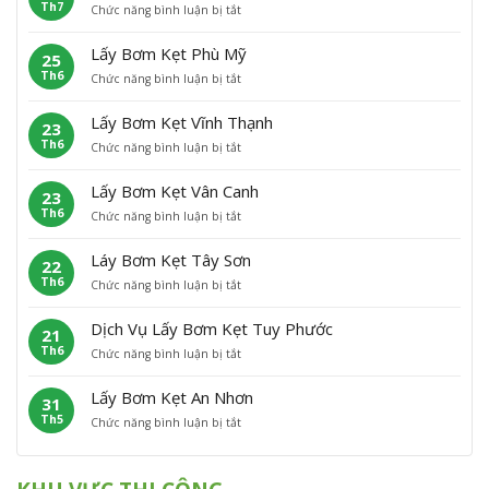
Th7
ở
Chức năng bình luận bị tắt
B
ẹ
à
L
ơ
t
i
ấ
m
A
N
Lấy Bơm Kẹt Phù Mỹ
25
y
K
n
h
Th6
ở
Chức năng bình luận bị tắt
B
ẹ
L
ơ
L
ơ
t
ã
n
ấ
m
H
o
Lấy Bơm Kẹt Vĩnh Thạnh
23
y
K
o
Th6
ở
Chức năng bình luận bị tắt
B
ẹ
à
L
ơ
t
i
ấ
m
P
Â
Lấy Bơm Kẹt Vân Canh
23
y
K
h
n
Th6
ở
Chức năng bình luận bị tắt
B
ẹ
ù
L
ơ
t
C
ấ
m
P
á
Láy Bơm Kẹt Tây Sơn
22
y
K
h
t
Th6
ở
Chức năng bình luận bị tắt
B
ẹ
ù
L
ơ
t
M
á
m
V
ỹ
Dịch Vụ Lấy Bơm Kẹt Tuy Phước
21
y
K
ĩ
Th6
ở
Chức năng bình luận bị tắt
B
ẹ
n
D
ơ
t
h
ị
m
V
T
Lấy Bơm Kẹt An Nhơn
31
c
K
â
h
Th5
ở
Chức năng bình luận bị tắt
h
ẹ
n
ạ
L
V
t
C
n
ấ
ụ
T
a
h
y
L
â
n