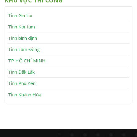
KHU VỰC THI CÔNG
B
ấ
y
h
ơ
y
S
m
B
ơ
Tỉnh Gia Lai
K
ơ
n
ẹ
m
t
K
Tỉnh Kontum
A
ẹ
n
t
Tỉnh bình định
N
T
h
u
Tỉnh Lâm Đồng
ơ
y
n
P
h
TP HỒ CHÍ MINH
ư
ớ
Tỉnh Đăk Lăk
c
Tỉnh Phú Yên
Tỉnh Khánh Hòa