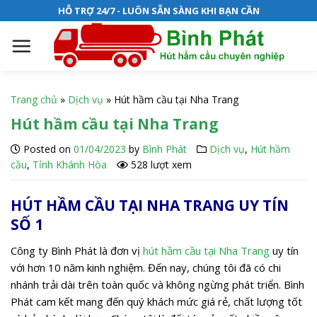
S
HỖ TRỢ 24/7 - LUÔN SẴN SÀNG KHI BẠN CẦN
k
i
p
t
o
Trang chủ
»
Dịch vụ
»
Hút hầm cầu tại Nha Trang
c
Hút hầm cầu tại Nha Trang
o
n
Posted on
01/04/2023
by
Bình Phát
Dịch vụ
,
Hút hầm
t
cầu
,
Tỉnh Khánh Hòa
528 lượt xem
e
n
HÚT HẦM CẦU TẠI NHA TRANG UY TÍN
t
SỐ 1
Công ty Bình Phát là đơn vị
hút hầm cầu tại Nha Trang
uy tín
với hơn 10 năm kinh nghiệm. Đến nay, chúng tôi đã có chi
nhánh trải dài trên toàn quốc và không ngừng phát triển. Bình
Phát cam kết mang đến quý khách mức giá rẻ, chất lượng tốt