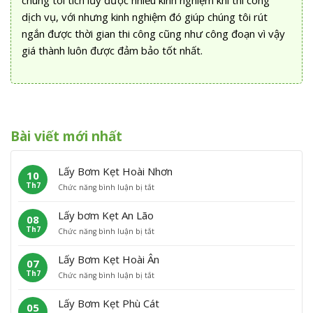
chúng tôi tích lũy được nhiều kinh nghiệm khi thi công
dịch vụ, với nhưng kinh nghiệm đó giúp chúng tôi rút
ngắn được thời gian thi công cũng như công đoạn vì vậy
giá thành luôn được đảm bảo tốt nhất.
Bài viết mới nhất
Lấy Bơm Kẹt Hoài Nhơn
10
Th7
ở
Chức năng bình luận bị tắt
L
ấ
Lấy bơm Kẹt An Lão
08
y
Th7
ở
Chức năng bình luận bị tắt
B
L
ơ
ấ
m
Lấy Bơm Kẹt Hoài Ân
07
y
K
Th7
ở
Chức năng bình luận bị tắt
b
ẹ
L
ơ
t
ấ
m
H
Lấy Bơm Kẹt Phù Cát
05
y
K
o