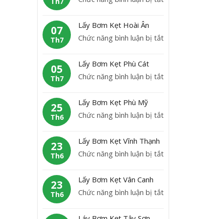
Th7
B
L
ơ
ấ
Lấy Bơm Kẹt Hoài Ân
m
07
y
ở
Chức năng bình luận bị tắt
K
Th7
b
L
ẹ
ơ
ấ
t
Lấy Bơm Kẹt Phù Cát
m
05
y
H
ở
Chức năng bình luận bị tắt
K
Th7
B
o
L
ẹ
ơ
à
ấ
t
Lấy Bơm Kẹt Phù Mỹ
m
25
i
y
A
ở
Chức năng bình luận bị tắt
K
Th6
N
B
n
L
ẹ
h
ơ
L
ấ
t
ơ
Lấy Bơm Kẹt Vĩnh Thạnh
m
23
ã
y
H
n
ở
Chức năng bình luận bị tắt
K
Th6
o
B
o
L
ẹ
ơ
à
ấ
t
Lấy Bơm Kẹt Vân Canh
m
23
i
y
P
ở
Chức năng bình luận bị tắt
K
Th6
Â
B
h
L
ẹ
n
ơ
ù
ấ
t
Láy Bơm Kẹt Tây Sơn