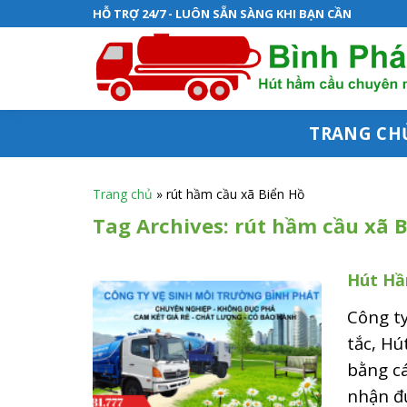
S
HỖ TRỢ 24/7 - LUÔN SẴN SÀNG KHI BẠN CẦN
k
i
p
t
TRANG CH
o
c
Trang chủ
»
rút hầm cầu xã Biển Hồ
o
Tag Archives:
rút hầm cầu xã 
n
Hút Hầ
t
e
Công ty
n
tắc, Hú
bằng c
t
nhận đư