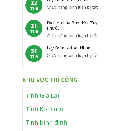
m
22
C
y
P
ở
Chức năng bình luận bị tắt
K
Th6
á
B
h
L
ẹ
t
ơ
ù
á
t
Dịch Vụ Lấy Bơm Kẹt Tuy
m
21
M
y
Phước
V
K
Th6
ỹ
B
ĩ
ở
Chức năng bình luận bị tắt
ẹ
ơ
n
D
t
m
Lấy Bơm Kẹt An Nhơn
h
ị
31
V
K
T
ở
Chức năng bình luận bị tắt
c
Th5
â
ẹ
h
L
h
n
t
ạ
ấ
V
C
T
n
y
ụ
a
KHU VỰC THI CÔNG
â
h
B
L
n
y
ơ
ấ
h
S
Tỉnh Gia Lai
m
y
ơ
K
B
n
Tỉnh Kontum
ẹ
ơ
t
m
Tỉnh bình định
A
K
n
ẹ