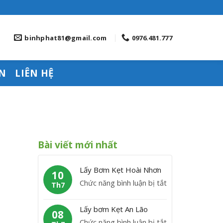
binhphat81@gmail.com
0976.481.777
N
LIÊN HỆ
Bài viết mới nhất
Lấy Bơm Kẹt Hoài Nhơn
10
ở
Chức năng bình luận bị tắt
Th7
L
ấ
Lấy bơm Kẹt An Lão
08
y
ở
Chức năng bình luận bị tắt