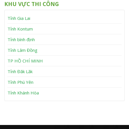
â
n
KHU VỰC THI CÔNG
B
ấ
y
h
ơ
y
S
m
B
ơ
Tỉnh Gia Lai
K
ơ
n
ẹ
m
t
K
Tỉnh Kontum
A
ẹ
n
t
Tỉnh bình định
N
T
h
u
Tỉnh Lâm Đồng
ơ
y
n
P
h
TP HỒ CHÍ MINH
ư
ớ
Tỉnh Đăk Lăk
c
Tỉnh Phú Yên
Tỉnh Khánh Hòa