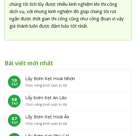
chúng tôi tích lũy được nhiều kinh nghiệm khi thi công
dịch vụ, với nhưng kinh nghiệm đó giúp chúng tôi rút
ngắn được thời gian thi công cũng như công đoạn vì vậy
giá thành luôn được đảm bảo tốt nhất.
Bài viết mới nhất
Lấy Bơm Kẹt Hoài Nhơn
10
Th7
ở
Chức năng bình luận bị tắt
L
ấ
Lấy bơm Kẹt An Lão
08
y
Th7
ở
Chức năng bình luận bị tắt
B
L
ơ
ấ
m
Lấy Bơm Kẹt Hoài Ân
07
y
K
Th7
ở
Chức năng bình luận bị tắt
b
ẹ
L
ơ
t
ấ
m
H
Lấy Bơm Kẹt Phù Cát