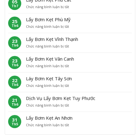
05
y
K
o
Th7
ở
Chức năng bình luận bị tắt
B
ẹ
à
L
ơ
t
i
ấ
m
A
N
Lấy Bơm Kẹt Phù Mỹ
25
y
K
n
h
Th6
ở
Chức năng bình luận bị tắt
B
ẹ
L
ơ
L
ơ
t
ã
n
ấ
m
H
o
Lấy Bơm Kẹt Vĩnh Thạnh
23
y
K
o
Th6
ở
Chức năng bình luận bị tắt
B
ẹ
à
L
ơ
t
i
ấ
m
P
Â
Lấy Bơm Kẹt Vân Canh
23
y
K
h
n
Th6
ở
Chức năng bình luận bị tắt
B
ẹ
ù
L
ơ
t
C
ấ
m
P
á
Láy Bơm Kẹt Tây Sơn
22
y
K
h
t
Th6
ở
Chức năng bình luận bị tắt
B
ẹ
ù
L
ơ
t
M
á
m
V
ỹ
Dịch Vụ Lấy Bơm Kẹt Tuy Phước
21
y
K
ĩ
Th6
ở
Chức năng bình luận bị tắt
B
ẹ
n
D
ơ
t
h
ị
m
V
T
Lấy Bơm Kẹt An Nhơn
31
c
K
â
h
Th5
ở
Chức năng bình luận bị tắt
h
ẹ
n
ạ
L
V
t
C
n
ấ
ụ
T
a
h
y
L