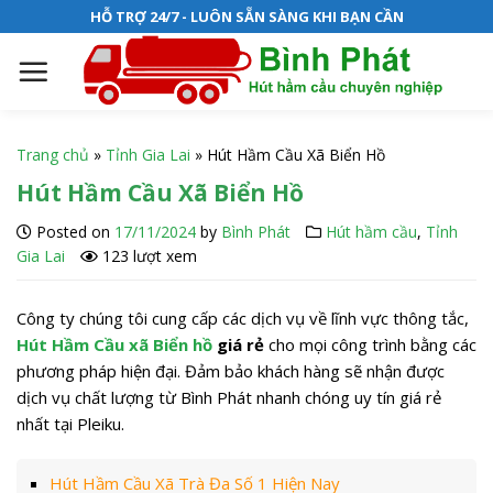
S
HỖ TRỢ 24/7 - LUÔN SẴN SÀNG KHI BẠN CẦN
k
i
p
t
o
Trang chủ
»
Tỉnh Gia Lai
»
Hút Hầm Cầu Xã Biển Hồ
c
Hút Hầm Cầu Xã Biển Hồ
o
n
Posted on
17/11/2024
by
Bình Phát
Hút hầm cầu
,
Tỉnh
t
Gia Lai
123 lượt xem
e
n
Công ty chúng tôi cung cấp các dịch vụ về lĩnh vực thông tắc,
t
Hút Hầm Cầu xã Biển hồ
giá rẻ
cho mọi công trình bằng các
phương pháp hiện đại. Đảm bảo khách hàng sẽ nhận được
dịch vụ chất lượng từ Bình Phát nhanh chóng uy tín giá rẻ
nhất tại Pleiku.
Hút Hầm Cầu Xã Trà Đa Số 1 Hiện Nay