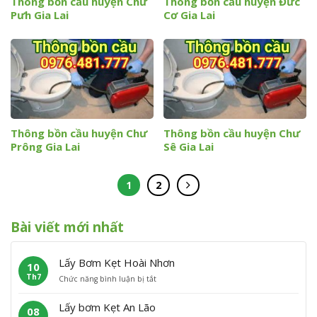
Thông bồn cầu huyện Chư
Thông bồn cầu huyện Đức
Pưh Gia Lai
Cơ Gia Lai
Thông bồn cầu huyện Chư
Thông bồn cầu huyện Chư
Prông Gia Lai
Sê Gia Lai
1
2
Bài viết mới nhất
Lấy Bơm Kẹt Hoài Nhơn
10
Th7
ở
Chức năng bình luận bị tắt
L
ấ
Lấy bơm Kẹt An Lão
08
y