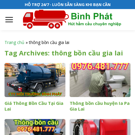
S
HỖ TRỢ 24/7 - LUÔN SẴN SÀNG KHI BẠN CẦN
k
i
p
t
o
Trang chủ
»
thông bồn cầu gia lai
c
Tag Archives:
thông bồn cầu gia lai
o
n
t
e
n
t
Giá Thông Bồn Cầu Tại Gia
Thông bồn cầu huyện Ia Pa
Lai
Gia Lai