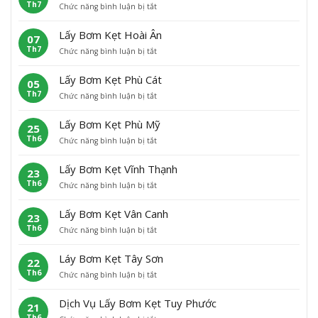
Th7
ở
Chức năng bình luận bị tắt
B
L
ơ
ấ
m
Lấy Bơm Kẹt Hoài Ân
07
y
K
Th7
ở
Chức năng bình luận bị tắt
b
ẹ
L
ơ
t
ấ
m
H
Lấy Bơm Kẹt Phù Cát
05
y
K
o
Th7
ở
Chức năng bình luận bị tắt
B
ẹ
à
L
ơ
t
i
ấ
m
A
N
Lấy Bơm Kẹt Phù Mỹ
25
y
K
n
h
Th6
ở
Chức năng bình luận bị tắt
B
ẹ
L
ơ
L
ơ
t
ã
n
ấ
m
H
o
Lấy Bơm Kẹt Vĩnh Thạnh
23
y
K
o
Th6
ở
Chức năng bình luận bị tắt
B
ẹ
à
L
ơ
t
i
ấ
m
P
Â
Lấy Bơm Kẹt Vân Canh
23
y
K
h
n
Th6
ở
Chức năng bình luận bị tắt
B
ẹ
ù
L
ơ
t
C
ấ
m
P
á
Láy Bơm Kẹt Tây Sơn
22
y
K
h
t
Th6
ở
Chức năng bình luận bị tắt
B
ẹ
ù
L
ơ
t
M
á
m
V
ỹ
Dịch Vụ Lấy Bơm Kẹt Tuy Phước
21
y
K
ĩ
Th6