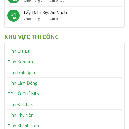
ở
Chức năng bình luận bị tắt
B
ẹ
n
D
ơ
t
h
ị
m
V
T
Lấy Bơm Kẹt An Nhơn
31
c
K
â
h
Th5
ở
Chức năng bình luận bị tắt
h
ẹ
n
ạ
L
V
t
C
n
ấ
ụ
T
a
h
y
L
â
n
KHU VỰC THI CÔNG
B
ấ
y
h
ơ
y
S
m
B
ơ
Tỉnh Gia Lai
K
ơ
n
ẹ
m
t
K
Tỉnh Kontum
A
ẹ
n
t
Tỉnh bình định
N
T
h
u
Tỉnh Lâm Đồng
ơ
y
n
P
h
TP HỒ CHÍ MINH
ư
ớ
Tỉnh Đăk Lăk
c
Tỉnh Phú Yên
Tỉnh Khánh Hòa