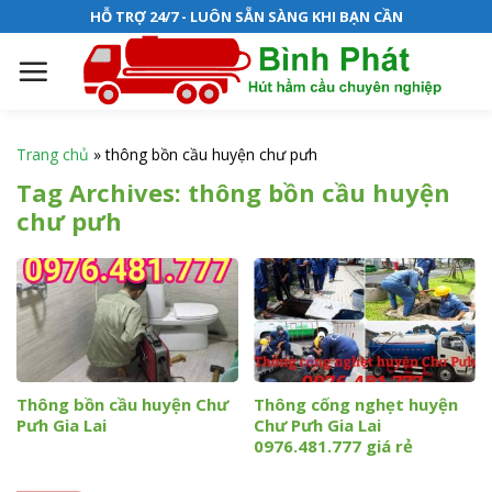
S
HỖ TRỢ 24/7 - LUÔN SẴN SÀNG KHI BẠN CẦN
k
i
p
t
o
Trang chủ
»
thông bồn cầu huyện chư pưh
c
Tag Archives:
thông bồn cầu huyện
o
chư pưh
n
t
e
n
t
Thông bồn cầu huyện Chư
Thông cống nghẹt huyện
Pưh Gia Lai
Chư Pưh Gia Lai
0976.481.777 giá rẻ