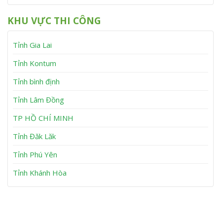
ấ
ụ
T
a
h
y
L
â
n
KHU VỰC THI CÔNG
B
ấ
y
h
ơ
y
S
m
B
ơ
Tỉnh Gia Lai
K
ơ
n
ẹ
m
t
K
Tỉnh Kontum
A
ẹ
n
t
Tỉnh bình định
N
T
h
u
Tỉnh Lâm Đồng
ơ
y
n
P
h
TP HỒ CHÍ MINH
ư
ớ
Tỉnh Đăk Lăk
c
Tỉnh Phú Yên
Tỉnh Khánh Hòa