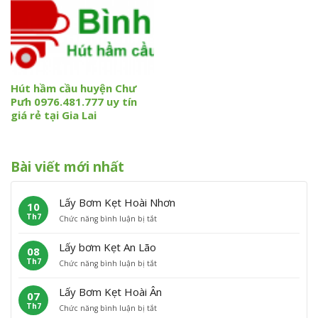
Hút hầm cầu huyện Chư
Pưh 0976.481.777 uy tín
giá rẻ tại Gia Lai
Bài viết mới nhất
Lấy Bơm Kẹt Hoài Nhơn
10
Th7
ở
Chức năng bình luận bị tắt
L
ấ
Lấy bơm Kẹt An Lão
08
y
Th7
ở
Chức năng bình luận bị tắt
B
L
ơ
ấ
m
Lấy Bơm Kẹt Hoài Ân
07
y
K
Th7
ở
Chức năng bình luận bị tắt
b
ẹ