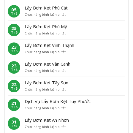
L
ơ
t
ấ
m
H
Lấy Bơm Kẹt Phù Cát
05
y
K
o
Th7
ở
Chức năng bình luận bị tắt
B
ẹ
à
L
ơ
t
i
ấ
m
A
N
Lấy Bơm Kẹt Phù Mỹ
25
y
K
n
h
Th6
ở
Chức năng bình luận bị tắt
B
ẹ
L
ơ
L
ơ
t
ã
n
ấ
m
H
o
Lấy Bơm Kẹt Vĩnh Thạnh
23
y
K
o
Th6
ở
Chức năng bình luận bị tắt
B
ẹ
à
L
ơ
t
i
ấ
m
P
Â
Lấy Bơm Kẹt Vân Canh
23
y
K
h
n
Th6
ở
Chức năng bình luận bị tắt
B
ẹ
ù
L
ơ
t
C
ấ
m
P
á
Láy Bơm Kẹt Tây Sơn
22
y
K
h
t
Th6
ở
Chức năng bình luận bị tắt
B
ẹ
ù
L
ơ
t
M
á
m
V
ỹ
Dịch Vụ Lấy Bơm Kẹt Tuy Phước
21
y
K
ĩ
Th6
ở
Chức năng bình luận bị tắt
B
ẹ
n
D
ơ
t
h
ị
m
V
T
Lấy Bơm Kẹt An Nhơn
31
c
K
â
h
Th5
ở
Chức năng bình luận bị tắt
h
ẹ
n
ạ
L
V
t
C
n