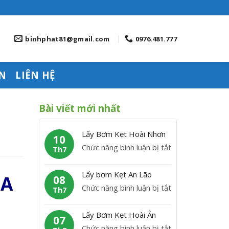
binhphat81@gmail.com
0976.481.777
N
LIÊN HỆ
Bài viết mới nhất
Lấy Bơm Kẹt Hoài Nhơn
10
ở
Chức năng bình luận bị tắt
Th7
L
ấ
Lấy bơm Kẹt An Lão
IA
08
y
ở
Chức năng bình luận bị tắt
Th7
B
L
ơ
ấ
Lấy Bơm Kẹt Hoài Ân
m
07
y
ở
Chức năng bình luận bị tắt