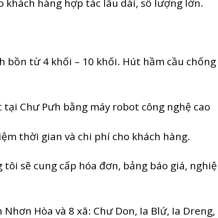
 khách hàng hợp tác lâu dài, số lượng lớn.
 bồn từ 4 khối – 10 khối. Hút hầm cầu chống 
t tại Chư Pưh bằng máy robot công nghệ cao
ệm thời gian và chi phí cho khách hàng.
g tôi sẽ cung cấp hóa đơn, bảng báo giá, nghi
 Nhơn Hòa và 8 xã: Chư Don, Ia Blứ, Ia Dreng, 