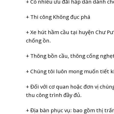
+ Có nhiều ưu đãi hấp dẫn dành cho
+ Thi công Không đục phá
+ Xe hút hầm cầu tại huyện Chư Pưh
chống ồn.
+ Thông bồn cầu, thông cống nghẹ
+ Chúng tôi luôn mong muốn tiết ki
+ Đối với cơ quan hoặc đơn vị chún
thu công trình đầy đủ.
+ Địa bàn phục vụ: bao gồm thị trấn