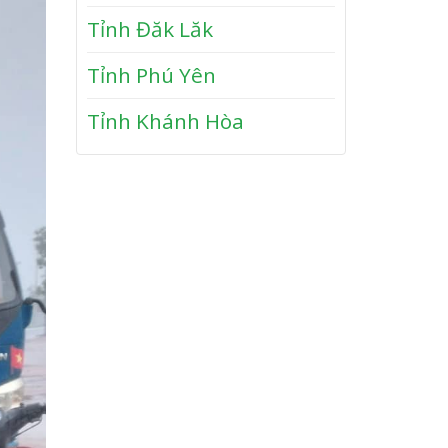
n
y
Tỉnh Đăk Lăk
P
h
Tỉnh Phú Yên
ư
ớ
Tỉnh Khánh Hòa
c