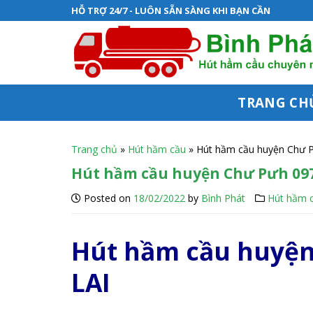
S
HỖ TRỢ 24/7 - LUÔN SẴN SÀNG KHI BẠN CẦN
k
i
p
t
TRANG CH
o
c
Trang chủ
»
Hút hầm cầu
»
Hút hầm cầu huyện Chư Pưh
o
Hút hầm cầu huyện Chư Pưh 0976.
n
Posted on
18/02/2022
by
Bình Phát
Hút hầm 
t
e
Hút hầm cầu huyện
n
LAI
t