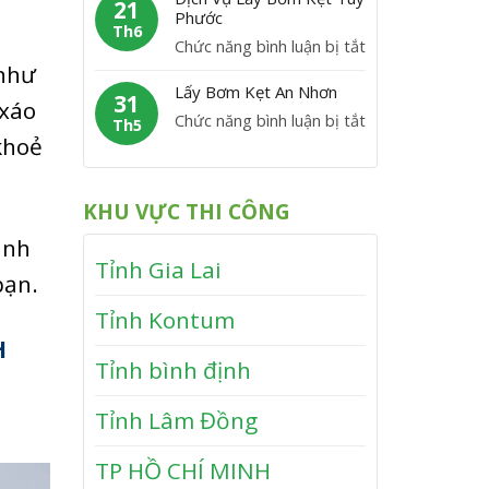
m
21
M
y
Phước
V
K
Th6
ỹ
B
ĩ
ở
Chức năng bình luận bị tắt
ẹ
ơ
n
D
 như
t
m
Lấy Bơm Kẹt An Nhơn
h
ị
31
V
 xáo
K
T
ở
Chức năng bình luận bị tắt
c
Th5
â
ẹ
khoẻ
h
L
h
n
t
ạ
ấ
V
C
T
n
y
ụ
a
KHU VỰC THI CÔNG
â
h
B
L
n
y
anh
ơ
ấ
h
S
Tỉnh Gia Lai
m
y
bạn.
ơ
K
B
n
Tỉnh Kontum
ẹ
ơ
t
H
m
Tỉnh bình định
A
K
n
ẹ
Tỉnh Lâm Đồng
N
t
h
T
TP HỒ CHÍ MINH
ơ
u