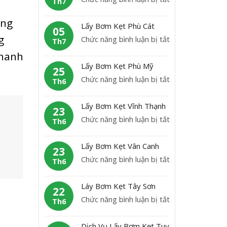
K
Th7
b
L
ẹ
ơ
ng
ấ
t
Lấy Bơm Kẹt Phù Cát
m
05
y
H
g
ở
Chức năng bình luận bị tắt
K
Th7
B
o
L
ẹ
nhanh
ơ
à
ấ
t
Lấy Bơm Kẹt Phù Mỹ
m
25
i
y
A
ở
Chức năng bình luận bị tắt
K
Th6
N
B
n
L
ẹ
h
ơ
L
ấ
t
ơ
Lấy Bơm Kẹt Vĩnh Thạnh
m
23
ã
y
H
n
ở
Chức năng bình luận bị tắt
K
Th6
o
B
o
L
ẹ
ơ
à
ấ
t
Lấy Bơm Kẹt Vân Canh
m
23
i
y
P
ở
Chức năng bình luận bị tắt
K
Th6
Â
B
h
L
ẹ
n
ơ
ù
ấ
t
Láy Bơm Kẹt Tây Sơn
m
22
C
y
P
ở
Chức năng bình luận bị tắt
K
Th6
á
B
h
L
ẹ
t
ơ
ù
á
t
Dịch Vụ Lấy Bơm Kẹt Tuy