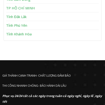
n
P
h
TP HỒ CHÍ MINH
ư
ớ
Tỉnh Đăk Lăk
c
Tỉnh Phú Yên
Tỉnh Khánh Hòa
GIÁ THÀNH CẠNH TRANH- CHẤT LƯỢNG ĐẢM BẢO
THI CÔNG NHANH CHÓNG- BẢO HÀNH DÀI LÂU
Phục vụ 24/24 tất cả các ngày trong tuần cả ngày nghỉ, ngày lễ ,ngày
tết