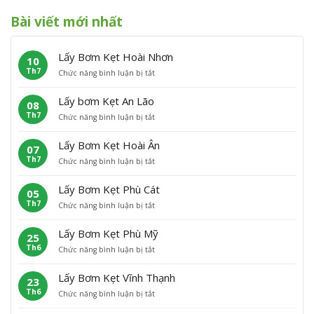
Bài viết mới nhất
Lấy Bơm Kẹt Hoài Nhơn
10
Th7
ở
Chức năng bình luận bị tắt
L
ấ
Lấy bơm Kẹt An Lão
08
y
Th7
ở
Chức năng bình luận bị tắt
B
L
ơ
ấ
m
Lấy Bơm Kẹt Hoài Ân
07
y
K
Th7
ở
Chức năng bình luận bị tắt
b
ẹ
L
ơ
t
ấ
m
H
Lấy Bơm Kẹt Phù Cát
05
y
K
o
Th7
ở
Chức năng bình luận bị tắt
B
ẹ
à
L
ơ
t
i
ấ
m
A
N
Lấy Bơm Kẹt Phù Mỹ
25
y
K
n
h
Th6
ở
Chức năng bình luận bị tắt
B
ẹ
L
ơ
L
ơ
t
ã
n
ấ
m
H
o
Lấy Bơm Kẹt Vĩnh Thạnh
23
y
K
o
Th6
ở
Chức năng bình luận bị tắt
B
ẹ
à
L
ơ
t
i