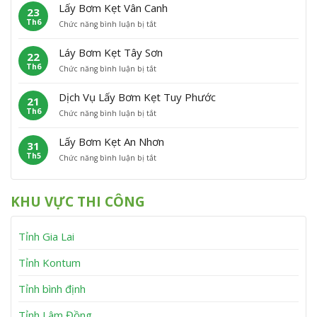
ấ
m
P
Â
Lấy Bơm Kẹt Vân Canh
23
y
K
h
n
Th6
ở
Chức năng bình luận bị tắt
B
ẹ
ù
L
ơ
t
C
ấ
m
P
á
Láy Bơm Kẹt Tây Sơn
22
y
K
h
t
Th6
ở
Chức năng bình luận bị tắt
B
ẹ
ù
L
ơ
t
M
á
m
V
ỹ
Dịch Vụ Lấy Bơm Kẹt Tuy Phước
21
y
K
ĩ
Th6
ở
Chức năng bình luận bị tắt
B
ẹ
n
D
ơ
t
h
ị
m
V
T
Lấy Bơm Kẹt An Nhơn
31
c
K
â
h
Th5
ở
Chức năng bình luận bị tắt
h
ẹ
n
ạ
L
V
t
C
n
ấ
ụ
T
a
h
y
L
â
n
KHU VỰC THI CÔNG
B
ấ
y
h
ơ
y
S
m
B
ơ
Tỉnh Gia Lai
K
ơ
n
ẹ
m
t
K
Tỉnh Kontum
A
ẹ
n
t
Tỉnh bình định
N
T
h
u
Tỉnh Lâm Đồng
ơ
y