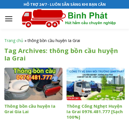
S
HỖ TRỢ 24/7 - LUÔN SẴN SÀNG KHI BẠN CẦN
k
i
p
t
o
Trang chủ
»
thông bồn cầu huyện Ia Grai
c
Tag Archives:
thông bồn cầu huyện
o
Ia Grai
n
t
e
n
t
Thông bồn cầu huyện Ia
Thông Cống Nghẹt Huyện
Grai Gia Lai
Ia Grai 0976.481.777 [Sạch
100%]